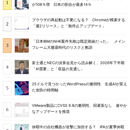
が108％増 日本の割合が最多14％
ブラウザの再起動は不要になる？ Chromeが模索する
「週2リリース」と「無停止アップデート」
「日本IBMのNHK案件失敗は既定路線だった」 メイン
フレーム大撤退時代のリスクと教訓
富士通とNECの決算会見から読み解く、2026年下半期
「AI需要」と「収益の見通し」
25ドルで見つかったWordPressの脆弱性 生成AIが変え
た攻防の時間軸
VMware製品にCVSS 9.8の脆弱性、回避策なし 速やか
なアップデートを推奨
休暇中の自社機器が攻撃に加担する？ IPAが夏季休暇