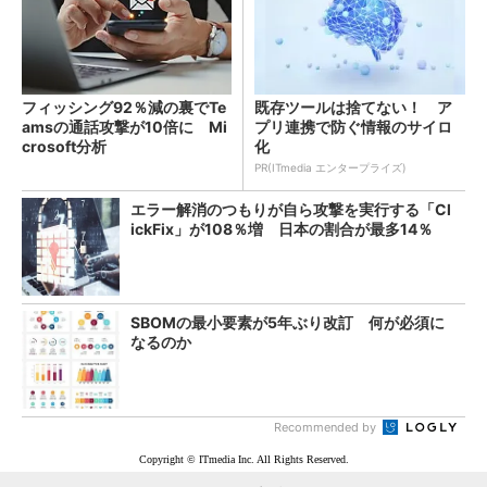
フィッシング92％減の裏でTe
既存ツールは捨てない！ ア
amsの通話攻撃が10倍に Mi
プリ連携で防ぐ情報のサイロ
crosoft分析
化
PR(ITmedia エンタープライズ)
エラー解消のつもりが自ら攻撃を実行する「Cl
ickFix」が108％増 日本の割合が最多14％
SBOMの最小要素が5年ぶり改訂 何が必須に
なるのか
Recommended by
Copyright © ITmedia Inc. All Rights Reserved.