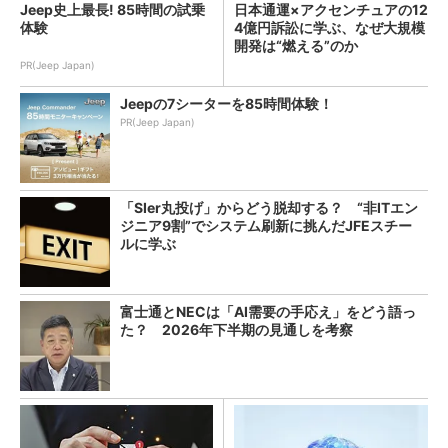
Jeep史上最長! 85時間の試乗
日本通運×アクセンチュアの12
体験
4億円訴訟に学ぶ、なぜ大規模
開発は“燃える”のか
PR(Jeep Japan)
Jeepの7シーターを85時間体験！
PR(Jeep Japan)
「SIer丸投げ」からどう脱却する？ “非ITエン
ジニア9割”でシステム刷新に挑んだJFEスチー
ルに学ぶ
富士通とNECは「AI需要の手応え」をどう語っ
た？ 2026年下半期の見通しを考察