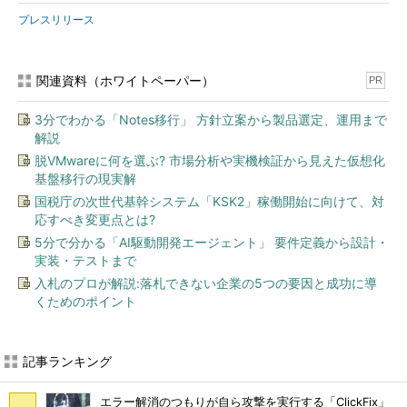
プレスリリース
関連資料（ホワイトペーパー）
PR
3分でわかる「Notes移行」 方針立案から製品選定、運用まで
解説
脱VMwareに何を選ぶ? 市場分析や実機検証から見えた仮想化
基盤移行の現実解
国税庁の次世代基幹システム「KSK2」稼働開始に向けて、対
応すべき変更点とは?
5分で分かる「AI駆動開発エージェント」 要件定義から設計・
実装・テストまで
入札のプロが解説:落札できない企業の5つの要因と成功に導
くためのポイント
記事ランキング
エラー解消のつもりが自ら攻撃を実行する「ClickFix」