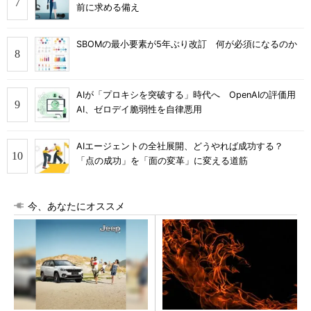
前に求める備え
SBOMの最小要素が5年ぶり改訂 何が必須になるのか
AIが「プロキシを突破する」時代へ OpenAIの評価用
AI、ゼロデイ脆弱性を自律悪用
AIエージェントの全社展開、どうやれば成功する？
「点の成功」を「面の変革」に変える道筋
今、あなたにオススメ