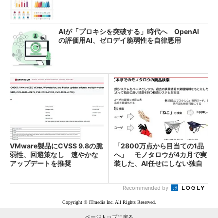
AIが「プロキシを突破する」時代へ OpenAI
の評価用AI、ゼロデイ脆弱性を自律悪用
VMware製品にCVSS 9.8の脆
「2800万点から目当ての1品
弱性、回避策なし 速やかな
へ」 モノタロウが4カ月で実
アップデートを推奨
装した、AI任せにしない独自
検索機能
Recommended by
Copyright © ITmedia Inc. All Rights Reserved.
ページトップに戻る