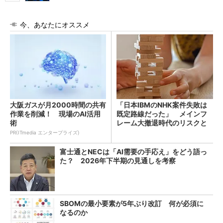
今、あなたにオススメ
大阪ガスが月2000時間の共有
「日本IBMのNHK案件失敗は
作業を削減！ 現場のAI活用
既定路線だった」 メインフ
術
レーム大撤退時代のリスクと
教訓
PR(ITmedia エンタープライズ)
富士通とNECは「AI需要の手応え」をどう語っ
た？ 2026年下半期の見通しを考察
SBOMの最小要素が5年ぶり改訂 何が必須に
なるのか