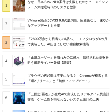
なぜ、日本IBMのNHK案件は失敗したのか？ メインフ
レーム大撤退時代のリスクと教訓
VMware製品にCVSS 9.8の脆弱性、回避策なし 速やか
なアップデートを推奨
「2800万点から目当ての1品へ」 モノタロウが4カ月
で実装した、AI任せにしない独自検索機能
「正規ユーザー」を隠れみのに侵入 信頼された基盤を
狙う最新サイバー脅威【調査】
ブラウザの再起動は不要になる？ Chromeが模索する
「週2リリース」と「無停止アップデート」
「三國志 覇道」が生成AIで実現したリアルタイム異言語
交流 ゲーム性を損なわないシステム設計の工夫