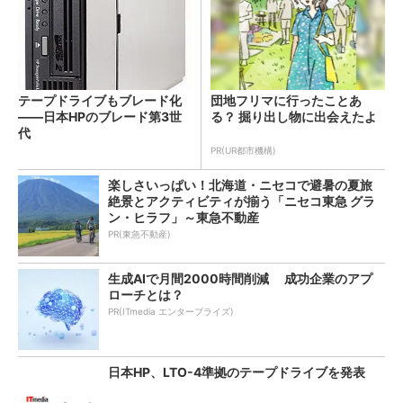
テープドライブもブレード化
団地フリマに行ったことあ
――日本HPのブレード第3世
る？ 掘り出し物に出会えたよ
代
PR(UR都市機構)
楽しさいっぱい！北海道・ニセコで避暑の夏旅
絶景とアクティビティが揃う「ニセコ東急 グラ
ン・ヒラフ」～東急不動産
PR(東急不動産)
生成AIで月間2000時間削減 成功企業のアプ
ローチとは？
PR(ITmedia エンタープライズ)
日本HP、LTO-4準拠のテープドライブを発表