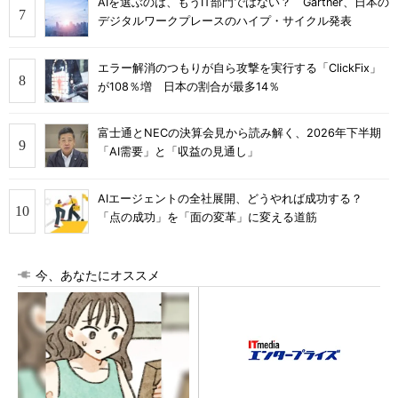
AIを選ぶのは、もうIT部門ではない？ Gartner、日本の
デジタルワークプレースのハイプ・サイクル発表
エラー解消のつもりが自ら攻撃を実行する「ClickFix」
が108％増 日本の割合が最多14％
富士通とNECの決算会見から読み解く、2026年下半期
「AI需要」と「収益の見通し」
AIエージェントの全社展開、どうやれば成功する？
「点の成功」を「面の変革」に変える道筋
今、あなたにオススメ