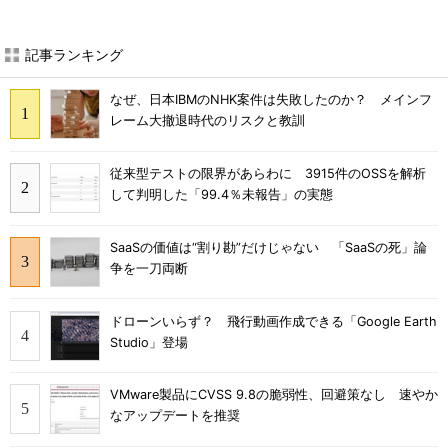
記事ランキング
なぜ、日本IBMのNHK案件は失敗したのか？ メインフ
レーム大撤退時代のリスクと教訓
従来型テストの限界があらわに 3915件のOSSを解析
して判明した「99.4％未報告」の実態
SaaSの価値は“割り勘”だけじゃない 「SaaSの死」論
争を一刀両断
ドローンいらず？ 飛行動画作成できる「Google Earth
Studio」登場
VMware製品にCVSS 9.8の脆弱性、回避策なし 速やか
なアップデートを推奨