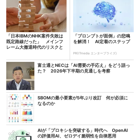
「日本IBMのNHK案件失敗は
「プロンプトが面倒」の悲鳴
既定路線だった」 メインフ
を解消！ AI定着のステップ
レーム大撤退時代のリスクと
教訓
PR(ITmedia エンタープライズ)
富士通とNECは「AI需要の手応え」をどう語っ
た？ 2026年下半期の見通しを考察
SBOMの最小要素が5年ぶり改訂 何が必須に
なるのか
AIが「プロキシを突破する」時代へ OpenAI
の評価用AI、ゼロデイ脆弱性を自律悪用