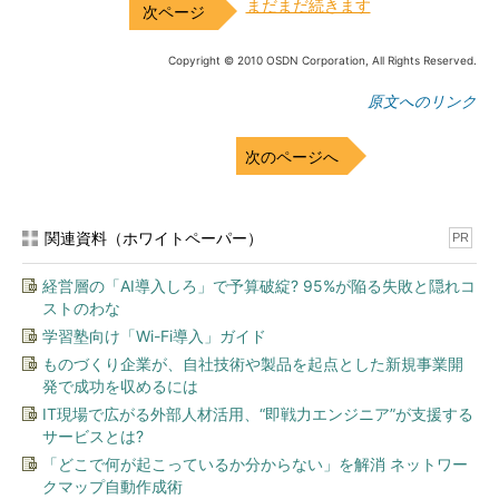
まだまだ続きます
Copyright © 2010 OSDN Corporation, All Rights Reserved.
原文へのリンク
次のページへ
関連資料（ホワイトペーパー）
PR
経営層の「AI導入しろ」で予算破綻? 95%が陥る失敗と隠れコ
ストのわな
学習塾向け「Wi-Fi導入」ガイド
ものづくり企業が、自社技術や製品を起点とした新規事業開
発で成功を収めるには
IT現場で広がる外部人材活用、“即戦力エンジニア”が支援する
サービスとは?
「どこで何が起こっているか分からない」を解消 ネットワー
クマップ自動作成術