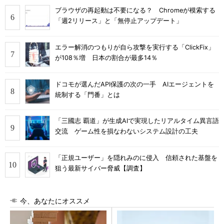
ブラウザの再起動は不要になる？ Chromeが模索する
「週2リリース」と「無停止アップデート」
エラー解消のつもりが自ら攻撃を実行する「ClickFix」
が108％増 日本の割合が最多14％
ドコモが選んだAPI保護の次の一手 AIエージェントを
統制する「門番」とは
「三國志 覇道」が生成AIで実現したリアルタイム異言語
交流 ゲーム性を損なわないシステム設計の工夫
「正規ユーザー」を隠れみのに侵入 信頼された基盤を
狙う最新サイバー脅威【調査】
今、あなたにオススメ