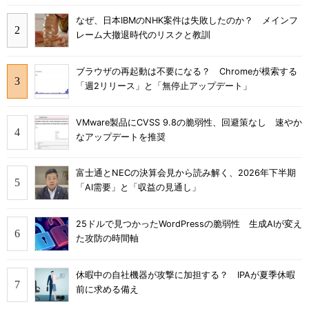
なぜ、日本IBMのNHK案件は失敗したのか？ メインフ
レーム大撤退時代のリスクと教訓
ブラウザの再起動は不要になる？ Chromeが模索する
「週2リリース」と「無停止アップデート」
VMware製品にCVSS 9.8の脆弱性、回避策なし 速やか
なアップデートを推奨
富士通とNECの決算会見から読み解く、2026年下半期
「AI需要」と「収益の見通し」
25ドルで見つかったWordPressの脆弱性 生成AIが変え
た攻防の時間軸
休暇中の自社機器が攻撃に加担する？ IPAが夏季休暇
前に求める備え