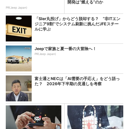
開発は“燃える”のか
PR(Jeep Japan)
「SIer丸投げ」からどう脱却する？ “非ITエン
ジニア9割”でシステム刷新に挑んだJFEスチー
ルに学ぶ
Jeepで家族と夏一番の大冒険へ！
PR(Jeep Japan)
富士通とNECは「AI需要の手応え」をどう語っ
た？ 2026年下半期の見通しを考察