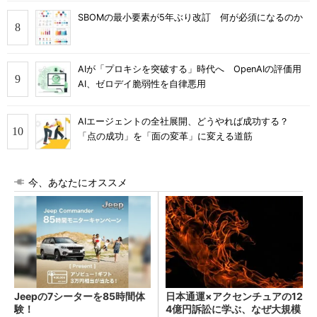
SBOMの最小要素が5年ぶり改訂 何が必須になるのか
AIが「プロキシを突破する」時代へ OpenAIの評価用
AI、ゼロデイ脆弱性を自律悪用
AIエージェントの全社展開、どうやれば成功する？
「点の成功」を「面の変革」に変える道筋
今、あなたにオススメ
Jeepの7シーターを85時間体
日本通運×アクセンチュアの12
験！
4億円訴訟に学ぶ、なぜ大規模