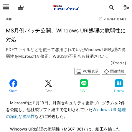
速報
2007年11月14日
MS月例パッチ公開、Windows URI処理の脆弱性に
対処
PDFファイルなどを使って悪用されていたWindows URI処理の脆
弱性をMicrosoftが修正。WSUSの不具合も解消された。
[ITmedia]
PC用表示
関連情報
Share
Post
LINE
Hatena
Microsoftは11月13日、月例セキュリティ更新プログラムを2件
を公開し、他社製ソフト経由で悪用されていた
Windows URI処理
の深刻な脆弱性
などに対処した。
Windows URI処理の脆弱性（MS07-061）は、細工を施した