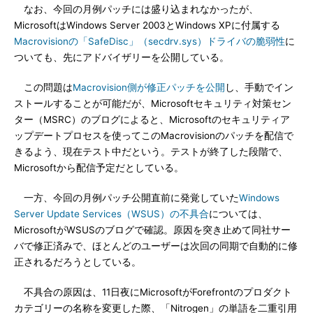
なお、今回の月例パッチには盛り込まれなかったが、
MicrosoftはWindows Server 2003とWindows XPに付属する
Macrovisionの「SafeDisc」（secdrv.sys）ドライバの脆弱性
に
ついても、先にアドバイザリーを公開している。
この問題は
Macrovision側が修正パッチを公開
し、手動でイン
ストールすることが可能だが、Microsoftセキュリティ対策セン
ター（MSRC）のブログによると、Microsoftのセキュリティア
ップデートプロセスを使ってこのMacrovisionのパッチを配信で
きるよう、現在テスト中だという。テストが終了した段階で、
Microsoftから配信予定だとしている。
一方、今回の月例パッチ公開直前に発覚していた
Windows
Server Update Services（WSUS）の不具合
については、
MicrosoftがWSUSのブログで確認。原因を突き止めて同社サー
バで修正済みで、ほとんどのユーザーは次回の同期で自動的に修
正されるだろうとしている。
不具合の原因は、11日夜にMicrosoftがForefrontのプロダクト
カテゴリーの名称を変更した際、「Nitrogen」の単語を二重引用