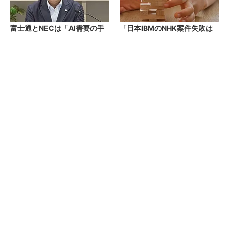
富士通とNECは「AI需要の手
「日本IBMのNHK案件失敗は
応え」をどう語った？ 2026
既定路線だった」 メインフ
年下半期の見通しを考察
レーム大撤退時代のリスクと
教訓
SBOMの最小要素が5年ぶり改訂 何が必須に
なるのか
エラー解消のつもりが自ら攻撃を実行する「Cl
ickFix」が108％増 日本の割合が最多14％
「プロンプトが面倒」の悲鳴を解消！ AI定着
のステップ
PR(ITmedia エンタープライズ)