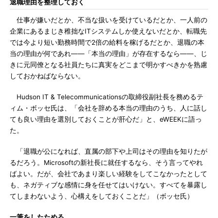
退職理由を整理しておく
仕事が嫌いだとか、不当な扱いを受けているだとか、一人前の
企業にあるまじき稚拙なITシステムしか使えないだとか、転職先
では今より短い勤務時間で2倍の給料を稼げるだとか、退職の本
当の理由が何であれ――「本当の理由」が存在するなら――、じ
きに元同僚となる社員たちに真実をどこまで明かすべきかを熟慮
しておかねばならない。
Hudson IT & Telecommunicationsの取締役副社長を務めるテ
ィム・ボッセ氏は、「会社を辞める本当の理由のうち、人に話し
ても良い理由を選別しておくことが肝心だ」と、eWEEKに語っ
た。
「退職が公になれば、直属の部下や上司はその理由を知りたが
るだろう。Microsoftの新社長に就任するなら、そう言ってやれ
ばよい。だが、会社であまり楽しい経験をしてこなかったとして
も、ネガティブな感情に身を任せてはいけない。すべてを暴露し
てしまわないよう、心構えをしておくことだ」（ボッセ氏）
一筆をしたためる