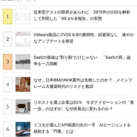
従来型テストの限界があらわに 3915件のOSSを解析
して判明した「99.4％未報告」の実態
VMware製品にCVSS 9.8の脆弱性、回避策なし 速やか
なアップデートを推奨
SaaSの価値は“割り勘”だけじゃない 「SaaSの死」論
争を一刀両断
なぜ、日本IBMのNHK案件は失敗したのか？ メインフ
レーム大撤退時代のリスクと教訓
リホストを選ぶ企業は63％ モダナイゼーションの「第
一歩」のはずが、なぜ終着点に変わるのか？
ドコモが選んだAPI保護の次の一手 AIエージェントを
統制する「門番」とは