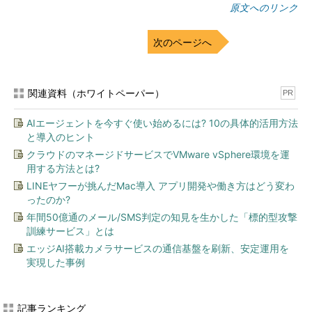
原文へのリンク
次のページへ
関連資料（ホワイトペーパー）
PR
AIエージェントを今すぐ使い始めるには? 10の具体的活用方法
と導入のヒント
クラウドのマネージドサービスでVMware vSphere環境を運
用する方法とは?
LINEヤフーが挑んだMac導入 アプリ開発や働き方はどう変わ
ったのか?
年間50億通のメール/SMS判定の知見を生かした「標的型攻撃
訓練サービス」とは
エッジAI搭載カメラサービスの通信基盤を刷新、安定運用を
実現した事例
記事ランキング