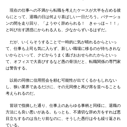
現在の仕事への不満から転職を考えたケースが大半を占める彼
らにとって、退職の日は何より喜ばしい一日だろう。パテーショ
ンの間を走り回り、「ようやく辞められる！ きゃっほ～！！」
と叫び出す誘惑にかられる人も、少なからずいるはずだ。
だが、いくらそうすることで一時的に気が晴れるからといっ
て、仕事も上司も気に入らず、新しい職場に移るのが待ちきれな
いからといって、クビからうまく逃げおおせられたからといっ
て、オフィスで大喜びするなど愚の骨頂だと、転職関係の専門家
は警告する。
以前の同僚に信用照会を頼む可能性が出てくるかもしれない
し、狭い業界であるだけに、その元同僚と再び席を並べることも
考えられるのだ。
冒頭で指摘した通り、仕事上のあらゆる事柄と同様に、退職の
方法にも良い悪いがある。もっとも、不適切な辞め方をすれば悪
目立ちするのは当たり前なのに、そうした愚行は今も繰り返され
ている。