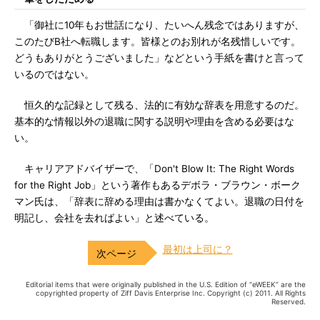
「御社に10年もお世話になり、たいへん残念ではありますが、
このたびB社へ転職します。皆様とのお別れが名残惜しいです。
どうもありがとうございました」などという手紙を書けと言って
いるのではない。
恒久的な記録として残る、法的に有効な辞表を用意するのだ。
基本的な情報以外の退職に関する説明や理由を含める必要はな
い。
キャリアアドバイザーで、「Don't Blow It: The Right Words
for the Right Job」という著作もあるデボラ・ブラウン・ボーク
マン氏は、「辞表に辞める理由は書かなくてよい。退職の日付を
明記し、会社を去ればよい」と述べている。
最初は上司に？
Editorial items that were originally published in the U.S. Edition of “eWEEK” are the
copyrighted property of Ziff Davis Enterprise Inc. Copyright (c) 2011. All Rights
Reserved.