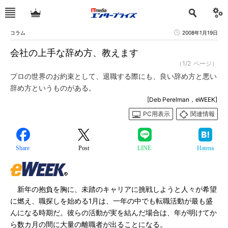
コラム
2008年1月19日
会社の上手な辞め方、教えます
（1/2 ページ）
プロの世界のお約束として、退職する際にも、良い辞め方と悪い
辞め方というものがある。
[Deb Perelman，eWEEK]
PC用表示
関連情報
Share
Post
LINE
Hatena
新年の抱負を胸に、未踏のキャリアに挑戦しようと人々が希望
に燃え、職探しを始める1月は、一年の中でも転職活動が最も盛
んになる時期だ。彼らの活動が実を結んだ場合は、年が明けてか
ら数カ月の間に大量の離職者が出ることになる。