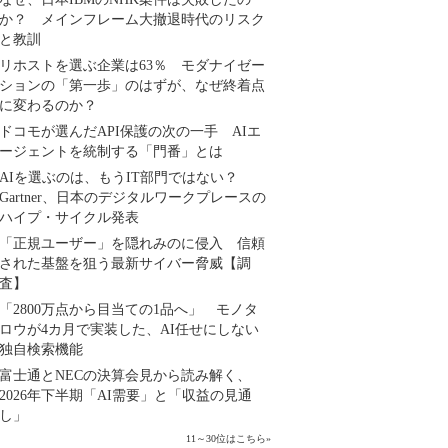
か？ メインフレーム大撤退時代のリスク
と教訓
リホストを選ぶ企業は63％ モダナイゼー
ションの「第一歩」のはずが、なぜ終着点
に変わるのか？
ドコモが選んだAPI保護の次の一手 AIエ
ージェントを統制する「門番」とは
AIを選ぶのは、もうIT部門ではない？
Gartner、日本のデジタルワークプレースの
ハイプ・サイクル発表
「正規ユーザー」を隠れみのに侵入 信頼
された基盤を狙う最新サイバー脅威【調
査】
「2800万点から目当ての1品へ」 モノタ
ロウが4カ月で実装した、AI任せにしない
独自検索機能
富士通とNECの決算会見から読み解く、
2026年下半期「AI需要」と「収益の見通
し」
11～30位はこちら
»