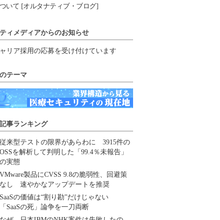
ついて [オルタナティブ・ブログ]
ティメディアからのお知らせ
ャリア採用の応募を受け付けています
のテーマ
記事ランキング
従来型テストの限界があらわに 3915件の
OSSを解析して判明した「99.4％未報告」
の実態
VMware製品にCVSS 9.8の脆弱性、回避策
なし 速やかなアップデートを推奨
SaaSの価値は“割り勘”だけじゃない
「SaaSの死」論争を一刀両断
なぜ、日本IBMのNHK案件は失敗したの