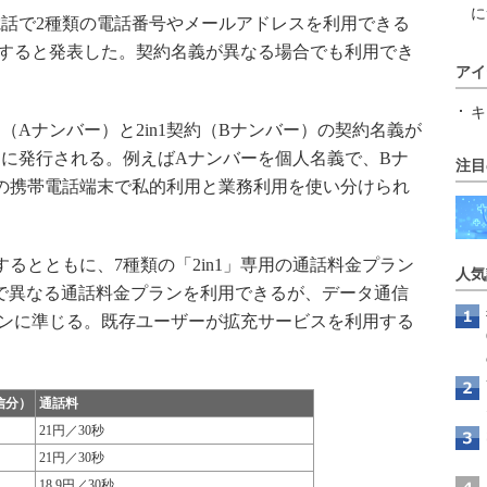
に
帯電話で2種類の電話番号やメールアドレスを利用できる
拡充すると発表した。契約名義が異なる場合でも利用でき
アイ
キ
Aナンバー）と2in1契約（Bナンバー）の契約名義が
に発行される。例えばAナンバーを個人名義で、Bナ
注目
の携帯電話端末で私的利用と業務利用を使い分けられ
るとともに、7種類の「2in1」専用の通話料金プラン
人気
で異なる通話料金プランを利用できるが、データ通信
ンに準じる。既存ユーザーが拡充サービスを利用する
。
信分）
通話料
21円／30秒
21円／30秒
18.9円／30秒