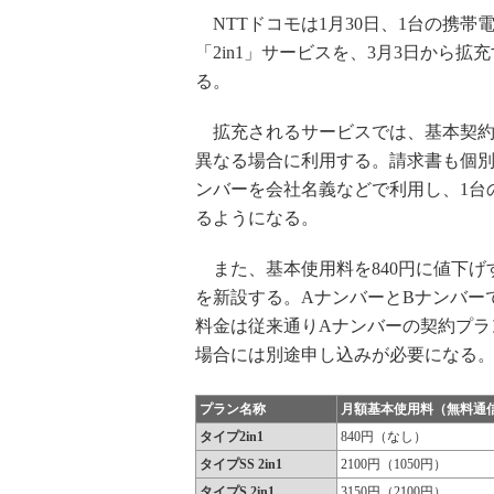
NTTドコモは1月30日、1台の携
「2in1」サービスを、3月3日から
る。
拡充されるサービスでは、基本契約（
異なる場合に利用する。請求書も個別
ンバーを会社名義などで利用し、1台
るようになる。
また、基本使用料を840円に値下げす
を新設する。AナンバーとBナンバー
料金は従来通りAナンバーの契約プラ
場合には別途申し込みが必要になる
プラン名称
月額基本使用料（無料通
タイプ2in1
840円（なし）
タイプSS 2in1
2100円（1050円）
タイプS 2in1
3150円（2100円）