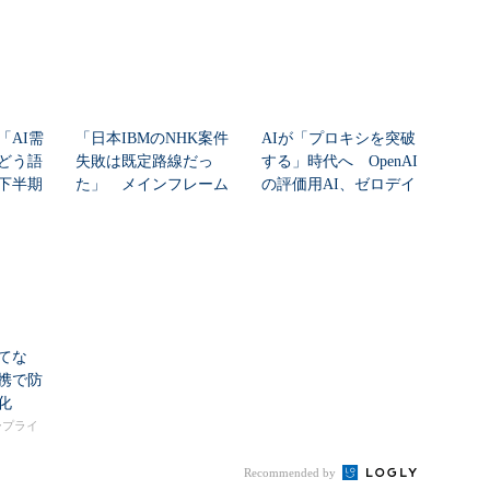
「AI需
「日本IBMのNHK案件
AIが「プロキシを突破
どう語
失敗は既定路線だっ
する」時代へ OpenAI
年下半期
た」 メインフレーム
の評価用AI、ゼロデイ
大撤退時代のリスク...
脆弱性を自...
てな
携で防
化
タープライ
Recommended by