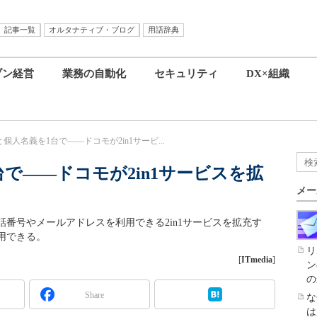
記事一覧
オルタナティブ・ブログ
用語辞典
ブン経営
業務の自動化
セキュリティ
DX×組織
個人名義を1台で――ドコモが2in1サービ...
で――ドコモが2in1サービスを拡
メー
話番号やメールアドレスを利用できる2in1サービスを拡充す
用できる。
リ
[
ITmedia
]
ン
の
Share
な
は