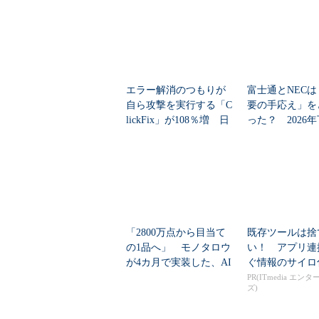
エラー解消のつもりが
富士通とNECは
自ら攻撃を実行する「C
要の手応え」を
lickFix」が108％増 日
った？ 2026
本の割...
の見通しを考...
「2800万点から目当て
既存ツールは捨
の1品へ」 モノタロウ
い！ アプリ連
が4カ月で実装した、AI
ぐ情報のサイロ
任せにしな...
PR(ITmedia エン
ズ)