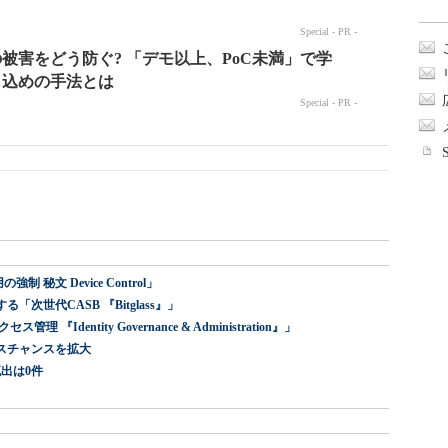
 秘文 Device Control」
世代CASB 『Bitglass』」
dentity Governance & Administration』」
スチャンスを拡大
出は0件