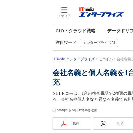
メディア
CIO・クラウド戦略
データドリ
注目ワード
エンタープライズAI
ITmedia エンタープライズ
モバイル
会社名義と
会社名義と個人名義を1台
充
NTTドコモは、1台の携帯電話で2種類の電
る。会社名や個人名など異なる名義でも利
2008年01月30日 17時16分 公開
印刷
見る