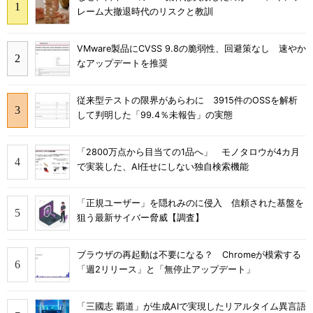
レーム大撤退時代のリスクと教訓
VMware製品にCVSS 9.8の脆弱性、回避策なし 速やか
なアップデートを推奨
従来型テストの限界があらわに 3915件のOSSを解析
して判明した「99.4％未報告」の実態
「2800万点から目当ての1品へ」 モノタロウが4カ月
で実装した、AI任せにしない独自検索機能
「正規ユーザー」を隠れみのに侵入 信頼された基盤を
狙う最新サイバー脅威【調査】
ブラウザの再起動は不要になる？ Chromeが模索する
「週2リリース」と「無停止アップデート」
「三國志 覇道」が生成AIで実現したリアルタイム異言語