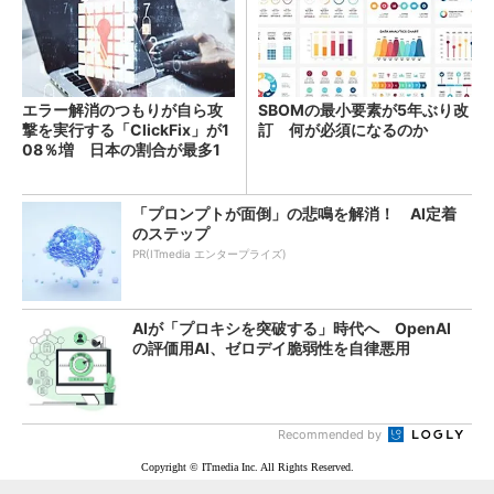
エラー解消のつもりが自ら攻
SBOMの最小要素が5年ぶり改
撃を実行する「ClickFix」が1
訂 何が必須になるのか
08％増 日本の割合が最多1
4％
「プロンプトが面倒」の悲鳴を解消！ AI定着
のステップ
PR(ITmedia エンタープライズ)
AIが「プロキシを突破する」時代へ OpenAI
の評価用AI、ゼロデイ脆弱性を自律悪用
Recommended by
Copyright © ITmedia Inc. All Rights Reserved.