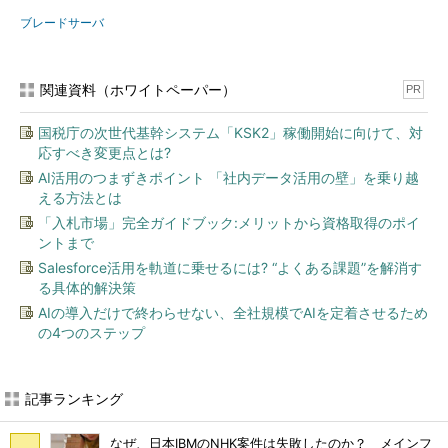
ブレードサーバ
関連資料（ホワイトペーパー）
PR
国税庁の次世代基幹システム「KSK2」稼働開始に向けて、対
応すべき変更点とは?
AI活用のつまずきポイント 「社内データ活用の壁」を乗り越
える方法とは
「入札市場」完全ガイドブック:メリットから資格取得のポイ
ントまで
Salesforce活用を軌道に乗せるには? “よくある課題”を解消す
る具体的解決策
AIの導入だけで終わらせない、全社規模でAIを定着させるため
の4つのステップ
記事ランキング
なぜ、日本IBMのNHK案件は失敗したのか？ メインフ