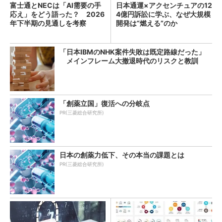
富士通とNECは「AI需要の手
日本通運×アクセンチュアの12
応え」をどう語った？ 2026
4億円訴訟に学ぶ、なぜ大規模
年下半期の見通しを考察
開発は“燃える”のか
「日本IBMのNHK案件失敗は既定路線だった」
メインフレーム大撤退時代のリスクと教訓
「創薬立国」復活への分岐点
PR(三菱総合研究所)
日本の創薬力低下、その本当の課題とは
PR(三菱総合研究所)