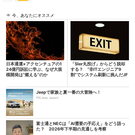
今、あなたにオススメ
日本通運×アクセンチュアの1
「SIer丸投げ」からどう脱却
24億円訴訟に学ぶ、なぜ大規
する？ “非ITエンジニア9
模開発は“燃える”のか
割”でシステム刷新に挑んだJF
Eスチールに学ぶ
Jeepで家族と夏一番の大冒険へ！
PR(Jeep Japan)
富士通とNECは「AI需要の手応え」をどう語っ
た？ 2026年下半期の見通しを考察