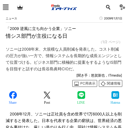
ニュース
2009年1月1日
「2009 逆風に立ち向かう企業」ソニー
情シス部門が主役になる日
（1/2 ページ）
ソニーは2008年末、大規模な人員削減を発表した。コスト削減
の圧力が強い一方で、情報システムを長期的な成長エンジンとし
て位置づける。ビジネス部門に積極的に提案をするようなIS部門
を目指すと話すのは長谷島眞時CIOだ。
[聞き手：怒賀新也，ITmedia]
PC用表示
関連情報
Share
Post
LINE
Hatena
2008年12月、ソニーは正社員を含め世界で1万6000人以上を削
減すると発表した。日本を代表する企業の窮状は、世界経済の悪
化を裏付けた。厳しい道のりを行く中、同社は情報システムを長