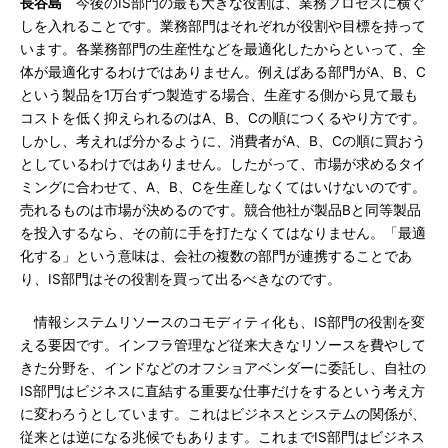
長谷島
今後のIS部門の最も大きな役割は、業務プロセスに横ぐ
しを入れることです。業務部門はそれぞれが役割や目標を持って
います。各業務部門の生産性などを最適化したからといって、全
体が最適化するわけではありません。例えばある部門がA、B、C
という製品を1万台ずつ製造する場合、生産する側から見て最も
コストを低く抑えられるのはA、B、Cの順につくるやり方です。
しかし、考えれば分かるように、消費者がA、B、Cの順に買おう
としているわけではありません。したがって、市場が求めるタイ
ミングに合わせて、A、B、Cを生産しなくてはいけないのです。
売れるものは市場が決めるのです。競合他社が製品Bと同等製品
を投入するなら、その前に手を打たなくてはなりません。「最適
化する」という意味は、会社の複数の部門が連携することであ
り、IS部門はその役割を買って出るべきなのです。
情報システムリソースのコモディティ化も、IS部門の役割を変
える要因です。インフラ管理など従来大きなリソースを費やして
きた分野を、インドなどのオフショアベンダーに委託し、自社の
IS部門はビジネスに直結する重要な仕事だけをするという考え方
に変わろうとしています。これはビジネスとシステムの関係が、
従来とは逆になる兆候でもあります。これまでIS部門はビジネス