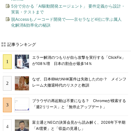
5分で分かる「AI駆動開発エージェント」 要件定義から設計・
実装・テストまで
脱Accessもノーコード開発で――京セラなど4社に学ぶ属人
化解消&効率化の秘訣
記事ランキング
エラー解消のつもりが自ら攻撃を実行する「ClickFix」
が108％増 日本の割合が最多14％
なぜ、日本IBMのNHK案件は失敗したのか？ メインフ
レーム大撤退時代のリスクと教訓
ブラウザの再起動は不要になる？ Chromeが模索する
「週2リリース」と「無停止アップデート」
富士通とNECの決算会見から読み解く、2026年下半期
「AI需要」と「収益の見通し」