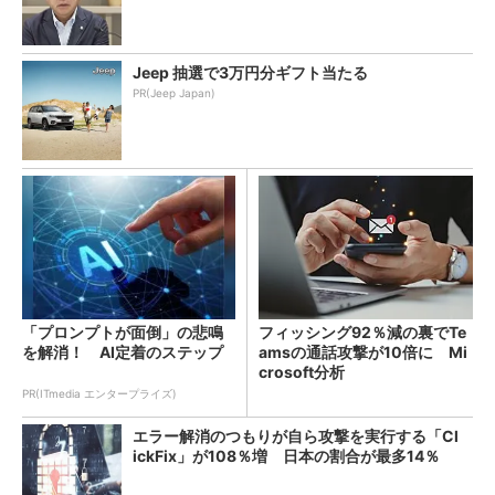
Jeep 抽選で3万円分ギフト当たる
PR(Jeep Japan)
「プロンプトが面倒」の悲鳴
フィッシング92％減の裏でTe
を解消！ AI定着のステップ
amsの通話攻撃が10倍に Mi
crosoft分析
PR(ITmedia エンタープライズ)
エラー解消のつもりが自ら攻撃を実行する「Cl
ickFix」が108％増 日本の割合が最多14％