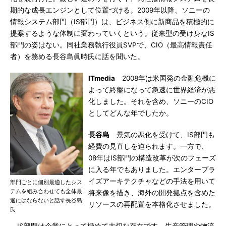
期的な成長エンジンとして位置づける。2009年以降、ソニーの
情報システム部門（IS部門）は、ビジネス側に新商品を積極的に
提案するような体制に変わっていくという。従来型の受け身なIS
部門の姿はない。同社業務執行役員SVPで、CIO（最高情報責任
者）を務める長谷島眞時氏に話を聞いた。
ITmedia
2008年は米国発の金融危機に
よって終盤になって急速に世界経済が悪
化しました。それを含め、ソニーのCIO
としてどんな年でしたか。
長谷島
景気の悪化を受けて、IS部門も
経費の見直しを迫られます。一方で、
08年はIS部門の構造改革が次のフェーズ
に入る年でもありました。エンタープラ
イズアーキテクチャなどの手法を用いて
部門ごとに個別最適したシス
テムを組み合わせても全体最
将来像を描き、海外の開発拠点を含めた
適にはならないと話す長谷島
リソースの再配置を本格化させました。
氏