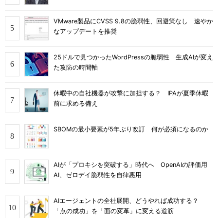
VMware製品にCVSS 9.8の脆弱性、回避策なし 速やか
なアップデートを推奨
25ドルで見つかったWordPressの脆弱性 生成AIが変え
た攻防の時間軸
休暇中の自社機器が攻撃に加担する？ IPAが夏季休暇
前に求める備え
SBOMの最小要素が5年ぶり改訂 何が必須になるのか
AIが「プロキシを突破する」時代へ OpenAIの評価用
AI、ゼロデイ脆弱性を自律悪用
AIエージェントの全社展開、どうやれば成功する？
「点の成功」を「面の変革」に変える道筋