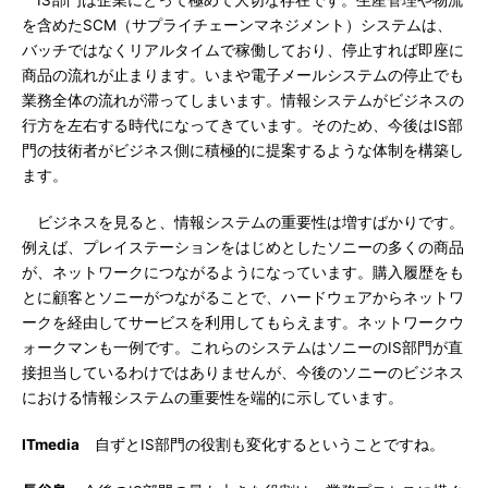
IS部門は企業にとって極めて大切な存在です。生産管理や物流
を含めたSCM（サプライチェーンマネジメント）システムは、
バッチではなくリアルタイムで稼働しており、停止すれば即座に
商品の流れが止まります。いまや電子メールシステムの停止でも
業務全体の流れが滞ってしまいます。情報システムがビジネスの
行方を左右する時代になってきています。そのため、今後はIS部
門の技術者がビジネス側に積極的に提案するような体制を構築し
ます。
ビジネスを見ると、情報システムの重要性は増すばかりです。
例えば、プレイステーションをはじめとしたソニーの多くの商品
が、ネットワークにつながるようになっています。購入履歴をも
とに顧客とソニーがつながることで、ハードウェアからネットワ
ークを経由してサービスを利用してもらえます。ネットワークウ
ォークマンも一例です。これらのシステムはソニーのIS部門が直
接担当しているわけではありませんが、今後のソニーのビジネス
における情報システムの重要性を端的に示しています。
ITmedia
自ずとIS部門の役割も変化するということですね。