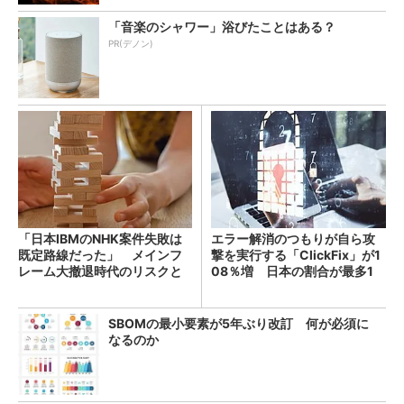
「音楽のシャワー」浴びたことはある？
PR(デノン)
「日本IBMのNHK案件失敗は
エラー解消のつもりが自ら攻
既定路線だった」 メインフ
撃を実行する「ClickFix」が1
レーム大撤退時代のリスクと
08％増 日本の割合が最多1
教訓
4％
SBOMの最小要素が5年ぶり改訂 何が必須に
なるのか