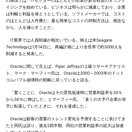
の環境では、ITセクターのほとんどの企業がある程度のダウンサ
イジングを始めている。ビジネスは明らかに減速しており、企業
は利幅と利益を保とうとしている。ソフトメーカーでは、コスト
のほとんどは人件費だ。最も簡単なコストの抑制方法は、残念な
がら、人を減らすことだ」
IT業界では人員削減が相次いでいる。例えば米Seagate
Technologyは1月14日に、再編計画により全世界で約3000人を
削減すると発表した。
Oracleに関して言えば、Piper Jaffrayの上級リサーチアナリス
ト、マーク・マーフィー氏は、Oracleは2000～2003年のドット
コムバブル崩壊時の戦略に戻っていると語る。
「驚くことに、Oracleはその景気低迷時に営業利益率を30％
から36％に伸ばした」とマーフィー氏。「多くの大手IT企業が赤
字に転落していたときに、それを達成した」
Oracleは顧客の需要のトレンド変化を予測することに長けてき
たと同氏は語り、過去2四半期、同社の営業利益率の拡大は加速