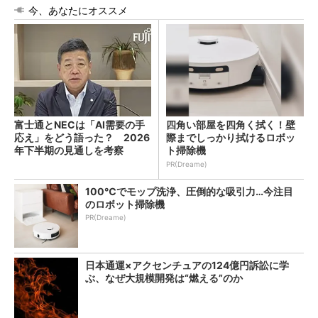
今、あなたにオススメ
富士通とNECは「AI需要の手
四角い部屋を四角く拭く！壁
応え」をどう語った？ 2026
際までしっかり拭けるロボッ
年下半期の見通しを考察
ト掃除機
PR(Dreame)
100℃でモップ洗浄、圧倒的な吸引力…今注目
のロボット掃除機
PR(Dreame)
日本通運×アクセンチュアの124億円訴訟に学
ぶ、なぜ大規模開発は“燃える”のか