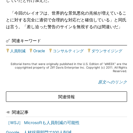
していたと付け加えた。
「今回のレイオフは、世界的な景気悪化の兆候が増えているこ
とに対する完全に適切で合理的な対応だと確信している」と同氏
は言う。「差し迫った警告のサインを無視するのは間違いだ」
関連キーワード
人員削減
|
Oracle
|
コンサルティング
|
ダウンサイジング
Editorial items that were originally published in the U.S. Edition of “eWEEK” are the
copyrighted property of Ziff Davis Enterprise Inc. Copyright (c) 2011. All Rights
Reserved.
原文へのリンク
関連情報
関連記事
［WSJ］ Microsoftも人員削減の可能性
Google、人材採用部門で100人削減