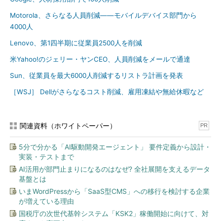
Motorola、さらなる人員削減――モバイルデバイス部門から
4000人
Lenovo、第1四半期に従業員2500人を削減
米Yahoo!のジェリー・ヤンCEO、人員削減をメールで通達
Sun、従業員を最大6000人削減するリストラ計画を発表
［WSJ］ Dellがさらなるコスト削減、雇用凍結や無給休暇など
関連資料（ホワイトペーパー）
PR
5分で分かる「AI駆動開発エージェント」 要件定義から設計・
実装・テストまで
AI活用が部門止まりになるのはなぜ? 全社展開を支えるデータ
基盤とは
いまWordPressから「SaaS型CMS」への移行を検討する企業
が増えている理由
国税庁の次世代基幹システム「KSK2」稼働開始に向けて、対