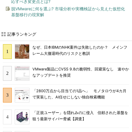
応すべき変更点とは?
脱VMwareに何を選ぶ? 市場分析や実機検証から見えた仮想化
基盤移行の現実解
記事ランキング
なぜ、日本IBMのNHK案件は失敗したのか？ メインフ
レーム大撤退時代のリスクと教訓
VMware製品にCVSS 9.8の脆弱性、回避策なし 速やか
なアップデートを推奨
「2800万点から目当ての1品へ」 モノタロウが4カ月
で実装した、AI任せにしない独自検索機能
「正規ユーザー」を隠れみのに侵入 信頼された基盤を
狙う最新サイバー脅威【調査】