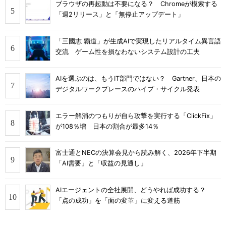
ブラウザの再起動は不要になる？ Chromeが模索する
「週2リリース」と「無停止アップデート」
「三國志 覇道」が生成AIで実現したリアルタイム異言語
交流 ゲーム性を損なわないシステム設計の工夫
AIを選ぶのは、もうIT部門ではない？ Gartner、日本の
デジタルワークプレースのハイプ・サイクル発表
エラー解消のつもりが自ら攻撃を実行する「ClickFix」
が108％増 日本の割合が最多14％
富士通とNECの決算会見から読み解く、2026年下半期
「AI需要」と「収益の見通し」
AIエージェントの全社展開、どうやれば成功する？
「点の成功」を「面の変革」に変える道筋