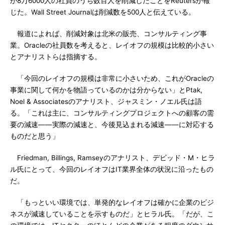
が8万6000人の社員のうち数百人を削減したことをReutersが報
じた。Wall Street Journalは削減数を500人と伝えている。
報道によれば、削減対象は北米の販売、コンサルティング事
業。Oracleの社員数を考えると、レイオフの規模は比較的小さい
とアナリストらは指摘する。
「今回のレイオフの規模は非常に小さいため、これがOracleの
事業に関して何かを物語っているのかは分からない」とPtak,
Noel & Associatesのアナリスト、ジャスミン・ノエル氏は語
る。「これは主に、コンサルティングプロジェクトへの顧客の需
要の減速――実際の減速と、今後見込まれる減速――に対応する
ものだと思う」
Friedman, Billings, Ramseyのアナリスト、デビッド・M・ヒラ
ル氏にとって、今回のレイオフはIT業界全体の状況に沿ったもの
だ。
「もっといい環境では、単発的なレイオフは確かに企業のビジ
ネスが減速していることを示すものだ」とヒラル氏。「だが、こ