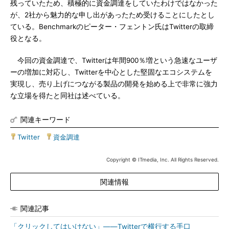
残っていたため、積極的に資金調達をしていたわけではなかった
が、2社から魅力的な申し出があったため受けることにしたとし
ている。Benchmarkのピーター・フェントン氏はTwitterの取締
役となる。
今回の資金調達で、Twitterは年間900％増という急速なユーザ
ーの増加に対応し、Twitterを中心とした堅固なエコシステムを
実現し、売り上げにつながる製品の開発を始める上で非常に強力
な立場を得たと同社は述べている。
関連キーワード
Twitter
|
資金調達
Copyright © ITmedia, Inc. All Rights Reserved.
関連情報
関連記事
「クリックしてはいけない」――Twitterで横行する手口