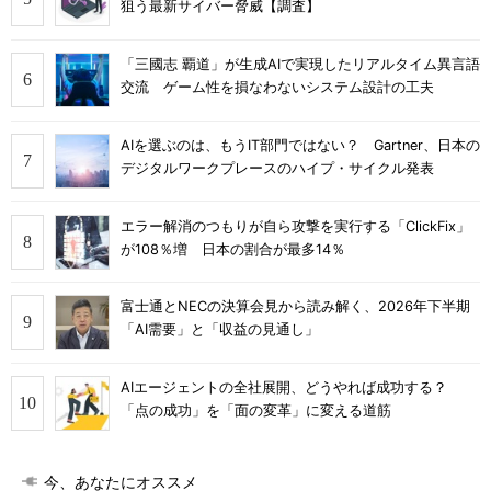
狙う最新サイバー脅威【調査】
「三國志 覇道」が生成AIで実現したリアルタイム異言語
交流 ゲーム性を損なわないシステム設計の工夫
AIを選ぶのは、もうIT部門ではない？ Gartner、日本の
デジタルワークプレースのハイプ・サイクル発表
エラー解消のつもりが自ら攻撃を実行する「ClickFix」
が108％増 日本の割合が最多14％
富士通とNECの決算会見から読み解く、2026年下半期
「AI需要」と「収益の見通し」
AIエージェントの全社展開、どうやれば成功する？
「点の成功」を「面の変革」に変える道筋
今、あなたにオススメ