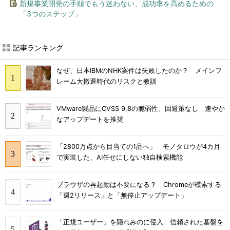
新規事業開発の手順でもう迷わない、成功率を高めるための
「3つのステップ」
記事ランキング
なぜ、日本IBMのNHK案件は失敗したのか？ メインフ
レーム大撤退時代のリスクと教訓
VMware製品にCVSS 9.8の脆弱性、回避策なし 速やか
なアップデートを推奨
「2800万点から目当ての1品へ」 モノタロウが4カ月
で実装した、AI任せにしない独自検索機能
ブラウザの再起動は不要になる？ Chromeが模索する
「週2リリース」と「無停止アップデート」
「正規ユーザー」を隠れみのに侵入 信頼された基盤を