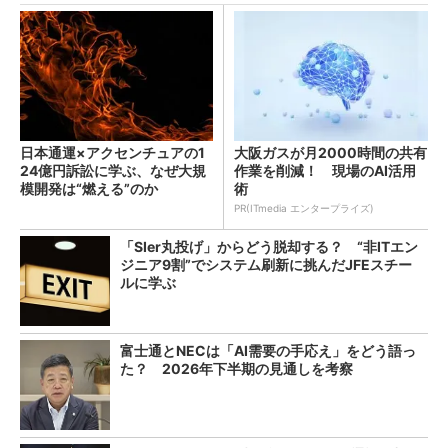
日本通運×アクセンチュアの1
大阪ガスが月2000時間の共有
24億円訴訟に学ぶ、なぜ大規
作業を削減！ 現場のAI活用
模開発は“燃える”のか
術
PR(ITmedia エンタープライズ)
「SIer丸投げ」からどう脱却する？ “非ITエン
ジニア9割”でシステム刷新に挑んだJFEスチー
ルに学ぶ
富士通とNECは「AI需要の手応え」をどう語っ
た？ 2026年下半期の見通しを考察