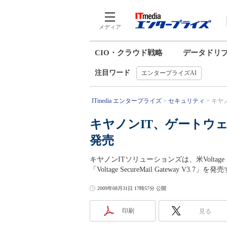
メディア
CIO・クラウド戦略
データドリ
注目ワード
エンタープライズAI
ITmedia エンタープライズ
セキュリティ
キヤ
キヤノンIT、ゲートウ
発売
キヤノンITソリューションズは、米Voltag
「Voltage SecureMail Gateway V3.7」を
2009年08月31日 17時57分 公開
印刷
見る