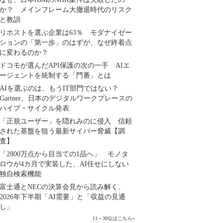
か？ メインフレーム大撤退時代のリスク
と教訓
リホストを選ぶ企業は63％ モダナイゼー
ションの「第一歩」のはずが、なぜ終着点
に変わるのか？
ドコモが選んだAPI保護の次の一手 AIエ
ージェントを統制する「門番」とは
AIを選ぶのは、もうIT部門ではない？
Gartner、日本のデジタルワークプレースの
ハイプ・サイクル発表
「正規ユーザー」を隠れみのに侵入 信頼
された基盤を狙う最新サイバー脅威【調
査】
「2800万点から目当ての1品へ」 モノタ
ロウが4カ月で実装した、AI任せにしない
独自検索機能
富士通とNECの決算会見から読み解く、
2026年下半期「AI需要」と「収益の見通
し」
11～30位はこちら
»