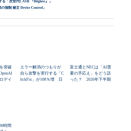
世代CASB 『Bitglass』」
 秘文 Device Control」
シを突破
エラー解消のつもりが
富士通とNECは「AI需
enAI
自ら攻撃を実行する「C
要の手応え」をどう語
ゼロデイ
lickFix」が108％増 日
った？ 2026年下半期
本の割...
の見通しを考...
00時間