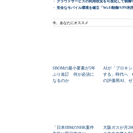
クラウドサービスの利用状況を可視化して制御する「次
安全なモバイル環境を確立「Wi-Fi制御/VPN利用の強制
今、あなたにオススメ
SBOMの最小要素が5年
AIが「プロキ
ぶり改訂 何が必須に
する」時代へ Op
なるのか
の評価用AI、
脆弱性を自...
「日本IBMのNHK案件
大阪ガスが月20