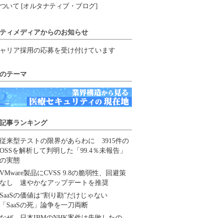
ついて [オルタナティブ・ブログ]
ティメディアからのお知らせ
ャリア採用の応募を受け付けています
のテーマ
記事ランキング
従来型テストの限界があらわに 3915件の
OSSを解析して判明した「99.4％未報告」
の実態
VMware製品にCVSS 9.8の脆弱性、回避策
なし 速やかなアップデートを推奨
SaaSの価値は“割り勘”だけじゃない
「SaaSの死」論争を一刀両断
なぜ、日本IBMのNHK案件は失敗したの