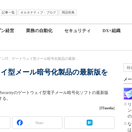
記事一覧
オルタナティブ・ブログ
用語辞典
ブン経営
業務の自動化
セキュリティ
DX×組織
ノンIT、ゲートウェイ型メール暗号化製品の最新...
ェイ型メール暗号化製品の最新版を
メー
e Securityのゲートウェイ型電子メール暗号化ソフトの最新版
発売する。
リ
[
ITmedia
]
ン
の
Share
な
は