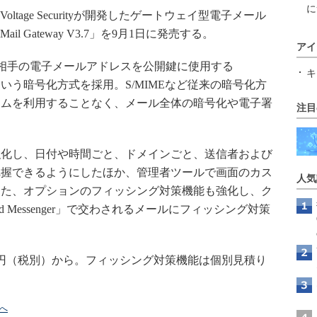
に
tage Securityが開発したゲートウェイ型電子メール
Mail Gateway V3.7」を9月1日に発売する。
アイ
ewayは、送信相手の電子メールアドレスを公開鍵に使用する
キ
yption）」という暗号化方式を採用。S/MIMEなど従来の暗号化方
テムを利用することなく、メール全体の暗号化や電子署
注目
化し、日付や時間ごと、ドメインごと、送信者および
把握できるようにしたほか、管理者ツールで画面のカス
人気
また、オプションのフィッシング対策機能も強化し、ク
oad Messenger」で交わされるメールにフィッシング対策
万円（税別）から。フィッシング対策機能は個別見積り
」へ