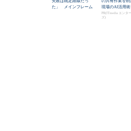
失敗は既定路線だっ
の共有作業を
た」 メインフレーム
現場のAI活用術
大撤退時代のリスク...
PR(ITmedia エン
ズ)