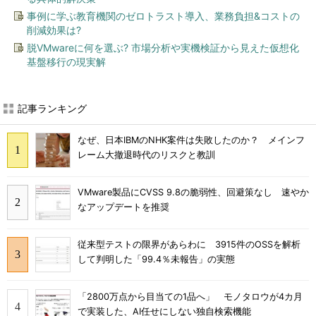
事例に学ぶ教育機関のゼロトラスト導入、業務負担&コストの
削減効果は?
脱VMwareに何を選ぶ? 市場分析や実機検証から見えた仮想化
基盤移行の現実解
記事ランキング
なぜ、日本IBMのNHK案件は失敗したのか？ メインフ
レーム大撤退時代のリスクと教訓
VMware製品にCVSS 9.8の脆弱性、回避策なし 速やか
なアップデートを推奨
従来型テストの限界があらわに 3915件のOSSを解析
して判明した「99.4％未報告」の実態
「2800万点から目当ての1品へ」 モノタロウが4カ月
で実装した、AI任せにしない独自検索機能