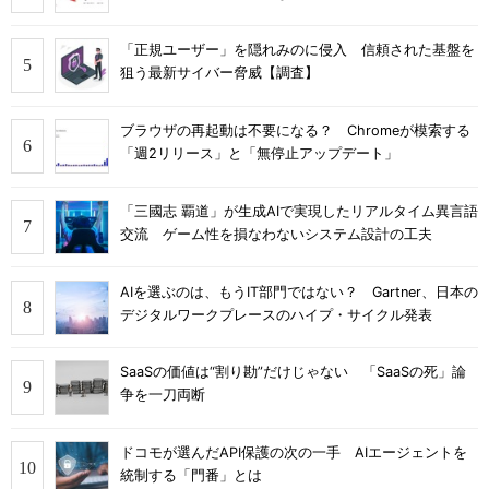
「正規ユーザー」を隠れみのに侵入 信頼された基盤を
狙う最新サイバー脅威【調査】
ブラウザの再起動は不要になる？ Chromeが模索する
「週2リリース」と「無停止アップデート」
「三國志 覇道」が生成AIで実現したリアルタイム異言語
交流 ゲーム性を損なわないシステム設計の工夫
AIを選ぶのは、もうIT部門ではない？ Gartner、日本の
デジタルワークプレースのハイプ・サイクル発表
SaaSの価値は“割り勘”だけじゃない 「SaaSの死」論
争を一刀両断
ドコモが選んだAPI保護の次の一手 AIエージェントを
統制する「門番」とは