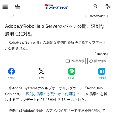
ニュース
2009年9月23日
AdobeがRoboHelp Serverのパッチ公開、深刻な
脆弱性に対処
「RoboHelp Server 8」の深刻な脆弱性を解決するアップデート
が公開された。
[ITmedia]
PC用表示
関連情報
Share
Post
LINE
Hatena
米Adobe Systemsのヘルプオーサリングツール「RoboHelp
Server 8」に
深刻な脆弱性が見つかった問題
で、この脆弱性を解
決するアップデートが9月18日付でリリースされた。
脆弱性はAdobeが9日付のアドバイザリーで注意を呼び掛けて