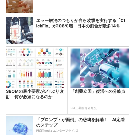
エラー解消のつもりが自ら攻撃を実行する「Cl
ickFix」が108％増 日本の割合が最多14％
SBOMの最小要素が5年ぶり改
「創薬立国」復活への分岐点
訂 何が必須になるのか
PR(三菱総合研究所)
「プロンプトが面倒」の悲鳴を解消！ AI定着
のステップ
PR(ITmedia エンタープライズ)