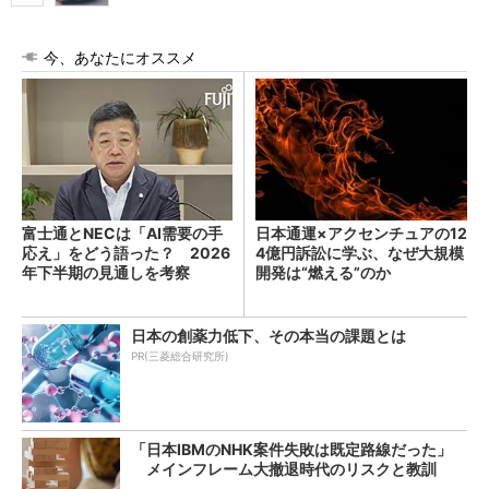
今、あなたにオススメ
富士通とNECは「AI需要の手
日本通運×アクセンチュアの12
応え」をどう語った？ 2026
4億円訴訟に学ぶ、なぜ大規模
年下半期の見通しを考察
開発は“燃える”のか
日本の創薬力低下、その本当の課題とは
PR(三菱総合研究所)
「日本IBMのNHK案件失敗は既定路線だった」
メインフレーム大撤退時代のリスクと教訓