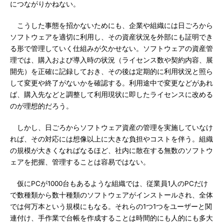
につながりかねない。
こうした事態を招かないためにも、企業や組織には日ごろから
ソフトウェアを適切に利用し、その資産状況を外部にも証明でき
る形で管理していく仕組みが欠かせない。ソフトウェアの資産管
理では、購入および導入時の状況（ライセンス数や契約内容、展
開先）を正確に記録しておき、その後は定期的に利用状況と照ら
して変更や終了がないかを確認する。利用途中で変更などがあれ
ば、購入先などと調整して利用現状に即したライセンスに改める
のが理想的だろう。
しかし、日ごろからソフトウェア資産の管理を実施していなけ
れば、その対応には想像以上に大きな負担やコストを伴う。組織
の規模が大きくなればなるほど、社内に散在する無数のソフトウ
ェアを把握、管理することは容易ではない。
仮にPCが1000台もあるような組織では、従業員1人のPCだけ
で数種類から数十種類のソフトウェアがインストールされ、全体
では何万本という規模にもなる。それらの1つ1つをユーザーと関
連付け、手作業で台帳を作成することは時間的にも人的にも多大