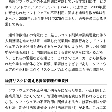
商用ソフトウェアの不正問題に対処している非営利団体「ビジ
ネス ソフトウェア アライアンス（BSA）」によれば、2008年度
に寄せられたソフトウェアの不正利用に関する通報件数が544件
あった。2009年も上半期だけで275件に上り、過去最多になる見
通しである。
通報件数増加の背景には、厳しいコスト削減や業績悪化に伴う
人員整理を進めた結果、退職した従業員の報復行為としてソフト
ウェアの不正利用を通報するケースが多いようだ。厳しい経済情
勢が今後も続けば、内部関係者による告発がさらに増えるだろ
う。これらの通報などを通じて、これまでにメーカーから摘発さ
れた企業や自治体などの規模、業容はさまざまであり、ソフトウ
ェアの不正利用に伴うリスクはどのような組織にも潜む問題だ。
経営リスクに備える資産管理の重要性
ソフトウェアの不正利用が明らかになった場合、不正利用した
従業員個人ばかりでなく、管理者や組織も責任を問われることに
なる。ソフトウェアの不正利用に関係する法令には著作権法や新
会社法、新会社法関連省令（会社法施行規則）がある。これに加