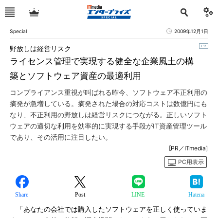
Special
2009年12月1日
野放しは経営リスク
ライセンス管理で実現する健全な企業風土の構
築とソフトウェア資産の最適利用
コンプライアンス重視が叫ばれる昨今、ソフトウェア不正利用の
摘発が急増している。摘発された場合の対応コストは数億円にも
なり、不正利用の野放しは経営リスクにつながる。正しいソフト
ウェアの適切な利用を効率的に実現する手段がIT資産管理ツール
であり、その活用に注目したい。
[PR／ITmedia]
PC用表示
Share
Post
LINE
Hatena
「あなたの会社では購入したソフトウェアを正しく使っていま