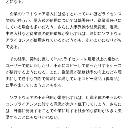
とになる。
企業のソフトウェア購入には必ずといっていいほどライセンス
契約が伴うが、購入後の使用については部署任せ、従業員任せに
している場合も多いだろう。さらに人事異動や組織変更、退職、
中途入社など従業員の使用環境が変化すれば、適切にソフトウェ
アライセンスが使用されているかどうかも、あいまいになりがち
である。
その結果、契約に反して1つのライセンスを規定以上の複数の
ユーザーで使い回したり、不正にコピーして使ったりするケース
が横行するようになる。また、従業員が業務効率の向上などを理
由にして勝手な判断で違法に流通しているコピー商品（偽造品）
に手を出してしまうこともある。
ソフトウェアの不正利用が常態化すれば、組織全体のモラルや
コンプライアンスに対する意識が大きく低下してしまう。さらに
は、外部に発覚することで企業に対する社会的な信用が大きく失
墜することにもなりかねない。