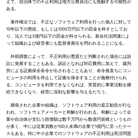
えて、自治体での不正利用は地方公務員法にも抵触する可能性が
ある。
著作権法では、不正なソフトウェア利用を行った個人に対して
10年以下の懲役、もしくは1000万円以下の罰金を科すとしてお
り、法人では3億円以下の罰金が科せられる。新会社法関連によ
って組織および経営者にも監督者責任を問われることになる。
外部調査によって、不正利用が悪質だと判断された場合には訴
訟に発展することもある。訴訟となれば対応費用に加えて、裁判
所による証拠保全命令が出されることもあり、命令後直ちにコン
ピュータの利用を停止して証拠を保全することが義務付けられ
る。コンピュータを利用できなくなれば、実質的に事業活動を継
続できなくなり、経営に深刻な影響を与えるだろう。
摘発された企業や組織は、ソフトウェア利用の是正勧告が行な
われ、ソフトウェアメーカーと和解が行われる。和解によって企
業や自治体が支払う賠償額は数千万円から数億円規模というもの
が多く、中には従業員数が100人未満の企業で1億円に至ったケー
スもある。特に中小企業でのソフトウェアの不正利用は死活問題