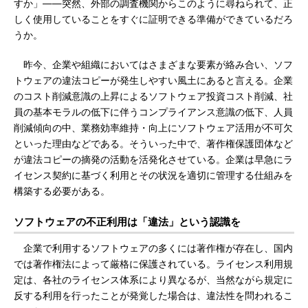
すか」――突然、外部の調査機関からこのように尋ねられて、正
しく使用していることをすぐに証明できる準備ができているだろ
うか。
昨今、企業や組織においてはさまざまな要素が絡み合い、ソフ
トウェアの違法コピーが発生しやすい風土にあると言える。企業
のコスト削減意識の上昇によるソフトウェア投資コスト削減、社
員の基本モラルの低下に伴うコンプライアンス意識の低下、人員
削減傾向の中、業務効率維持・向上にソフトウェア活用が不可欠
といった理由などである。そういった中で、著作権保護団体など
が違法コピーの摘発の活動を活発化させている。企業は早急にラ
イセンス契約に基づく利用とその状況を適切に管理する仕組みを
構築する必要がある。
ソフトウェアの不正利用は「違法」という認識を
企業で利用するソフトウェアの多くには著作権が存在し、国内
では著作権法によって厳格に保護されている。ライセンス利用規
定は、各社のライセンス体系により異なるが、当然ながら規定に
反する利用を行ったことが発覚した場合は、違法性を問われるこ