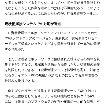
な労力を費やさざるを得ない。ましてや、担当者が日常業務を抱
えながらこうした作業を進めるのはほぼ不可能だろう。このよう
な負担を解消するために活用したいのが、IT資産管理ツールだ。
現状把握はシステムでの対応が近道
IT資産管理ツールは、クライアントPCにインストールされた
OSやソフトウェアのバージョン、更新状況、実装されているハ
ードウェア構成といったさまざまな情報を収集して一元的に管理
する仕組みだ。
また、管理者はネットワークに接続された端末からの情報を収
集するだけでなく、各端末を遠隔から操作したり、従業員の操作
を制限したりできる。IT資産管理ツールは拡張性も高く、対象と
なるクライアントPCの規模が大きなものになっても集中管理の
仕組みを維持できる。
例えばクオリティが提供するIT資産管理ツール「QND Plus」
やその上位版としてセキュリティ統制機能などを持つ「QAW」
には、従業員へのソフトウェアの配布や権限の一元的な監視、不