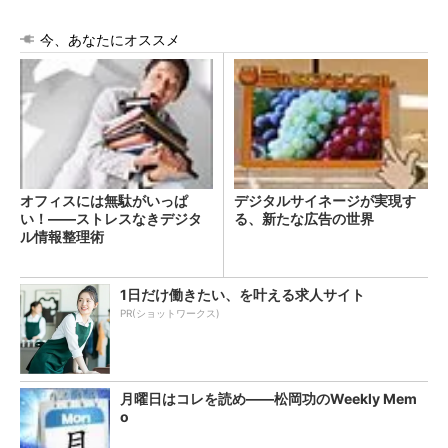
今、あなたにオススメ
オフィスには無駄がいっぱ
デジタルサイネージが実現す
い！――ストレスなきデジタ
る、新たな広告の世界
ル情報整理術
1日だけ働きたい、を叶える求人サイト
PR(ショットワークス)
月曜日はコレを読め――松岡功のWeekly Mem
o