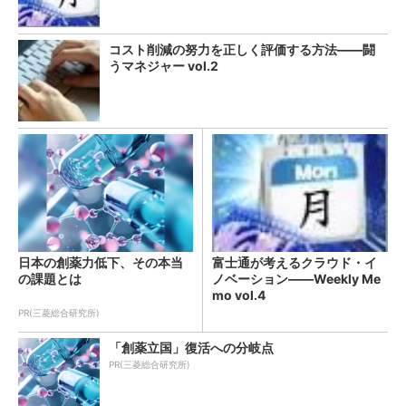
コスト削減の努力を正しく評価する方法――闘
うマネジャー vol.2
日本の創薬力低下、その本当
富士通が考えるクラウド・イ
の課題とは
ノベーション――Weekly Me
mo vol.4
PR(三菱総合研究所)
「創薬立国」復活への分岐点
PR(三菱総合研究所)