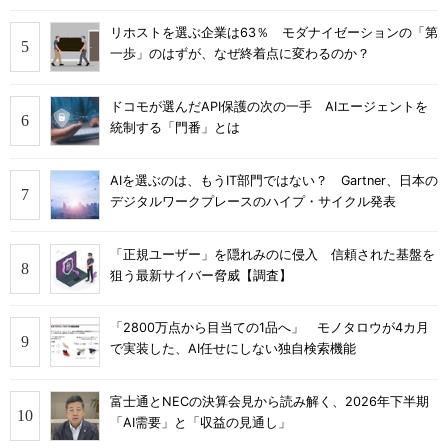
リホストを選ぶ企業は63％ モダナイゼーションの「第
一歩」のはずが、なぜ終着点に変わるのか？
ドコモが選んだAPI保護の次の一手 AIエージェントを
統制する「門番」とは
AIを選ぶのは、もうIT部門ではない？ Gartner、日本の
デジタルワークプレースのハイプ・サイクル発表
「正規ユーザー」を隠れみのに侵入 信頼された基盤を
狙う最新サイバー脅威【調査】
「2800万点から目当ての1品へ」 モノタロウが4カ月
で実装した、AI任せにしない独自検索機能
富士通とNECの決算会見から読み解く、2026年下半期
「AI需要」と「収益の見通し」