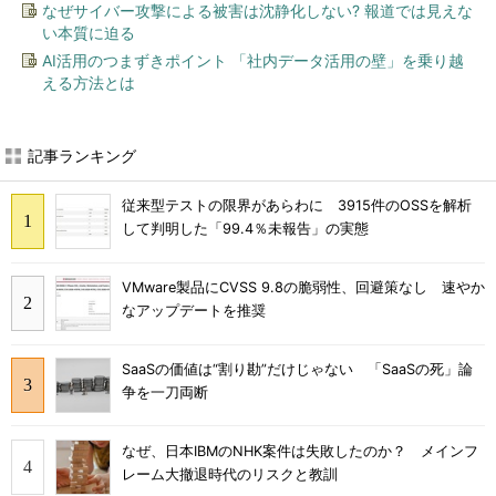
なぜサイバー攻撃による被害は沈静化しない? 報道では見えな
い本質に迫る
AI活用のつまずきポイント 「社内データ活用の壁」を乗り越
える方法とは
記事ランキング
従来型テストの限界があらわに 3915件のOSSを解析
して判明した「99.4％未報告」の実態
VMware製品にCVSS 9.8の脆弱性、回避策なし 速やか
なアップデートを推奨
SaaSの価値は“割り勘”だけじゃない 「SaaSの死」論
争を一刀両断
なぜ、日本IBMのNHK案件は失敗したのか？ メインフ
レーム大撤退時代のリスクと教訓