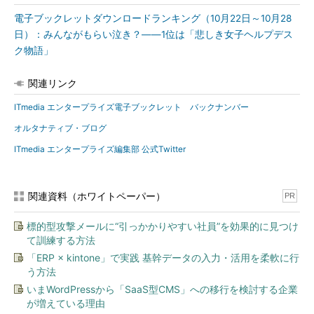
電子ブックレットダウンロードランキング（10月22日～10月28
日）：みんながもらい泣き？――1位は「悲しき女子ヘルプデス
ク物語」
関連リンク
ITmedia エンタープライズ電子ブックレット バックナンバー
オルタナティブ・ブログ
ITmedia エンタープライズ編集部 公式Twitter
関連資料（ホワイトペーパー）
PR
標的型攻撃メールに“引っかかりやすい社員”を効果的に見つけ
て訓練する方法
「ERP × kintone」で実践 基幹データの入力・活用を柔軟に行
う方法
いまWordPressから「SaaS型CMS」への移行を検討する企業
が増えている理由