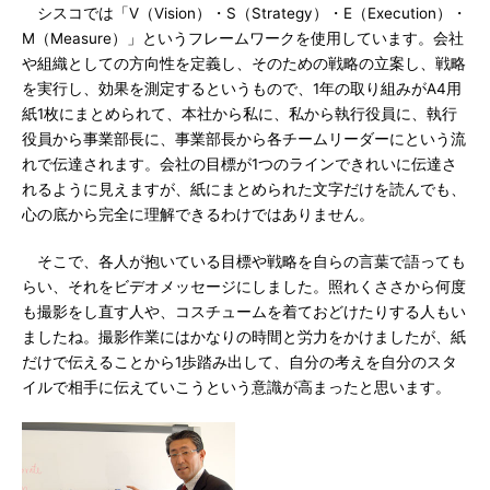
シスコでは「V（Vision）・S（Strategy）・E（Execution）・
M（Measure）」というフレームワークを使用しています。会社
や組織としての方向性を定義し、そのための戦略の立案し、戦略
を実行し、効果を測定するというもので、1年の取り組みがA4用
紙1枚にまとめられて、本社から私に、私から執行役員に、執行
役員から事業部長に、事業部長から各チームリーダーにという流
れで伝達されます。会社の目標が1つのラインできれいに伝達さ
れるように見えますが、紙にまとめられた文字だけを読んでも、
心の底から完全に理解できるわけではありません。
そこで、各人が抱いている目標や戦略を自らの言葉で語っても
らい、それをビデオメッセージにしました。照れくささから何度
も撮影をし直す人や、コスチュームを着ておどけたりする人もい
ましたね。撮影作業にはかなりの時間と労力をかけましたが、紙
だけで伝えることから1歩踏み出して、自分の考えを自分のスタ
イルで相手に伝えていこうという意識が高まったと思います。