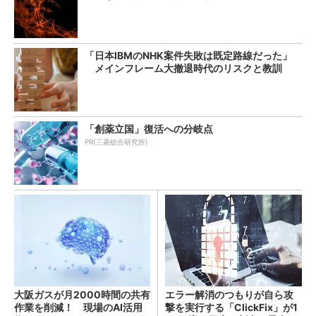
「日本IBMのNHK案件失敗は既定路線だった」
メインフレーム大撤退時代のリスクと教訓
「創薬立国」復活への分岐点
PR(三菱総合研究所)
大阪ガスが月2000時間の共有
エラー解消のつもりが自ら攻
作業を削減！ 現場のAI活用
撃を実行する「ClickFix」が1