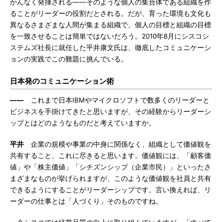
かんなく発揮される――そのような個人の集合体である組織を作
ることがリーダーの役割だとされる。だが、育った環境も文化も
異なるさまざまな人間が集まる組織で、個人の目標と組織の目標
を一致させることは簡単ではないだろう。2010年8月にシスコシ
ステムズ社長に就任した平井康文氏は、徹底したコミュニケーシ
ョンの実践でこの難題に挑んでいる。
日本発のコミュニケーション術
――
これまで日本IBMやマイクロソフトで数多くのリーダーと
ビジネスを手掛けてきたと思いますが、その経験からリーダーシ
ップとはどのようなものだと考えていますか。
平井
企業の規模や事業の中身に関係なく、組織として価値観を
共有すること、これに尽きると思います。価値観には、「顧客価
値」や「株主価値」「シチズンシップ（企業市民）」といったさ
まざまなものが挙げられますが、このような価値観を社員と共有
できるようにすることがリーダーシップです。言い換えれば、リ
ーダーの仕事とは「人づくり」そのものですね。