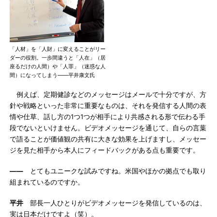
「人材」を「人財」に変えることがリー
ダーの役割。一歩間違うと「人在」（居
座るだけの人間）や「人罪」（迷惑な人
間）になってしまう――平井康文氏
例えば、定期健診などのメッセージはメールで十分ですが、方
針や戦略といった非常に重要なものは、それを発信する人間の表
情や仕草、話し方の1つ1つが相手により共感される形で伝わる手
段でないといけません。ビデオメッセージを通じて、自らの言葉
で語ることが価値観の共有に大きな効果を上げますし、メッセー
ジを見た相手から本人にフィードバックがある点も重要です。
――
とてもユニークな試みですね。米国やほかの拠点でも取り
組まれているのですか。
平井
部長一人ひとりがビデオメッセージを発信しているのは、
実は日本だけですよ（笑）。