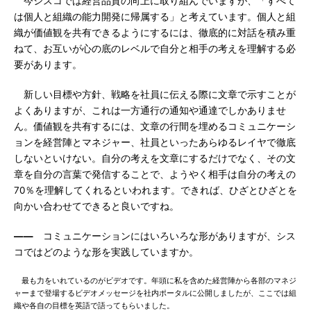
今シスコでは経営品質の向上に取り組んでいますが、「すべて
は個人と組織の能力開発に帰属する」と考えています。個人と組
織が価値観を共有できるようにするには、徹底的に対話を積み重
ねて、お互いが心の底のレベルで自分と相手の考えを理解する必
要があります。
新しい目標や方針、戦略を社員に伝える際に文章で示すことが
よくありますが、これは一方通行の通知や通達でしかありませ
ん。価値観を共有するには、文章の行間を埋めるコミュニケーシ
ョンを経営陣とマネジャー、社員といったあらゆるレイヤで徹底
しないといけない。自分の考えを文章にするだけでなく、その文
章を自分の言葉で発信することで、ようやく相手は自分の考えの
70％を理解してくれるといわれます。できれば、ひざとひざとを
向かい合わせてできると良いですね。
――
コミュニケーションにはいろいろな形がありますが、シス
コではどのような形を実践していますか。
最も力をいれているのがビデオです。年頭に私を含めた経営陣から各部のマネジ
ャーまで登場するビデオメッセージを社内ポータルに公開しましたが、ここでは組
織や各自の目標を英語で語ってもらいました。