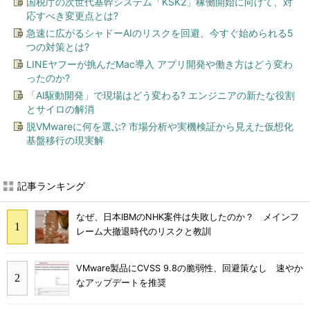
国税庁の次世代基幹システム「KSK2」稼働開始に向けて、対
応すべき変更点とは?
急速に広がるシャドーAIのリスクを回避、今すぐ始められる5
つの対策とは?
LINEヤフーが挑んだMac導入 アプリ開発や働き方はどう変わ
ったのか?
「AI駆動開発」で現場はどう変わる? エンジニアの新たな役割
とサイロの解消
脱VMwareに何を選ぶ? 市場分析や実機検証から見えた仮想化
基盤移行の現実解
記事ランキング
なぜ、日本IBMのNHK案件は失敗したのか？ メインフ
レーム大撤退時代のリスクと教訓
VMware製品にCVSS 9.8の脆弱性、回避策なし 速やか
なアップデートを推奨