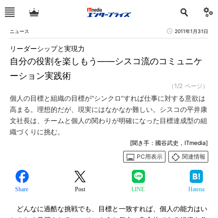
ニュース
2011年1月31日
リーダーシップと実現力
自分の役割を楽しもう――シスコ流のコミュニケ
ーション実践術
（1/2 ページ）
個人の目標と組織の目標が“シンクロ”すれば仕事に対する意欲は
高まる。理想的だが、現実にはなかなか難しい。シスコの平井康
文社長は、チームと個人の関わりが明確になった目標達成型の組
織づくりに挑む。
[聞き手：國谷武史，ITmedia]
PC用表示
関連情報
Share
Post
LINE
Hatena
どんなに過酷な挑戦でも、目標と一致すれば、個人の能力はい