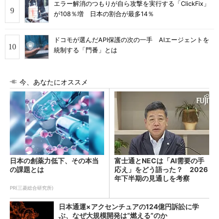
エラー解消のつもりが自ら攻撃を実行する「ClickFix」
が108％増 日本の割合が最多14％
ドコモが選んだAPI保護の次の一手 AIエージェントを
統制する「門番」とは
今、あなたにオススメ
日本の創薬力低下、その本当
富士通とNECは「AI需要の手
の課題とは
応え」をどう語った？ 2026
年下半期の見通しを考察
PR(三菱総合研究所)
日本通運×アクセンチュアの124億円訴訟に学
ぶ、なぜ大規模開発は“燃える”のか