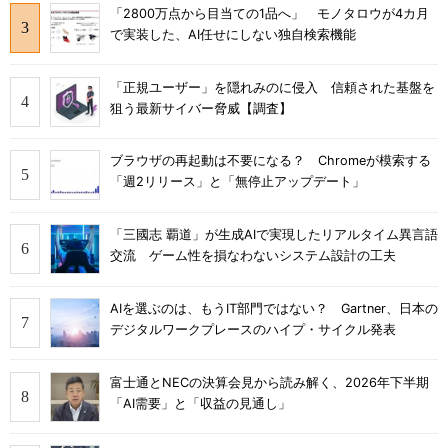
「2800万点から目当ての1品へ」 モノタロウが4カ月
で実装した、AI任せにしない独自検索機能
「正規ユーザー」を隠れみのに侵入 信頼された基盤を
狙う最新サイバー脅威【調査】
ブラウザの再起動は不要になる？ Chromeが模索する
「週2リリース」と「無停止アップデート」
「三國志 覇道」が生成AIで実現したリアルタイム異言語
交流 ゲーム性を損なわないシステム設計の工夫
AIを選ぶのは、もうIT部門ではない？ Gartner、日本の
デジタルワークプレースのハイプ・サイクル発表
富士通とNECの決算会見から読み解く、2026年下半期
「AI需要」と「収益の見通し」