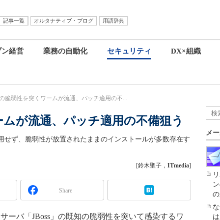
記事一覧
オルタナティブ・ブログ
用語辞典
ブン経営
業務の自動化
セキュリティ
DX×組織
ssの脆弱性を突くワームが流通、パッチ適用の不...
ワームが流通、パッチ適用の不備狙う
メー
適用せず、脆弱性が放置されたままのインストールが多数存在す
[鈴木聖子，
ITmedia
]
リ
ン
Share
の
な
ーバ「JBoss」の既知の脆弱性を突いて感染するワ
は