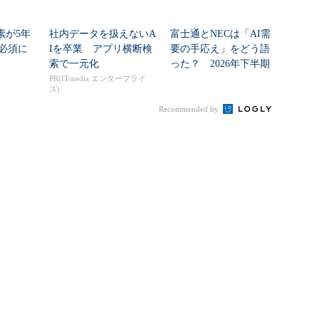
素が5年
社内データを扱えないA
富士通とNECは「AI需
必須に
Iを卒業 アプリ横断検
要の手応え」をどう語
索で一元化
った？ 2026年下半期
の見通しを考...
PR(ITmedia エンタープライ
ズ)
Recommended by