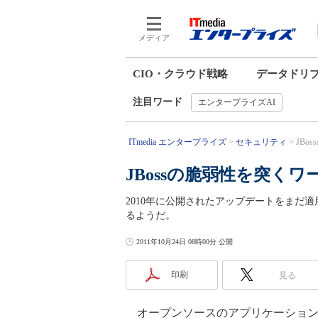
メディア
CIO・クラウド戦略
データドリ
注目ワード
エンタープライズAI
ITmedia エンタープライズ
セキュリティ
JBo
JBossの脆弱性を突く
2010年に公開されたアップデートをまだ
るようだ。
2011年10月24日 08時00分 公開
印刷
見る
オープンソースのアプリケーションサ