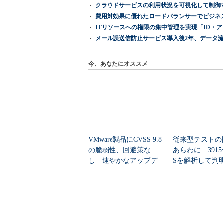
クラウドサービスの利用状況を可視化して制御する「次
費用対効果に優れたロードバランサーでビジネ
ITリソースへの権限の集中管理を実現「ID・アクセス管理 『I
メール誤送信防止サービス導入後2年、データ流
今、あなたにオススメ
VMware製品にCVSS 9.8
従来型テストの
の脆弱性、回避策な
あらわに 3915
し 速やかなアップデ
Sを解析して判
ートを推...
「99.4％未...