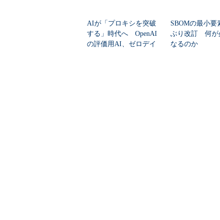
AIが「プロキシを突破
SBOMの最小要
する」時代へ OpenAI
ぶり改訂 何が
の評価用AI、ゼロデイ
なるのか
脆弱性を自...