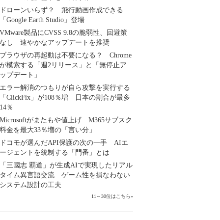
ドローンいらず？ 飛行動画作成できる
「Google Earth Studio」登場
VMware製品にCVSS 9.8の脆弱性、回避策
なし 速やかなアップデートを推奨
ブラウザの再起動は不要になる？ Chrome
が模索する「週2リリース」と「無停止ア
ップデート」
エラー解消のつもりが自ら攻撃を実行する
「ClickFix」が108％増 日本の割合が最多
14％
Microsoftがまたもや値上げ M365サブスク
料金を最大33％増の「言い分」
ドコモが選んだAPI保護の次の一手 AIエ
ージェントを統制する「門番」とは
「三國志 覇道」が生成AIで実現したリアル
タイム異言語交流 ゲーム性を損なわない
システム設計の工夫
11～30位はこちら
»