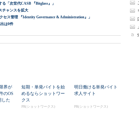
世代CASB 『Bitglass』」
スチャンスを拡大
dentity Governance & Administration』」
出は0件
限界が
短期・単発バイトを始
明日働ける単発バイト
件のOS
めるならショットワー
求人サイト
明した
クス
PR(ショットワークス)
PR(ショットワークス)