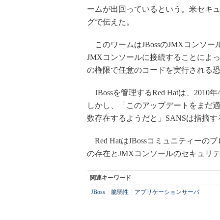
ームが出回っているという。米セキュリティ機関S
グで伝えた。
このワームはJBossのJMXコンソ
JMXコンソールに接続することによっ
の権限で任意のコードを実行される
JBossを管理するRed Hatは、2
しかし、「このアップデートをまだ
数存在するようだと」SANSは指摘す
Red HatはJBossコミュニティ
の存在とJMXコンソールのセキュリ
関連キーワード
JBoss
|
脆弱性
|
アプリケーションサーバ