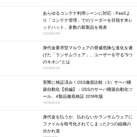
あらゆるコンテナ利用シーンに対応：PaaSよ
り「コンテナ管理」でのリーダーを目指す米レ
ッドハット、多数の新製品を発表
(
2016/6/29
)
身代金要求型マルウェアの脅威危険な進化を遂
げた「ランサムウェア」、ユーザーを守る“5つ
のキホン”とは
(
2016/6/23
)
実際に検証済み！OSS徹底比較（3）サーバ構
築自動化【前編】：OSSのサーバ構築自動化ツ
ール、4製品徹底検証 2016年版
(
2016/6/23
)
身代金を払うか、払わないかランサムウェアに
ファイルを暗号化されてしまった2つの組織の
分かれ道