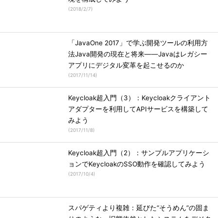
(
2018/2/7
)
「JavaOne 2017」で学ぶ開発ツールの利用方
法Java開発の現在と将来――Javaはレガシー
アプリにデジタル変革を起こせるのか
(
2017/11/14
)
Keycloak超入門（3）：Keycloakクライアント
アダプターを利用してAPIサービスを構築して
みよう
(
2017/11/8
)
Keycloak超入門（2）：サンプルアプリケーシ
ョンでKeycloakのSSO動作を確認してみよう
(
2017/10/4
)
スパゲティより複雑：延びた“そうめん”の固ま