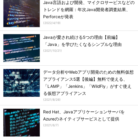
Java言語および開発、マイクロサービスなどの
トレンドを網羅：年次Java開発者調査結果、
Perforceが発表
(
2022/4/19
)
Javaが愛され続ける5つの理由【前編】
「Java」を学びたくなるシンプルな理由
(
2021/10/21
)
データ分析やWebアプリ開発のための無料仮想
アプライアンス5選【後編】無料で使える、
「LAMP」「Jenkins」「WildFly」がすぐ使え
る仮想アプライアンス
(
2021/8/26
)
Red Hat、Javaアプリケーションサーバを
Azureのネイティブサービスとして提供
(
2021/6/7
)