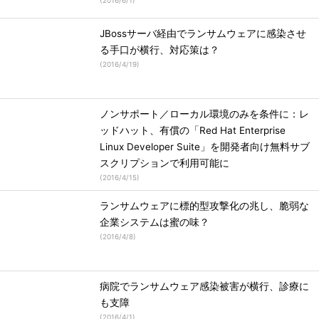
(
2016/6/1
)
JBossサーバ経由でランサムウェアに感染させ
る手口が横行、対応策は？
(
2016/4/19
)
ノンサポート／ローカル環境のみを条件に：レ
ッドハット、有償の「Red Hat Enterprise
Linux Developer Suite」を開発者向け無料サブ
スクリプションで利用可能に
(
2016/4/15
)
ランサムウェアに標的型攻撃化の兆し、脆弱な
企業システムは蜜の味？
(
2016/4/8
)
病院でランサムウェア感染被害が横行、診療に
も支障
(
2016/4/1
)