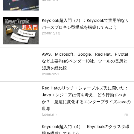
Keycloak超入門（7）：Keycloakで実用的なリ
バースプロキシ型構成を構築してみよう
(
2018/10/25
)
AWS、Microsoft、Google、Red Hat、Pivotal
など主要PaaSベンダー10社、ツールの長所と
短所を総比較
(
2018/7/27
)
Red Hatのリッチ・シャープルズ氏に聞いた：
Javaエンジニアは何を考え、どう行動すべき
か？ 急速に変化するエンタープライズJavaの
世界
(
2018/3/1
)
Keycloak超入門（4）：Keycloakのクラスタ環
境を構成してみよう