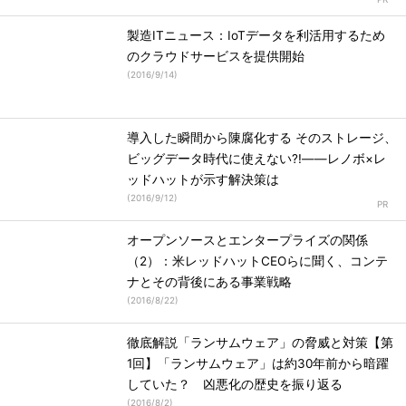
製造ITニュース：IoTデータを利活用するため
のクラウドサービスを提供開始
(
2016/9/14
)
導入した瞬間から陳腐化する そのストレージ、
ビッグデータ時代に使えない?!――レノボ×レ
ッドハットが示す解決策は
(
2016/9/12
)
オープンソースとエンタープライズの関係
（2）：米レッドハットCEOらに聞く、コンテ
ナとその背後にある事業戦略
(
2016/8/22
)
徹底解説「ランサムウェア」の脅威と対策【第
1回】「ランサムウェア」は約30年前から暗躍
していた？ 凶悪化の歴史を振り返る
(
2016/8/2
)