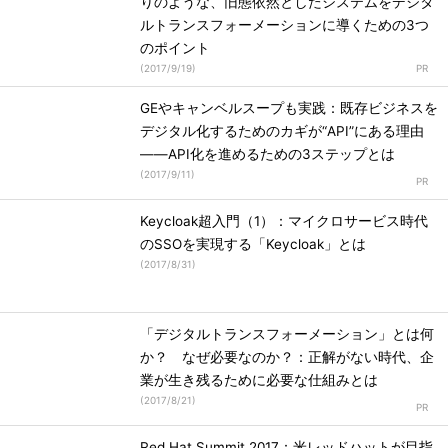
りのような、旧態依然としたシステムをデジタ
ルトランスフォーメーションに導くための3つ
のポイント
(
2017/9/19
)
GEやキャンベルスープも実践：既存ビジネスを
デジタル化するためのカギが“API”にある理由
――API化を進めるための3ステップとは
(
2017/9/11
)
Keycloak超入門（1）：マイクロサービス時代
のSSOを実現する「Keycloak」とは
(
2017/8/31
)
「デジタルトランスフォーメーション」とは何
か？ なぜ必要なのか？：正解がない時代、企
業が生き残るために必要な仕組みとは
(
2017/8/21
)
Red Hat Summit 2017：米レッドハットが目指