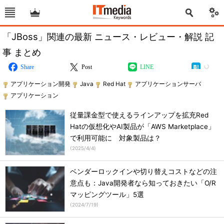
「JBoss」関連の最新 ニュース・レビュー・解説 記
事 まとめ
Share
Post
LINE
アプリケーション開発
Java
Red Hat
アプリケーションサーバ
アプリケーション
従量課金型で使えるラインアップを拡充Red
Hatの仮想化やAI製品が「AWS Marketplace」
で利用可能に 対象製品は？
(
2025/4/4
)
ベンダーロックインや切り替えコストなどの注
意点も：Java開発者なら知っておきたい「O/R
マッピングツール」5選
(
2024/7/19
)