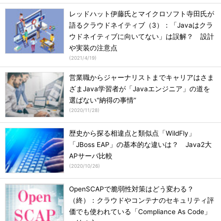
レッドハット伊藤氏とマイクロソフト寺田氏が
語るクラウドネイティブ（3）：「Javaはクラ
ウドネイティブに向いてない」は誤解？ 設計
や実装の注意点
(
2021/4/19
)
営業職からジャーナリストまでキャリアはさま
ざまJava学習者が「Javaエンジニア」の道を
選ばない“納得の事情”
(
2020/11/28
)
歴史から探る相違点と類似点「WildFly」
「JBoss EAP」の基本的な違いは？ Java2大
APサーバ比較
(
2020/10/26
)
OpenSCAPで脆弱性対策はどう変わる？
（終）：クラウドやコンテナのセキュリティ評
価でも使われている「Compliance As Code」