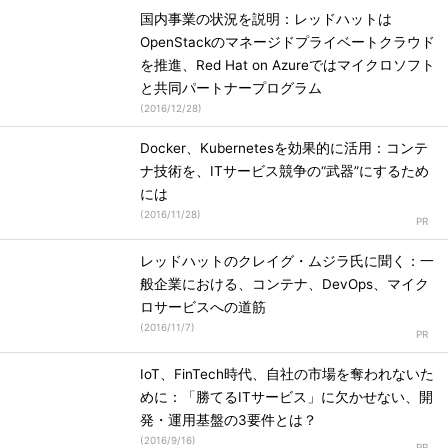
国内事業の状況を説明：レッドハットは
OpenStackのマネージドプライベートクラウド
を推進、Red Hat on Azureではマイクロソフト
と共同パートナープログラム
(
2016/12/28
)
Docker、Kubernetesを効果的に活用：コンテ
ナ技術を、ITサービス競争の“武器”にするため
には
(
2016/11/28
)
レッドハットのクレイグ・ムジラ氏に聞く：一
般企業における、コンテナ、DevOps、マイク
ロサービスへの道筋
(
2016/11/7
)
IoT、FinTech時代、自社の市場を奪われないた
めに：「勝てるITサービス」に欠かせない、開
発・運用基盤の3要件とは？
(
2016/9/16
)