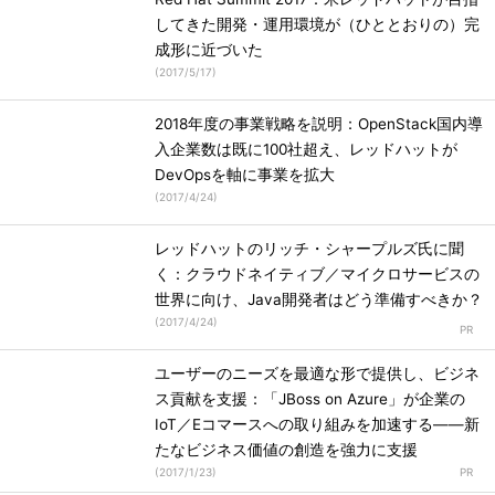
してきた開発・運用環境が（ひととおりの）完
成形に近づいた
(
2017/5/17
)
2018年度の事業戦略を説明：OpenStack国内導
入企業数は既に100社超え、レッドハットが
DevOpsを軸に事業を拡大
(
2017/4/24
)
レッドハットのリッチ・シャープルズ氏に聞
く：クラウドネイティブ／マイクロサービスの
世界に向け、Java開発者はどう準備すべきか？
(
2017/4/24
)
ユーザーのニーズを最適な形で提供し、ビジネ
ス貢献を支援：「JBoss on Azure」が企業の
IoT／Eコマースへの取り組みを加速する――新
たなビジネス価値の創造を強力に支援
(
2017/1/23
)