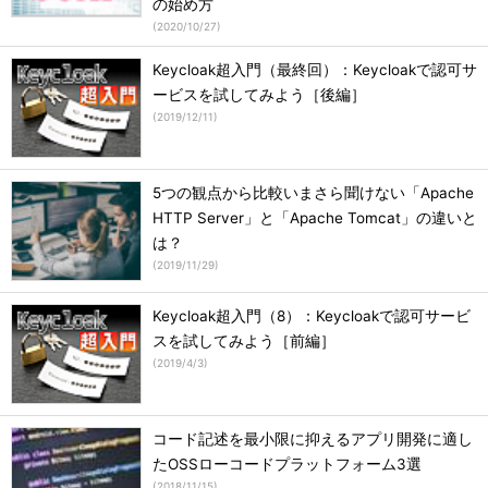
の始め方
(
2020/10/27
)
Keycloak超入門（最終回）：Keycloakで認可サ
ービスを試してみよう［後編］
(
2019/12/11
)
5つの観点から比較いまさら聞けない「Apache
HTTP Server」と「Apache Tomcat」の違いと
は？
(
2019/11/29
)
Keycloak超入門（8）：Keycloakで認可サービ
スを試してみよう［前編］
(
2019/4/3
)
コード記述を最小限に抑えるアプリ開発に適し
たOSSローコードプラットフォーム3選
(
2018/11/15
)