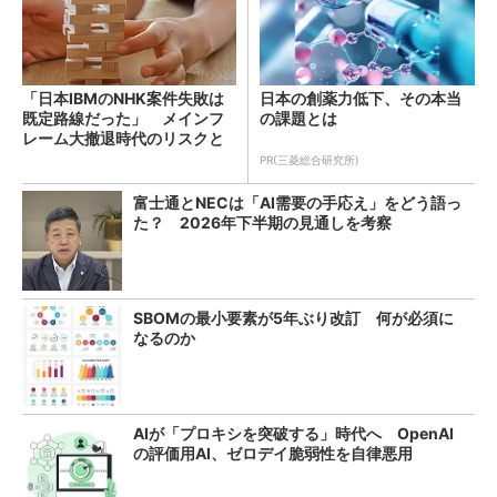
「日本IBMのNHK案件失敗は
日本の創薬力低下、その本当
既定路線だった」 メインフ
の課題とは
レーム大撤退時代のリスクと
教訓
PR(三菱総合研究所)
富士通とNECは「AI需要の手応え」をどう語っ
た？ 2026年下半期の見通しを考察
SBOMの最小要素が5年ぶり改訂 何が必須に
なるのか
AIが「プロキシを突破する」時代へ OpenAI
の評価用AI、ゼロデイ脆弱性を自律悪用