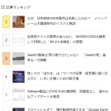
記事ランキング
なぜ、日本IBMのNHK案件は失敗したのか？ メインフ
レーム大撤退時代のリスクと教訓
従来型テストの限界があらわに 3915件のOSSを解析
して判明した「99.4％未報告」の実態
SaaSの価値は“割り勘”だけじゃない 「SaaSの死」論
争を一刀両断
情シスの「ぼやき」はノウハウの宝庫 経営層に届く伝
え方と、いきいき働くための処方箋
VMware製品にCVSS 9.8の脆弱性、回避策なし 速やか
なアップデートを推奨
ドローンいらず？ 飛行動画作成できる「Google Earth