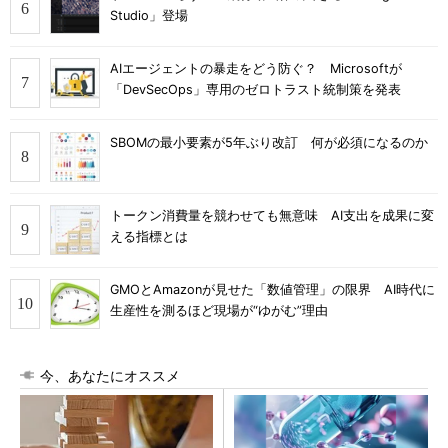
Studio」登場
AIエージェントの暴走をどう防ぐ？ Microsoftが
「DevSecOps」専用のゼロトラスト統制策を発表
SBOMの最小要素が5年ぶり改訂 何が必須になるのか
トークン消費量を競わせても無意味 AI支出を成果に変
える指標とは
GMOとAmazonが見せた「数値管理」の限界 AI時代に
生産性を測るほど現場が“ゆがむ”理由
今、あなたにオススメ