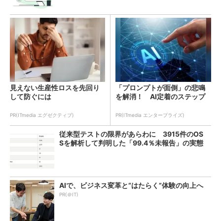
見えない生産性ロスを先回り
「プロンプトが面倒」の悲鳴
して防ぐには
を解消！ AI定着のステップ
PR(ITmedia エグゼクティブ)
PR(ITmedia エンタープライズ)
従来型テストの限界があらわに 3915件のOS
Sを解析して判明した「99.4％未報告」の実態
AIで、ビジネス変革と“はたらく”体験の向上へ
PR(＠IT)