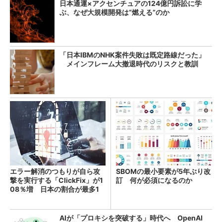
日本通運×アクセンチュアの124億円訴訟に学
ぶ、なぜ大規模開発は“燃える”のか
「日本IBMのNHK案件失敗は既定路線だった」
メインフレーム大撤退時代のリスクと教訓
エラー解消のつもりが自ら攻
SBOMの最小要素が5年ぶり改
撃を実行する「ClickFix」が1
訂 何が必須になるのか
08％増 日本の割合が最多1
4％
AIが「プロキシを突破する」時代へ OpenAI