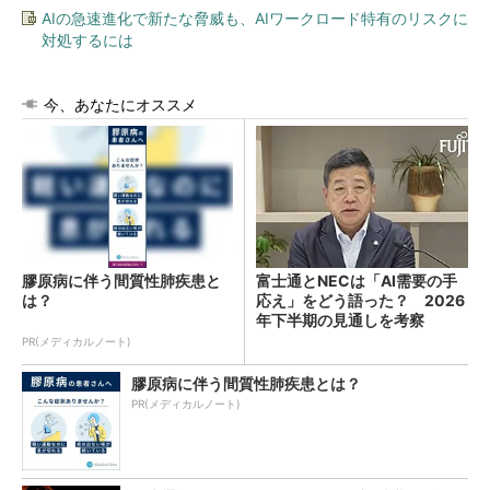
AIの急速進化で新たな脅威も、AIワークロード特有のリスクに
対処するには
今、あなたにオススメ
膠原病に伴う間質性肺疾患と
富士通とNECは「AI需要の手
は？
応え」をどう語った？ 2026
年下半期の見通しを考察
PR(メディカルノート)
膠原病に伴う間質性肺疾患とは？
PR(メディカルノート)