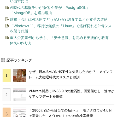
い出すには
AI時代の基盤争いが激化 企業が「PostgreSQL」
「MongoDB」を選ぶ理由
財務・会計はAI活用でどう変わる? 調査で見えた変革の道筋
「Windows 11」移行は無償の「Linux」で逃げ切れる? 情シス
を襲う代償
重大労災事例から学ぶ、「安全意識」を高める実践的な教育
体制の作り方
記事ランキング
なぜ、日本IBMのNHK案件は失敗したのか？ メインフ
レーム大撤退時代のリスクと教訓
VMware製品にCVSS 9.8の脆弱性、回避策なし 速やか
なアップデートを推奨
「2800万点から目当ての1品へ」 モノタロウが4カ月
で実装した、AI任せにしない独自検索機能