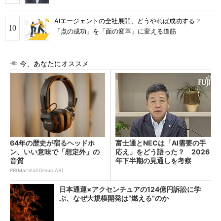
AIエージェントの全社展開、どうやれば成功する？
「点の成功」を「面の変革」に変える道筋
今、あなたにオススメ
64年の歴史が宿るヘッドホ
富士通とNECは「AI需要の手
ン、いい意味で「想定外」の
応え」をどう語った？ 2026
音質
年下半期の見通しを考察
PR(Marshall Group AB)
日本通運×アクセンチュアの124億円訴訟に学
ぶ、なぜ大規模開発は“燃える”のか