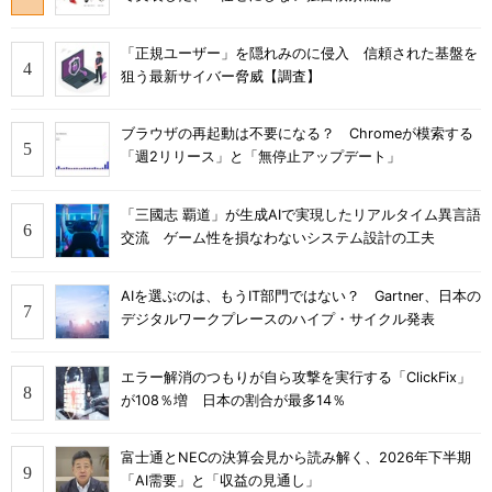
「正規ユーザー」を隠れみのに侵入 信頼された基盤を
狙う最新サイバー脅威【調査】
ブラウザの再起動は不要になる？ Chromeが模索する
「週2リリース」と「無停止アップデート」
「三國志 覇道」が生成AIで実現したリアルタイム異言語
交流 ゲーム性を損なわないシステム設計の工夫
AIを選ぶのは、もうIT部門ではない？ Gartner、日本の
デジタルワークプレースのハイプ・サイクル発表
エラー解消のつもりが自ら攻撃を実行する「ClickFix」
が108％増 日本の割合が最多14％
富士通とNECの決算会見から読み解く、2026年下半期
「AI需要」と「収益の見通し」