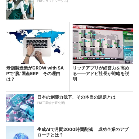
PR(ショットワークス)
老舗製造業がGROW with SA
リッチアプリが経営力を高め
Pで“脱”国産ERP その理由
る――アドビ社長が戦略を説
は？
明
日本の創薬力低下、その本当の課題とは
PR(三菱総合研究所)
生成AIで月間2000時間削減 成功企業のアプ
ローチとは？