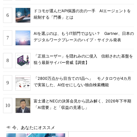
ドコモが選んだAPI保護の次の一手 AIエージェントを
統制する「門番」とは
AIを選ぶのは、もうIT部門ではない？ Gartner、日本の
デジタルワークプレースのハイプ・サイクル発表
「正規ユーザー」を隠れみのに侵入 信頼された基盤を
狙う最新サイバー脅威【調査】
「2800万点から目当ての1品へ」 モノタロウが4カ月
で実装した、AI任せにしない独自検索機能
富士通とNECの決算会見から読み解く、2026年下半期
「AI需要」と「収益の見通し」
今、あなたにオススメ