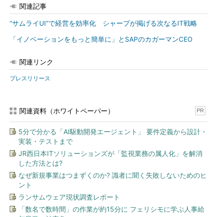
関連記事
“サムライUI”で経営を効率化 シャープが掲げる次なるIT戦略
「イノベーションをもっと簡単に」とSAPのカガーマンCEO
関連リンク
プレスリリース
関連資料（ホワイトペーパー）
PR
5分で分かる「AI駆動開発エージェント」 要件定義から設計・
実装・テストまで
JR西日本ITソリューションズが「監視業務の属人化」を解消
した方法とは?
なぜ新規事業はつまずくのか? 識者に聞く失敗しないためのヒ
ント
ランサムウェア現状調査レポート
「数名で数時間」の作業が約15分に フェリシモに学ぶ人事給