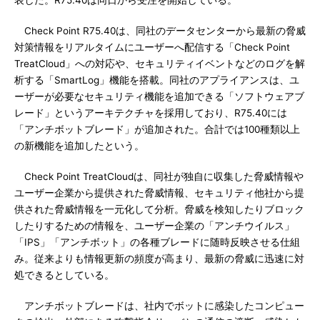
表した。R75.40は同日から受注を開始している。
Check Point R75.40は、同社のデータセンターから最新の脅威
対策情報をリアルタイムにユーザーへ配信する「Check Point
TreatCloud」への対応や、セキュリティイベントなどのログを解
析する「SmartLog」機能を搭載。同社のアプライアンスは、ユ
ーザーが必要なセキュリティ機能を追加できる「ソフトウェアブ
レード」というアーキテクチャを採用しており、R75.40には
「アンチボットブレード」が追加された。合計では100種類以上
の新機能を追加したという。
Check Point TreatCloudは、同社が独自に収集した脅威情報や
ユーザー企業から提供された脅威情報、セキュリティ他社から提
供された脅威情報を一元化して分析。脅威を検知したりブロック
したりするための情報を、ユーザー企業の「アンチウイルス」
「IPS」「アンチボット」の各種ブレードに随時反映させる仕組
み。従来よりも情報更新の頻度が高まり、最新の脅威に迅速に対
処できるとしている。
アンチボットブレードは、社内でボットに感染したコンピュー