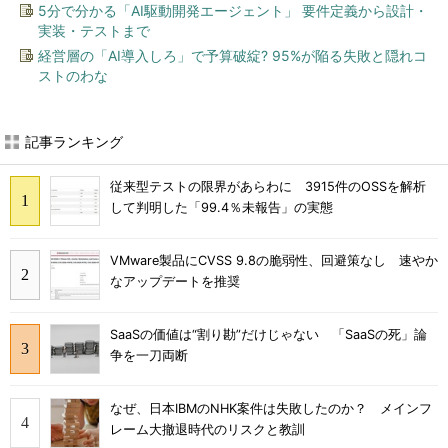
5分で分かる「AI駆動開発エージェント」 要件定義から設計・
実装・テストまで
経営層の「AI導入しろ」で予算破綻? 95%が陥る失敗と隠れコ
ストのわな
記事ランキング
従来型テストの限界があらわに 3915件のOSSを解析
して判明した「99.4％未報告」の実態
VMware製品にCVSS 9.8の脆弱性、回避策なし 速やか
なアップデートを推奨
SaaSの価値は“割り勘”だけじゃない 「SaaSの死」論
争を一刀両断
なぜ、日本IBMのNHK案件は失敗したのか？ メインフ
レーム大撤退時代のリスクと教訓