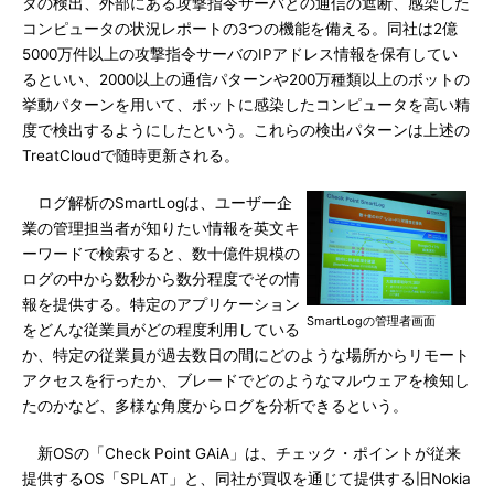
タの検出、外部にある攻撃指令サーバとの通信の遮断、感染した
コンピュータの状況レポートの3つの機能を備える。同社は2億
5000万件以上の攻撃指令サーバのIPアドレス情報を保有してい
るといい、2000以上の通信パターンや200万種類以上のボットの
挙動パターンを用いて、ボットに感染したコンピュータを高い精
度で検出するようにしたという。これらの検出パターンは上述の
TreatCloudで随時更新される。
ログ解析のSmartLogは、ユーザー企
業の管理担当者が知りたい情報を英文キ
ーワードで検索すると、数十億件規模の
ログの中から数秒から数分程度でその情
報を提供する。特定のアプリケーション
SmartLogの管理者画面
をどんな従業員がどの程度利用している
か、特定の従業員が過去数日の間にどのような場所からリモート
アクセスを行ったか、ブレードでどのようなマルウェアを検知し
たのかなど、多様な角度からログを分析できるという。
新OSの「Check Point GAiA」は、チェック・ポイントが従来
提供するOS「SPLAT」と、同社が買収を通じて提供する旧Nokia