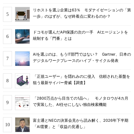
リホストを選ぶ企業は63％ モダナイゼーションの「第
一歩」のはずが、なぜ終着点に変わるのか？
ドコモが選んだAPI保護の次の一手 AIエージェントを
統制する「門番」とは
AIを選ぶのは、もうIT部門ではない？ Gartner、日本の
デジタルワークプレースのハイプ・サイクル発表
「正規ユーザー」を隠れみのに侵入 信頼された基盤を
狙う最新サイバー脅威【調査】
「2800万点から目当ての1品へ」 モノタロウが4カ月
で実装した、AI任せにしない独自検索機能
富士通とNECの決算会見から読み解く、2026年下半期
「AI需要」と「収益の見通し」