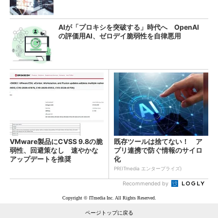
AIが「プロキシを突破する」時代へ OpenAI
の評価用AI、ゼロデイ脆弱性を自律悪用
VMware製品にCVSS 9.8の脆
既存ツールは捨てない！ ア
弱性、回避策なし 速やかな
プリ連携で防ぐ情報のサイロ
アップデートを推奨
化
PR(ITmedia エンタープライズ)
Recommended by
Copyright © ITmedia Inc. All Rights Reserved.
ページトップに戻る