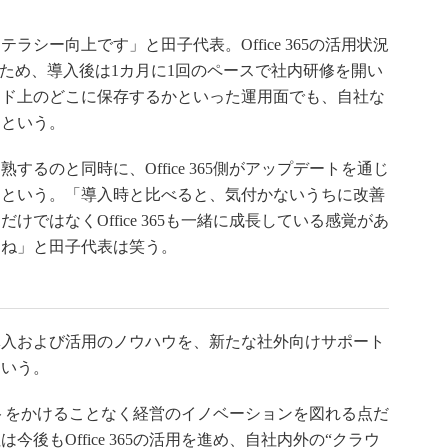
シー向上です」と田子代表。Office 365の活用状況
すため、導入後は1カ月に1回のペースで社内研修を開い
ウド上のどこに保存するかといった運用面でも、自社な
るという。
るのと同時に、Office 365側がアップデートを通じ
るという。「導入時と比べると、気付かないうちに改善
ではなくOffice 365も一緒に成長している感覚があ
すね」と田子代表は笑う。
入および活用のノウハウを、新たな社外向けサポート
という。
なコストをかけることなく経営のイノベーションを図れる点だ
後もOffice 365の活用を進め、自社内外の“クラウ