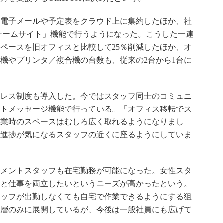
電子メールや予定表をクラウド上に集約したほか、社
lineの「チームサイト」機能で行うようになった。こうした一連
ペースを旧オフィスと比較して25％削減したほか、オ
ー機やプリンタ／複合機の台数も、従来の2台から1台に
レス制度も導入した。今ではスタッフ同士のコミュニ
タントメッセージ機能で行っている。「オフィス移転でス
作業時のスペースはむしろ広く取れるようになりまし
務進捗が気になるスタッフの近くに座るようにしていま
メントスタッフも在宅勤務が可能になった。女性スタ
てと仕事を両立したいというニーズが高かったという。
タッフが出勤しなくても自宅で作業できるようにする狙
ト層のみに展開しているが、今後は一般社員にも広げて