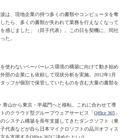
波は、現地企業の持つ多くの書類やコンピュータを奪
災したら、多くの書類が失われて業務を行えなくなって
クを感じました」（田子代表）。この日を契機に、同社
まった。
を使わないペーパーレス環境の構築に向けて動き始め
外部の企業にも依頼して現状分析を実施。2012年1月
スタッフが個別で保管していたものを含む大量の書類を
・青山から東京・半蔵門へと移転。これに合わせて導
フトのクラウド型グループウェアサービス「
Office 365
」
社のシステム構築を長年支援してきたダンクソフト（東
田子代表などが自ら日本マイクロソフトの品川オフィス
支援するOffice 365に決めたという。