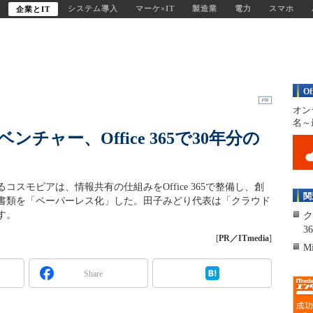
システム導入
マーケ×IT
製造業
電力
スマホ
企業とIT
O
オン
名～
チャー、Office 365で30年分の
スモピアは、情報共有の仕組みをOffice 365で整備し、創
関
の書類を「ペーパーレス化」した。田子みどり代表は「クラウド
す。
ク
36
[
PR／ITmedia
]
Mi
Share