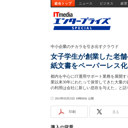
総合トップ
ニュース
ビジネス
経営
中小企業のチカラを引き出すクラウド
女子学生が創業した老舗ベン
紙文書をペーパーレス化
都内を中心にIT運用サポート業務を展開するコ
業以来30年にわたって保管してきた大量
の利用は会社に新しい息吹を与えた」と話
2013年03月25日 10時00分 公開
印刷
見る
導入の背景