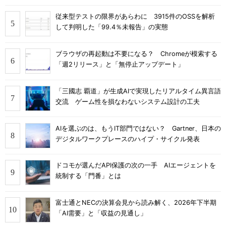
従来型テストの限界があらわに 3915件のOSSを解析
して判明した「99.4％未報告」の実態
ブラウザの再起動は不要になる？ Chromeが模索する
「週2リリース」と「無停止アップデート」
「三國志 覇道」が生成AIで実現したリアルタイム異言語
交流 ゲーム性を損なわないシステム設計の工夫
AIを選ぶのは、もうIT部門ではない？ Gartner、日本の
デジタルワークプレースのハイプ・サイクル発表
ドコモが選んだAPI保護の次の一手 AIエージェントを
統制する「門番」とは
富士通とNECの決算会見から読み解く、2026年下半期
「AI需要」と「収益の見通し」