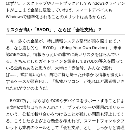
はずだ。デスクトップやノートブックとしてWindowsクライアン
トがここまで企業に浸透していれば、スマートデバイスも
Windowsで標準化されることのメリットはあるからだ。
リスクが高い「BYOD」、ならば「会社支給」？
今、多くの企業が、特に情報システム部門が頭を悩ませてい
る、なし崩し的な「BYOD」（Bring Your Own Device）、未承
認のBYODは、情報ろうえいの非常に高いリスクをはらんでい
る。きちんとしたガイドラインを策定してBYODの導入を図って
いる企業もあると思うが、大半は「赤信号、みんなで渡れ
ば……」式に違いない。自宅に持ち帰った仕事から情報が漏えい
するケースが顕在化し、「私物パソコン」があれほど悪者扱いさ
れたのがウソのようだ。
BYODでは、ばらばらのOSやデバイスをサポートすることによ
る負担の増加はもちろんのこと、プライバシーや運用のポリシー
という、公私で折り合いをつけることが難しい問題も浮上してく
る。こうしたさまざまな懸念を考えれば、スマートフォンやタブ
レットも業務のツールとして「会社支給」とし、しっかりと管理