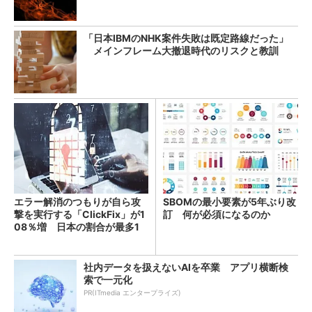
「日本IBMのNHK案件失敗は既定路線だった」
メインフレーム大撤退時代のリスクと教訓
エラー解消のつもりが自ら攻
SBOMの最小要素が5年ぶり改
撃を実行する「ClickFix」が1
訂 何が必須になるのか
08％増 日本の割合が最多1
4％
社内データを扱えないAIを卒業 アプリ横断検
索で一元化
PR(ITmedia エンタープライズ)