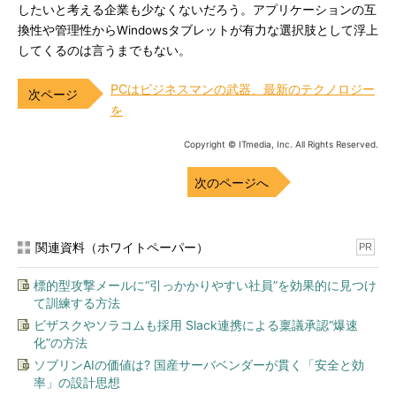
したいと考える企業も少なくないだろう。アプリケーションの互
換性や管理性からWindowsタブレットが有力な選択肢として浮上
してくるのは言うまでもない。
PCはビジネスマンの武器、最新のテクノロジー
を
Copyright © ITmedia, Inc. All Rights Reserved.
次のページへ
関連資料（ホワイトペーパー）
PR
標的型攻撃メールに“引っかかりやすい社員”を効果的に見つけ
て訓練する方法
ビザスクやソラコムも採用 Slack連携による稟議承認“爆速
化”の方法
ソブリンAIの価値は? 国産サーバベンダーが貫く「安全と効
率」の設計思想