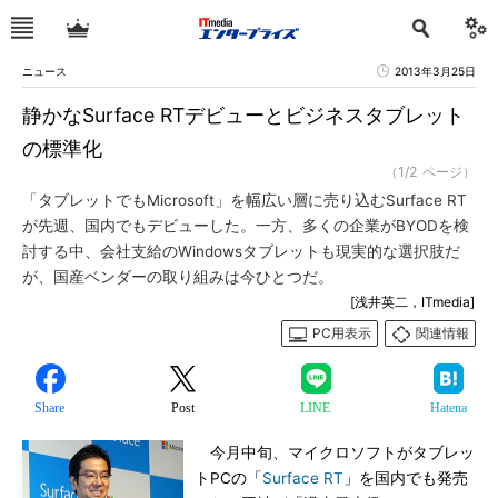
ニュース
2013年3月25日
静かなSurface RTデビューとビジネスタブレット
の標準化
（1/2 ページ）
「タブレットでもMicrosoft」を幅広い層に売り込むSurface RT
が先週、国内でもデビューした。一方、多くの企業がBYODを検
討する中、会社支給のWindowsタブレットも現実的な選択肢だ
が、国産ベンダーの取り組みは今ひとつだ。
[浅井英二，ITmedia]
PC用表示
関連情報
Share
Post
LINE
Hatena
今月中旬、マイクロソフトがタブレッ
トPCの「
Surface RT
」を国内でも発売