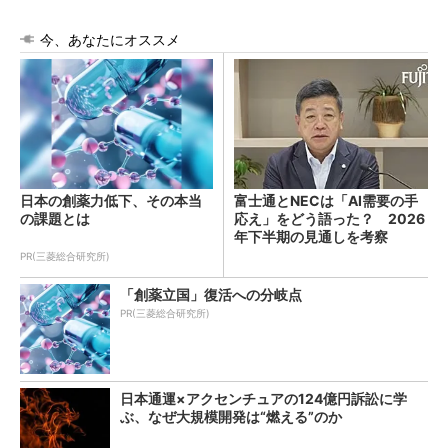
今、あなたにオススメ
日本の創薬力低下、その本当
富士通とNECは「AI需要の手
の課題とは
応え」をどう語った？ 2026
年下半期の見通しを考察
PR(三菱総合研究所)
「創薬立国」復活への分岐点
PR(三菱総合研究所)
日本通運×アクセンチュアの124億円訴訟に学
ぶ、なぜ大規模開発は“燃える”のか