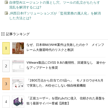
自律型AIエージェントの落とし穴、ツールの乱立がもたらす
混乱を解消するには?
JR西日本ITソリューションズが「監視業務の属人化」を解消
した方法とは?
記事ランキング
なぜ、日本IBMのNHK案件は失敗したのか？ メインフ
レーム大撤退時代のリスクと教訓
VMware製品にCVSS 9.8の脆弱性、回避策なし 速やか
なアップデートを推奨
「2800万点から目当ての1品へ」 モノタロウが4カ月
で実装した、AI任せにしない独自検索機能
「正規ユーザー」を隠れみのに侵入 信頼された基盤を
狙う最新サイバー脅威【調査】