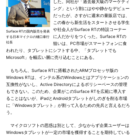
した。同社が「過去最大級のマーケティ
ング」という割にはやや静かなデビュー
だったが、さすがに週末の量販店では、
この春から新生活をスタートさせる学生
や社会人がSurface RTの特設コーナー
Surface RTの国内販売を発表
に人だかりをつくった。Surface RTの
する日本マイクロの樋口泰行
社長
狙いは、PC市場がスマートフォンに食
われたり、タブレットにシフトする中、「タブレットでも
Microsoft」を幅広い層に売り込むことにある。
もちろん、Surface RTに搭載されたARMプロセッサ版の
Windows RTは、インテル系のWindowsとはアプリケーションの
互換性がないし、Active Directoryによるポリシーベースの管理
もできない。このため、企業がこのSurface RTを広範に導入す
ることはないが、iPadとAndroidタブレットがしのぎを削る市場
に「Windowsタブレット」が割って入るための先兵と言えるだろ
う。
マイクロソフトの思惑は別として、少なからず企業ユーザーは
Windowsタブレットが一定の市場を獲得することを期待している