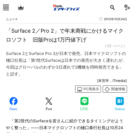
ニュース
2013年10月24日
「Surface 2／Pro 2」で年末商戦にかけるマイク
ロソフト 旧版Proは1万円値下げ
（1/2 ページ）
Surface 2とSurface Pro 2が日本で発売。日本マイクロソフトの
樋口社長は「第1世代Surfaceは日本での発売が大きく遅れたが、
今回はグローバルのわずか3日遅れで2機種を同時発売できる」
と話す。
[本宮学，ITmedia]
PC用表示
関連情報
Share
Post
LINE
Hatena
「第2世代のSurfaceを皆さんに紹介できるタイミングがよう
やく整った」――日本マイクロソフトの樋口泰行社長は10月24