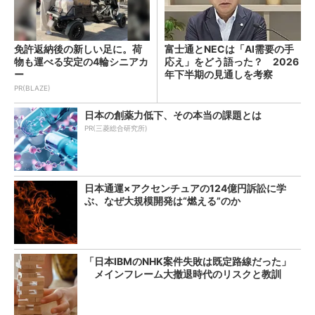
免許返納後の新しい足に。荷
富士通とNECは「AI需要の手
物も運べる安定の4輪シニアカ
応え」をどう語った？ 2026
ー
年下半期の見通しを考察
PR(BLAZE)
日本の創薬力低下、その本当の課題とは
PR(三菱総合研究所)
日本通運×アクセンチュアの124億円訴訟に学
ぶ、なぜ大規模開発は“燃える”のか
「日本IBMのNHK案件失敗は既定路線だった」
メインフレーム大撤退時代のリスクと教訓