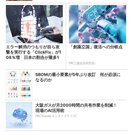
エラー解消のつもりが自ら攻
「創薬立国」復活への分岐点
撃を実行する「ClickFix」が1
08％増 日本の割合が最多1
4％
PR(三菱総合研究所)
SBOMの最小要素が5年ぶり改訂 何が必須に
なるのか
大阪ガスが月2000時間の共有作業を削減！
現場のAI活用術
PR(ITmedia エンタープライズ)