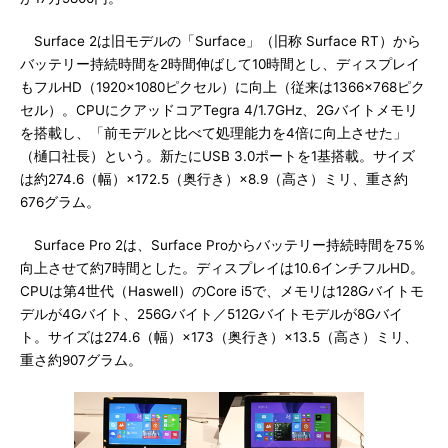
Surface 2は旧モデルの「Surface」（旧称 Surface RT）から
バッテリー持続時間を2時間伸ばして10時間とし、ディスプレイ
もフルHD（1920×1080ピクセル）に向上（従来は1366×768ピク
セル）。CPUにクアッドコアTegra 4/1.7GHz、2Gバイトメモリ
を搭載し、「前モデルと比べて処理能力を4倍に向上させた」
（樋口社長）という。新たにUSB 3.0ポートを1基搭載。サイズ
は約274.6（幅）×172.5（奥行き）×8.9（高さ）ミリ、重さ約
676グラム。
Surface Pro 2は、Surface Proからバッテリー持続時間を75％
向上させて約7時間とした。ディスプレイは10.6インチフルHD。
CPUは第4世代（Haswell）のCore i5で、メモリは128Gバイトモ
デルが4Gバイト、256Gバイト／512Gバイトモデルが8Gバイ
ト。サイズは274.6（幅）×173（奥行き）×13.5（高さ）ミリ、
重さ約907グラム。