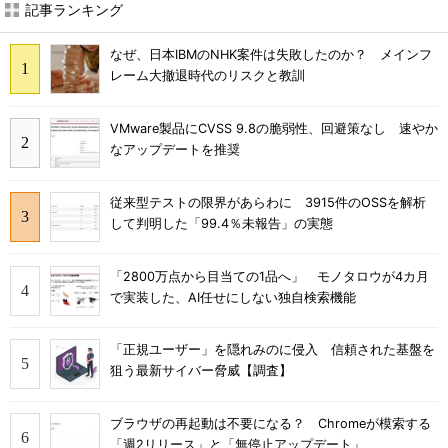
記事ランキング
なぜ、日本IBMのNHK案件は失敗したのか？ メインフ
レーム大撤退時代のリスクと教訓
VMware製品にCVSS 9.8の脆弱性、回避策なし 速やか
なアップデートを推奨
従来型テストの限界があらわに 3915件のOSSを解析
して判明した「99.4％未報告」の実態
「2800万点から目当ての1品へ」 モノタロウが4カ月
で実装した、AI任せにしない独自検索機能
「正規ユーザー」を隠れみのに侵入 信頼された基盤を
狙う最新サイバー脅威【調査】
ブラウザの再起動は不要になる？ Chromeが模索する
「週2リリース」と「無停止アップデート」