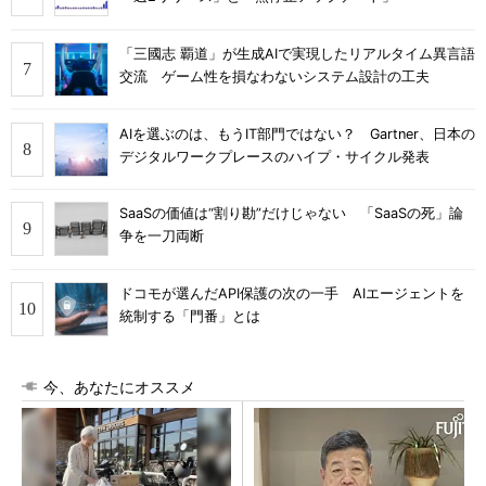
「三國志 覇道」が生成AIで実現したリアルタイム異言語
交流 ゲーム性を損なわないシステム設計の工夫
AIを選ぶのは、もうIT部門ではない？ Gartner、日本の
デジタルワークプレースのハイプ・サイクル発表
SaaSの価値は“割り勘”だけじゃない 「SaaSの死」論
争を一刀両断
ドコモが選んだAPI保護の次の一手 AIエージェントを
統制する「門番」とは
今、あなたにオススメ