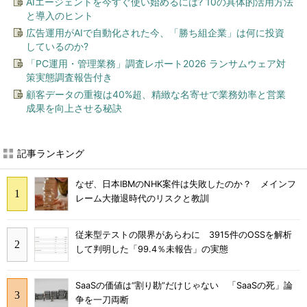
AIエージェントを今すぐ使い始めるには? 10の具体的活用方法
と導入のヒント
広告運用がAIで自動化された今、「勝ち組企業」は何に投資
しているのか?
「PC運用・管理業務」調査レポート2026 ランサムウェア対
策実態調査報告付き
顧客データの重複は40%超、精緻な名寄せで業務効率と営業
成果を向上させる秘訣
記事ランキング
なぜ、日本IBMのNHK案件は失敗したのか？ メインフ
レーム大撤退時代のリスクと教訓
従来型テストの限界があらわに 3915件のOSSを解析
して判明した「99.4％未報告」の実態
SaaSの価値は“割り勘”だけじゃない 「SaaSの死」論
争を一刀両断