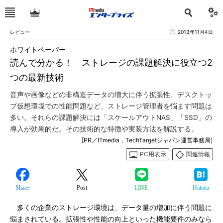
レビュー
2013年11月4日
ホワイトペーパー
読んで分かる！ ストレージの課題解決に役立つ2
つの最新技術
音声や画像などの非構造データの増大に伴う拡張性、デスクトッ
プ仮想環境での性能問題など、ストレージ管理者を悩ます問題は
多い。それらの課題解決には「スケールアウトNAS」「SSD」の
導入が効果的だ。その技術的な特徴や実装方法を解説する。
[PR／ITmedia，TechTargetジャパン運営事務局]
PC用表示
関連情報
Share
Post
LINE
Hatena
多くの企業のストレージ環境は、データ量の増加に伴う問題に
悩まされている。拡張性や性能の向上といった機能要件のみなら