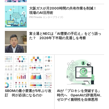
大阪ガスが月2000時間の共有作業を削減！
現場のAI活用術
PR(ITmedia エンタープライズ)
富士通とNECは「AI需要の手応え」をどう語っ
た？ 2026年下半期の見通しを考察
SBOMの最小要素が5年ぶり改
AIが「プロキシを突破する」
訂 何が必須になるのか
時代へ OpenAIの評価用AI、
ゼロデイ脆弱性を自律悪用