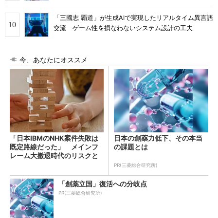
「三國志 覇道」が生成AIで実現したリアルタイム異言語
交流 ゲーム性を損なわないシステム設計の工夫
今、あなたにオススメ
「日本IBMのNHK案件失敗は
日本の創薬力低下、その本当
既定路線だった」 メインフ
の課題とは
レーム大撤退時代のリスクと
教訓
PR(三菱総合研究所)
「創薬立国」復活への分岐点
PR(三菱総合研究所)