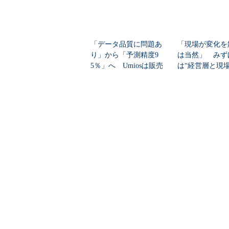
「データ品質に問題あ
「現場が変化を
り」から「予測精度9
は当然」 みず
5％」へ Umiosは販売
は“経営層と現
計画をどう自動...
ギャップ”、どう克