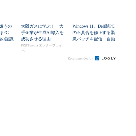
嫌うの
大阪ガスに学ぶ！ 大
Windows 11、Dell製PC
ほFG
手企業が生成AI導入を
の不具合を修正する緊
場の認識
成功させる理由
急パッチを配信 自動
...
配信...
PR(ITmedia エンタープライ
ズ)
Recommended by