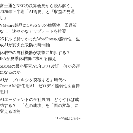
富士通とNECの決算会見から読み解く、
2026年下半期「AI需要」と「収益の見通
し」
VMware製品にCVSS 9.8の脆弱性、回避策
なし 速やかなアップデートを推奨
25ドルで見つかったWordPressの脆弱性 生
成AIが変えた攻防の時間軸
休暇中の自社機器が攻撃に加担する？
IPAが夏季休暇前に求める備え
SBOMの最小要素が5年ぶり改訂 何が必須
になるのか
AIが「プロキシを突破する」時代へ
OpenAIの評価用AI、ゼロデイ脆弱性を自律
悪用
AIエージェントの全社展開、どうやれば成
功する？ 「点の成功」を「面の変革」に
変える道筋
11～30位はこちら
»