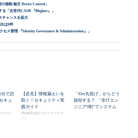
 秘文 Device Control」
世代CASB 『Bitglass』」
スチャンスを拡大
出は0件
dentity Governance & Administration』」
5分で読
【必見】情報漏えいを
「SIer丸投げ」からどう
セキュ
防ぐ！セキュリティ実
脱却する？ “非ITエン
践ガイド
ジニア9割”でシステム
刷新に挑...
ァーテク
PR(株式会社アルファーテク
ノ)