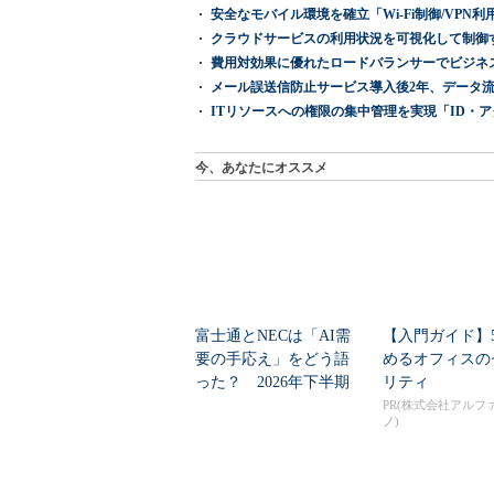
安全なモバイル環境を確立「Wi-Fi制御/VPN利用の強制
クラウドサービスの利用状況を可視化して制御する「次
費用対効果に優れたロードバランサーでビジネ
メール誤送信防止サービス導入後2年、データ流
ITリソースへの権限の集中管理を実現「ID・アクセス管理 『I
今、あなたにオススメ
富士通とNECは「AI需
【入門ガイド】
要の手応え」をどう語
めるオフィスの
った？ 2026年下半期
リティ
の見通しを考...
PR(株式会社アルフ
ノ)