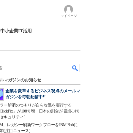
マイページ
中小企業IT活用
ルマガジンのお知らせ
企業を変革するビジネス視点のメールマ
ガジンを毎朝配信中!!
ラー解消のつもりが自ら攻撃を実行する
ClickFix」が108％増 日本の割合が 最多14％
セキュリティ］
BM、レガシー刷新ワークフローをIBM Bobに
加[注目ニュース]