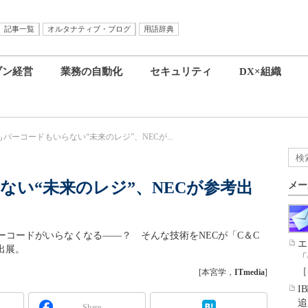
記事一覧
オルタナティブ・ブログ
用語辞典
ブン経営
業務の自動化
セキュリティ
DX×組織
バーコードもいらない“未来のレジ”、NECが...
ない“未来のレジ”、NECが参考出
メー
コードがいらなくなる――？ そんな技術をNECが「C＆C
エ
考出展。
「
［
[本宮学，
ITmedia
]
I
追
Share