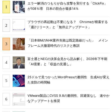
エラー解消のつもりが自ら攻撃を実行する「ClickFix」
が108％増 日本の割合が最多14％
ブラウザの再起動は不要になる？ Chromeが模索する
「週2リリース」と「無停止アップデート」
「日本IBMのNHK案件失敗は既定路線だった」 メイン
フレーム大撤退時代のリスクと教訓
富士通とNECの決算会見から読み解く、2026年下半期
「AI需要」と「収益の見通し」
25ドルで見つかったWordPressの脆弱性 生成AIが変え
た攻防の時間軸
VMware製品にCVSS 9.8の脆弱性、回避策なし 速やか
なアップデートを推奨