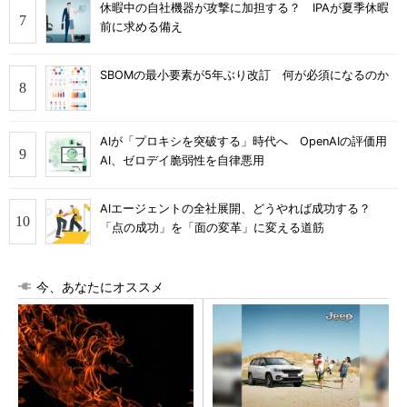
休暇中の自社機器が攻撃に加担する？ IPAが夏季休暇
前に求める備え
SBOMの最小要素が5年ぶり改訂 何が必須になるのか
AIが「プロキシを突破する」時代へ OpenAIの評価用
AI、ゼロデイ脆弱性を自律悪用
AIエージェントの全社展開、どうやれば成功する？
「点の成功」を「面の変革」に変える道筋
今、あなたにオススメ