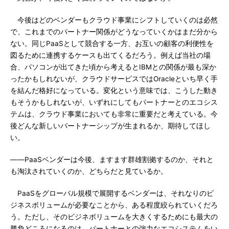
今後はどのベンダーもクラウド事業にシフトしていくのは必然
で、これまでのパートナー関係がどうなっていくかはまだ分から
ない。同じPaaSとして競合する一方、お互いの顧客の利便性を
図るために連携するケースも出てくるだろう。例えば当社の場
合、パソコンが出てきた頃から考えるとIBMとの関係が最も深か
ったかもしれないが、クラウドサービスではOracleといち早く手
を結んだ格好になっている。変化という意味では、こうした動き
もそうかもしれないが、いずれにしてもパートナーとのエコシス
テムは、クラウド事業においても非常に重要だと考えている。今
後どんな新しいパートナーシップが生まれるか、期待してほし
い。
――PaaSベンダーは今後、ますます群雄割拠するのか、それと
も淘汰されていくのか、どちらだと見ているか。
PaaSをグローバル規模で展開するベンダーは、それなりのビ
ジネスボリュームが必要なことから、ある程度絞られていくだろ
う。ただし、そのビジネボリュームを大きくするためにも最大の
勝負どころになるのは、パートナーとの強力なエコシステムをい