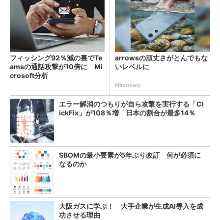
フィッシング92％減の裏でTe
arrowsの頑丈さがとんでもな
amsの通話攻撃が10倍に Mi
いレベルに
crosoft分析
PR(arrows)
エラー解消のつもりが自ら攻撃を実行する「Cl
ickFix」が108％増 日本の割合が最多14％
SBOMの最小要素が5年ぶり改訂 何が必須に
なるのか
大阪ガスに学ぶ！ 大手企業が生成AI導入を成
功させる理由