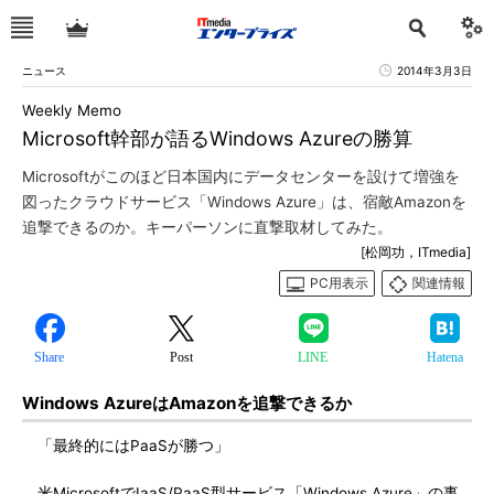
ニュース
2014年3月3日
Weekly Memo
Microsoft幹部が語るWindows Azureの勝算
Microsoftがこのほど日本国内にデータセンターを設けて増強を
図ったクラウドサービス「Windows Azure」は、宿敵Amazonを
追撃できるのか。キーパーソンに直撃取材してみた。
[松岡功，ITmedia]
PC用表示
関連情報
Share
Post
LINE
Hatena
Windows AzureはAmazonを追撃できるか
「最終的にはPaaSが勝つ」
米MicrosoftでIaaS/PaaS型サービス「Windows Azure」の事