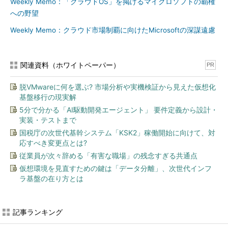
Weekly Memo：「クラウドOS」を掲げるマイクロソフトの覇権
への野望
Weekly Memo：クラウド市場制覇に向けたMicrosoftの深謀遠慮
関連資料（ホワイトペーパー）
PR
脱VMwareに何を選ぶ? 市場分析や実機検証から見えた仮想化
基盤移行の現実解
5分で分かる「AI駆動開発エージェント」 要件定義から設計・
実装・テストまで
国税庁の次世代基幹システム「KSK2」稼働開始に向けて、対
応すべき変更点とは?
従業員が次々辞める「有害な職場」の残念すぎる共通点
仮想環境を見直すための鍵は「データ分離」、次世代インフ
ラ基盤の在り方とは
記事ランキング