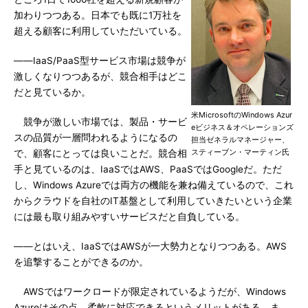
加わりつつある。日本でも既に1万社を
超える顧客に利用していただいている。
――IaaS/PaaS型サービス市場は競争が
激しくなりつつあるが、競合相手はどこ
だと見ているか。
米MicrosoftのWindows Azur
競争が激しい市場では、製品・サービ
eビジネス＆オペレーションズ
スの品質が一層問われるようになるの
担当ゼネラルマネージャー、
スティーブン・マーティン氏
で、顧客にとっては良いことだ。競合相
手と見ているのは、IaaSではAWS、PaaSではGoogleだ。ただ
し、Windows Azureでは両方の機能を兼ね備えているので、これ
からクラウドを自社のIT基盤として利用していきたいという企業
には最も取り組みやすいサービスだと自負している。
――とはいえ、IaaSではAWSが一大勢力となりつつある。AWS
を追撃することができるのか。
AWSではワークロードが限定されているようだが、Windows
Azureはその点、柔軟に対応できるというメリットがある。ま