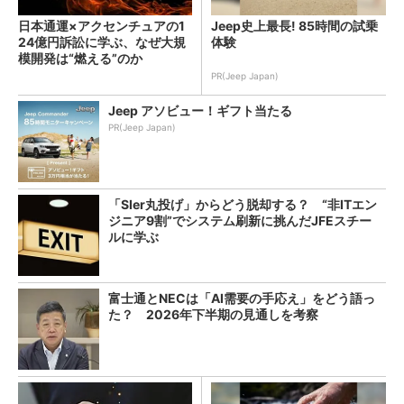
日本通運×アクセンチュアの1
Jeep史上最長! 85時間の試乗
24億円訴訟に学ぶ、なぜ大規
体験
模開発は“燃える”のか
PR(Jeep Japan)
Jeep アソビュー！ギフト当たる
PR(Jeep Japan)
「SIer丸投げ」からどう脱却する？ “非ITエン
ジニア9割”でシステム刷新に挑んだJFEスチー
ルに学ぶ
富士通とNECは「AI需要の手応え」をどう語っ
た？ 2026年下半期の見通しを考察