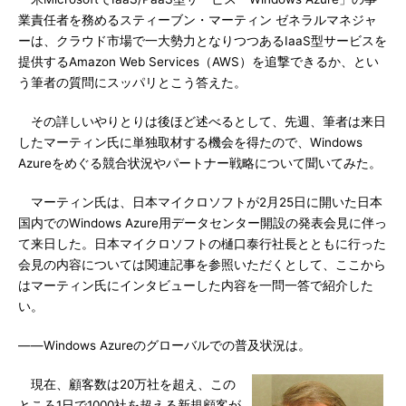
業責任者を務めるスティーブン・マーティン ゼネラルマネジャ
ーは、クラウド市場で一大勢力となりつつあるIaaS型サービスを
提供するAmazon Web Services（AWS）を追撃できるか、とい
う筆者の質問にスッパリとこう答えた。
その詳しいやりとりは後ほど述べるとして、先週、筆者は来日
したマーティン氏に単独取材する機会を得たので、Windows
Azureをめぐる競合状況やパートナー戦略について聞いてみた。
マーティン氏は、日本マイクロソフトが2月25日に開いた日本
国内でのWindows Azure用データセンター開設の発表会見に伴っ
て来日した。日本マイクロソフトの樋口泰行社長とともに行った
会見の内容については関連記事を参照いただくとして、ここから
はマーティン氏にインタビューした内容を一問一答で紹介した
い。
――Windows Azureのグローバルでの普及状況は。
現在、顧客数は20万社を超え、この
ところ1日で1000社を超える新規顧客が