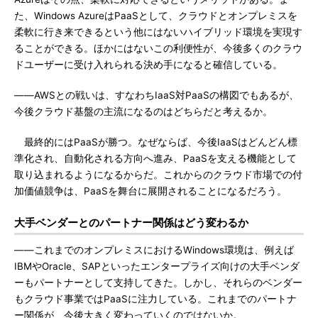
た、Windows AzureはPaaSとして、クラウドとオンプレミスを
柔軟に行き来できるという他にはないハイブリッド環境を実現す
ることができる。ほかにはないこの利便性が、今後多くのクラウ
ドユーザーに受け入れられる決め手になると確信している。
――AWSとの戦いは、すなわちIaaS対PaaSの構図でもあるが、
今後クラウド基盤の主流になるのはどちらだと考えるか。
最終的にはPaaSが勝つ。なぜならば、今後IaaSはどんどん標
準化され、自動化される方向へ進み、PaaSを支える機能として
取り込まれるようになるからだ。これからのクラウド市場での付
加価値競争は、PaaSを舞台に展開されることになるだろう。
大手ベンダーとのパートナー関係はどう変わるか
――これまでのオンプレミスにおけるWindows環境は、例えば
IBMやOracle、SAPといったエンタープライズ向けの大手ベンダ
ーもパートナーとして支持してきた。しかし、それらのベンダー
もクラウド事業ではPaaSに注力している。これまでのパートナ
ー関係が、今後大きく変わっていくのではないか。