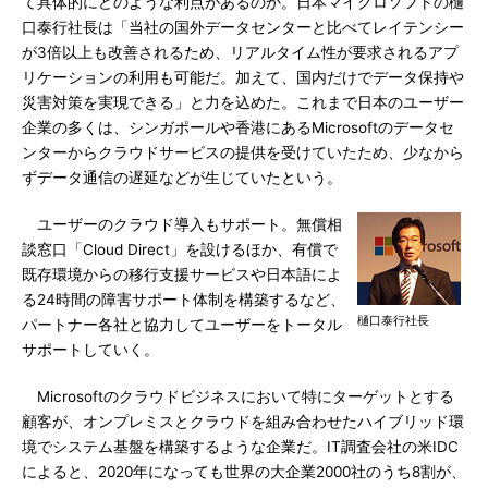
て具体的にどのような利点があるのか。日本マイクロソフトの樋
口泰行社長は「当社の国外データセンターと比べてレイテンシー
が3倍以上も改善されるため、リアルタイム性が要求されるアプ
リケーションの利用も可能だ。加えて、国内だけでデータ保持や
災害対策を実現できる」と力を込めた。これまで日本のユーザー
企業の多くは、シンガポールや香港にあるMicrosoftのデータセ
ンターからクラウドサービスの提供を受けていたため、少なから
ずデータ通信の遅延などが生じていたという。
ユーザーのクラウド導入もサポート。無償相
談窓口「Cloud Direct」を設けるほか、有償で
既存環境からの移行支援サービスや日本語によ
る24時間の障害サポート体制を構築するなど、
樋口泰行社長
パートナー各社と協力してユーザーをトータル
サポートしていく。
Microsoftのクラウドビジネスにおいて特にターゲットとする
顧客が、オンプレミスとクラウドを組み合わせたハイブリッド環
境でシステム基盤を構築するような企業だ。IT調査会社の米IDC
によると、2020年になっても世界の大企業2000社のうち8割が、