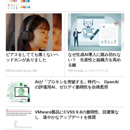
ピアスをしてても痛くないヘ
なぜ生成AI導入に踏み切れな
ッドホンがありました
い？ 生産性と組織力を高め
る鍵
PR(Marshall Group AB)
PR(ITmedia エンタープライズ)
AIが「プロキシを突破する」時代へ OpenAI
の評価用AI、ゼロデイ脆弱性を自律悪用
VMware製品にCVSS 9.8の脆弱性、回避策な
し 速やかなアップデートを推奨