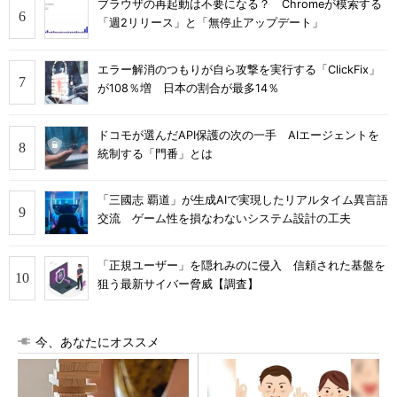
ブラウザの再起動は不要になる？ Chromeが模索する
「週2リリース」と「無停止アップデート」
エラー解消のつもりが自ら攻撃を実行する「ClickFix」
が108％増 日本の割合が最多14％
ドコモが選んだAPI保護の次の一手 AIエージェントを
統制する「門番」とは
「三國志 覇道」が生成AIで実現したリアルタイム異言語
交流 ゲーム性を損なわないシステム設計の工夫
「正規ユーザー」を隠れみのに侵入 信頼された基盤を
狙う最新サイバー脅威【調査】
今、あなたにオススメ