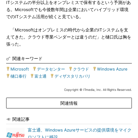
ITシステムの半分以上をオンプレミスで保有するという予測があ
る。Microsoftでも今後数年間は企業においてハイブリッド環境
でのITシステム活用が続くと見ている。
「Microsoftはオンプレミスの時代から企業のITシステムを支
えてきた。クラウド専業ベンダーとは違うのだ」と樋口氏は胸を
張った。
関連キーワード
Microsoft
|
データセンター
|
クラウド
|
Windows Azure
|
樋口泰行
|
富士通
|
ディザスタリカバリ
Copyright © ITmedia, Inc. All Rights Reserved.
関連情報
関連記事
富士通、Windows Azureサービスの提供環境をマイク
ロソフトに移設