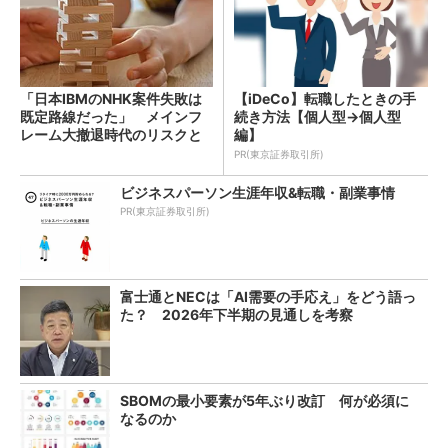
「日本IBMのNHK案件失敗は
【iDeCo】転職したときの手
既定路線だった」 メインフ
続き方法【個人型→個人型
レーム大撤退時代のリスクと
編】
教訓
PR(東京証券取引所)
ビジネスパーソン生涯年収&転職・副業事情
PR(東京証券取引所)
富士通とNECは「AI需要の手応え」をどう語っ
た？ 2026年下半期の見通しを考察
SBOMの最小要素が5年ぶり改訂 何が必須に
なるのか