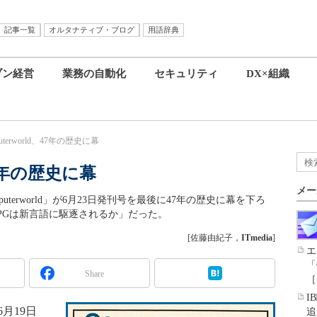
記事一覧
オルタナティブ・ブログ
用語辞典
ブン経営
業務の自動化
セキュリティ
DX×組織
uterworld、47年の歴史に幕
、47年の歴史に幕
メー
puterworld」が6月23日発刊号を最後に47年の歴史に幕を下ろ
RPGは新言語に駆逐されるか」だった。
[佐藤由紀子，
ITmedia
]
エ
「
Share
［
I
は6月19日
追