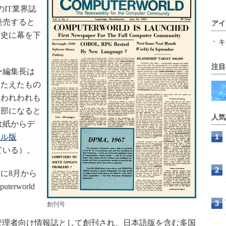
のIT業界誌
に発売すると
アイ
歴史に幕を下
キ
注目
ニー編集長は
こたえたもの
にわれわれも
一部になると
人気
dは紙からデ
タル版
ている）。
に8月から
rworld
創刊号
業のIT管理者向け情報誌として創刊され、日本語版を含む多国