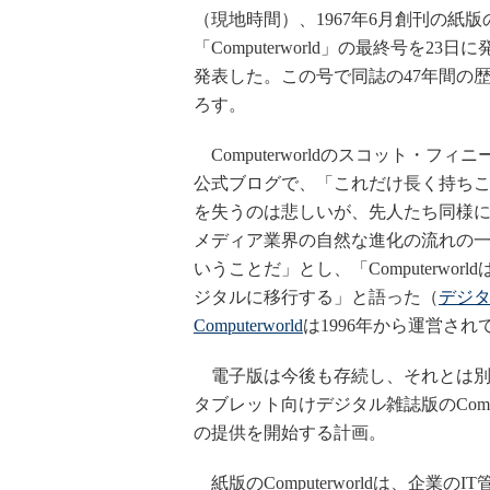
（現地時間）、1967年6月創刊の紙版
「Computerworld」の最終号を23日
発表した。この号で同誌の47年間の
ろす。
Computerworldのスコット・フィ
公式ブログで、「これだけ長く持ち
を失うのは悲しいが、先人たち同様
メディア業界の自然な進化の流れの
いうことだ」とし、「Computerworl
ジタルに移行する」と語った（
デジ
Computerworld
は1996年から運営され
電子版は今後も存続し、それとは別
タブレット向けデジタル雑誌版のCompute
の提供を開始する計画。
紙版のComputerworldは、企