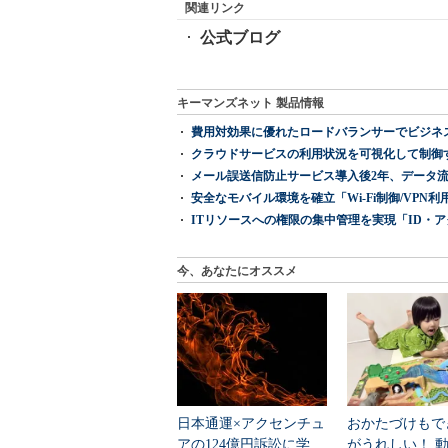
関連リンク
公式ブログ
キーマンズネット 製品情報
費用対効果に優れたロードバランサーでビジネ
クラウドサービスの利用状況を可視化して制御する「次
メール誤送信防止サービス導入後2年、データ流
安全なモバイル環境を確立「Wi-Fi制御/VPN利用の強制
ITリソースへの権限の集中管理を実現「ID・アクセス管理 『I
今、あなたにオススメ
日本通運×アクセンチュ
おかたづけもで
アの124億円訴訟に学
がうれしい！ 