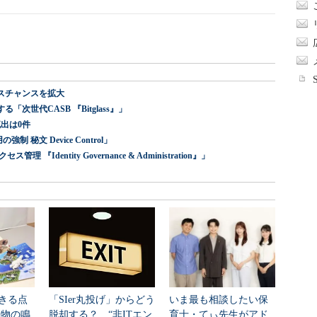
スチャンスを拡大
世代CASB 『Bitglass』」
出は0件
 秘文 Device Control」
dentity Governance & Administration』」
きる点
「SIer丸投げ」からどう
いま最も相談したい保
動物の鳴
脱却する？ “非ITエン
育士・てぃ先生がアド