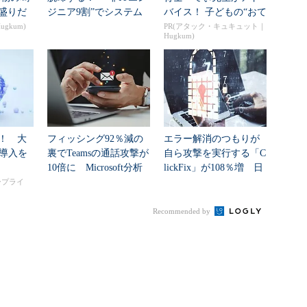
盛りだ
ジニア9割”でシステム
バイス！ 子どもの“おて
 ...
刷新に挑...
つだい”に、どん...
gkum)
PR(アタック・キュキュット｜
Hugkum)
！ 大
フィッシング92％減の
エラー解消のつもりが
I導入を
裏でTeamsの通話攻撃が
自ら攻撃を実行する「C
10倍に Microsoft分析
lickFix」が108％増 日
本の割...
タープライ
Recommended by