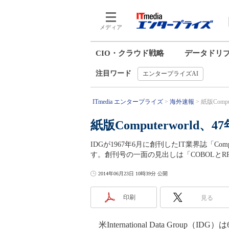
メディア
CIO・クラウド戦略
データドリ
注目ワード
エンタープライズAI
ITmedia エンタープライズ
海外速報
紙版Comp
紙版Computerworld
IDGが1967年6月に創刊したIT業界誌「Com
す。創刊号の一面の見出しは「COBOLと
2014年06月23日 10時39分 公開
印刷
見る
米International Data Group（IDG）