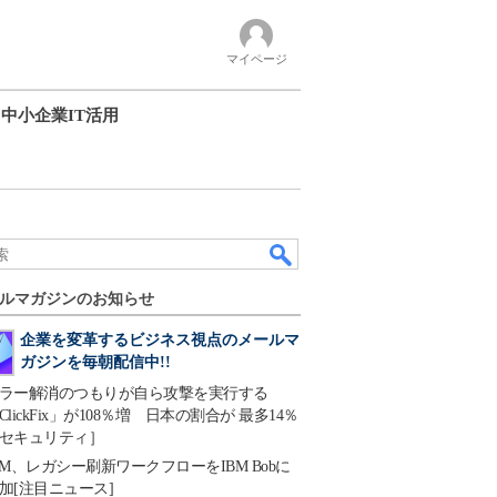
マイページ
中小企業IT活用
ルマガジンのお知らせ
企業を変革するビジネス視点のメールマ
ガジンを毎朝配信中!!
ラー解消のつもりが自ら攻撃を実行する
ClickFix」が108％増 日本の割合が 最多14％
セキュリティ］
BM、レガシー刷新ワークフローをIBM Bobに
加[注目ニュース]