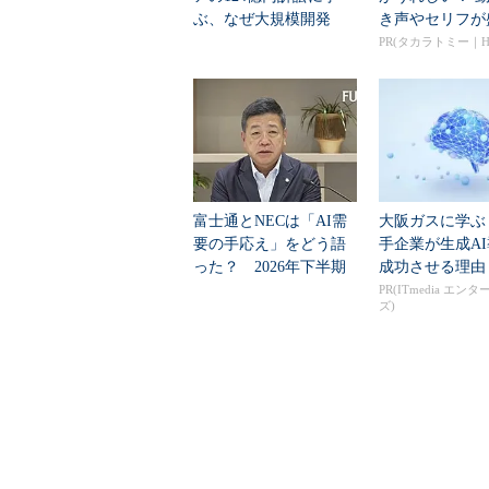
ぶ、なぜ大規模開発
き声やセリフが
は“燃える”のか
くさんの「アニア
PR(タカラトミー｜Hu
富士通とNECは「AI需
大阪ガスに学ぶ
要の手応え」をどう語
手企業が生成A
った？ 2026年下半期
成功させる理由
の見通しを考...
PR(ITmedia エン
ズ)