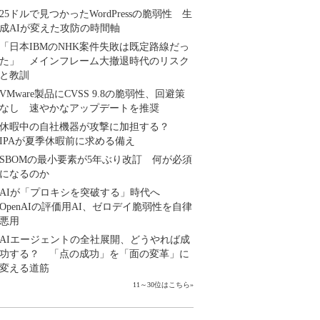
25ドルで見つかったWordPressの脆弱性 生
成AIが変えた攻防の時間軸
「日本IBMのNHK案件失敗は既定路線だっ
た」 メインフレーム大撤退時代のリスク
と教訓
VMware製品にCVSS 9.8の脆弱性、回避策
なし 速やかなアップデートを推奨
休暇中の自社機器が攻撃に加担する？
IPAが夏季休暇前に求める備え
SBOMの最小要素が5年ぶり改訂 何が必須
になるのか
AIが「プロキシを突破する」時代へ
OpenAIの評価用AI、ゼロデイ脆弱性を自律
悪用
AIエージェントの全社展開、どうやれば成
功する？ 「点の成功」を「面の変革」に
変える道筋
11～30位はこちら
»