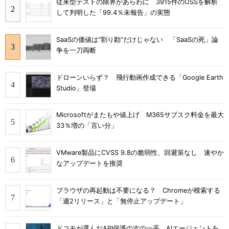
従来型テストの限界があらわに 3915件のOSSを解析
して判明した「99.4％未報告」の実態
SaaSの価値は“割り勘”だけじゃない 「SaaSの死」論
争を一刀両断
ドローンいらず？ 飛行動画作成できる「Google Earth
Studio」登場
Microsoftがまたもや値上げ M365サブスク料金を最大
33％増の「言い分」
VMware製品にCVSS 9.8の脆弱性、回避策なし 速やか
なアップデートを推奨
ブラウザの再起動は不要になる？ Chromeが模索する
「週2リリース」と「無停止アップデート」
ドコモが選んだAPI保護の次の一手 AIエージェントを