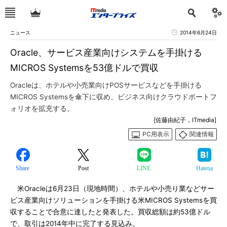
ニュース
2014年6月24日
Oracle、サービス産業向けシステムを手掛ける
MICROS Systemsを53億ドルで買収
Oracleは、ホテルや小売業向けPOSサービスなどを手掛ける
MICROS Systemsを傘下に収め、ビジネス向けクラウドポートフ
ォリオを拡充する。
[佐藤由紀子，ITmedia]
PC用表示
関連情報
Share
Post
LINE
Hatena
米Oracleは6月23日（現地時間）、ホテルや小売り業などサー
ビス産業向けソリューションを手掛ける米MICROS Systemsを買
収することで合意に達したと発表した。買収総額は約53億ドル
で、取引は2014年中に完了する見込み。