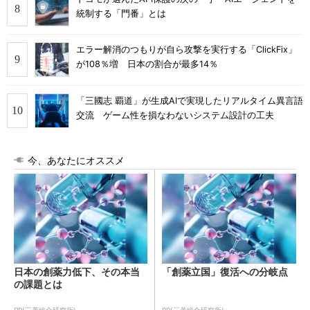
統制する「門番」とは
エラー解消のつもりが自ら攻撃を実行する「ClickFix」
が108％増 日本の割合が最多14％
「三國志 覇道」が生成AIで実現したリアルタイム異言語
交流 ゲーム性を損なわないシステム設計の工夫
今、あなたにオススメ
日本の創薬力低下、その本当
「創薬立国」復活への分岐点
の課題とは
PR(三菱総合研究所)
PR(三菱総合研究所)