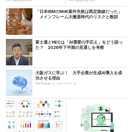
「日本IBMのNHK案件失敗は既定路線だった」
メインフレーム大撤退時代のリスクと教訓
富士通とNECは「AI需要の手応え」をどう語っ
た？ 2026年下半期の見通しを考察
大阪ガスに学ぶ！ 大手企業が生成AI導入を成
功させる理由
PR(ITmedia エンタープライズ)