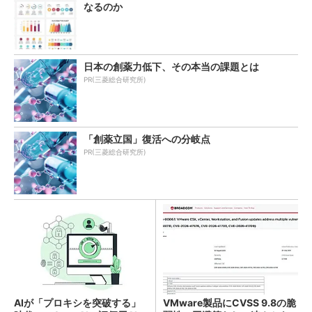
なるのか
日本の創薬力低下、その本当の課題とは
PR(三菱総合研究所)
「創薬立国」復活への分岐点
PR(三菱総合研究所)
AIが「プロキシを突破する」
VMware製品にCVSS 9.8の脆