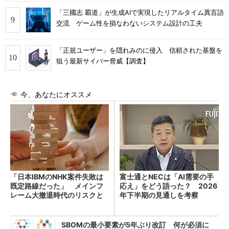
「三國志 覇道」が生成AIで実現したリアルタイム異言語
交流 ゲーム性を損なわないシステム設計の工夫
「正規ユーザー」を隠れみのに侵入 信頼された基盤を
狙う最新サイバー脅威【調査】
今、あなたにオススメ
「日本IBMのNHK案件失敗は
富士通とNECは「AI需要の手
既定路線だった」 メインフ
応え」をどう語った？ 2026
レーム大撤退時代のリスクと
年下半期の見通しを考察
教訓
SBOMの最小要素が5年ぶり改訂 何が必須に