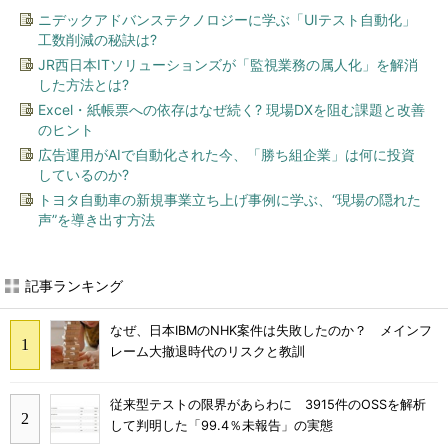
ニデックアドバンステクノロジーに学ぶ「UIテスト自動化」
工数削減の秘訣は?
JR西日本ITソリューションズが「監視業務の属人化」を解消
した方法とは?
Excel・紙帳票への依存はなぜ続く? 現場DXを阻む課題と改善
のヒント
広告運用がAIで自動化された今、「勝ち組企業」は何に投資
しているのか?
トヨタ自動車の新規事業立ち上げ事例に学ぶ、“現場の隠れた
声”を導き出す方法
記事ランキング
なぜ、日本IBMのNHK案件は失敗したのか？ メインフ
レーム大撤退時代のリスクと教訓
従来型テストの限界があらわに 3915件のOSSを解析
して判明した「99.4％未報告」の実態