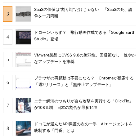
SaaSの価値は“割り勘”だけじゃない 「SaaSの死」論
争を一刀両断
ドローンいらず？ 飛行動画作成できる「Google Earth
Studio」登場
VMware製品にCVSS 9.8の脆弱性、回避策なし 速やか
なアップデートを推奨
ブラウザの再起動は不要になる？ Chromeが模索する
「週2リリース」と「無停止アップデート」
エラー解消のつもりが自ら攻撃を実行する「ClickFix」
が108％増 日本の割合が最多14％
ドコモが選んだAPI保護の次の一手 AIエージェントを
統制する「門番」とは