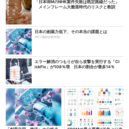
「日本IBMのNHK案件失敗は既定路線だった」
メインフレーム大撤退時代のリスクと教訓
日本の創薬力低下、その本当の課題とは
PR(三菱総合研究所)
エラー解消のつもりが自ら攻撃を実行する「Cl
ickFix」が108％増 日本の割合が最多14％