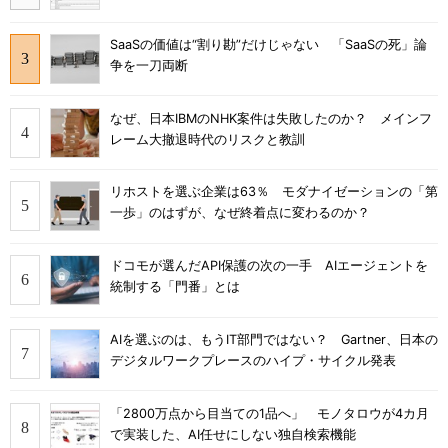
SaaSの価値は“割り勘”だけじゃない 「SaaSの死」論
争を一刀両断
なぜ、日本IBMのNHK案件は失敗したのか？ メインフ
レーム大撤退時代のリスクと教訓
リホストを選ぶ企業は63％ モダナイゼーションの「第
一歩」のはずが、なぜ終着点に変わるのか？
ドコモが選んだAPI保護の次の一手 AIエージェントを
統制する「門番」とは
AIを選ぶのは、もうIT部門ではない？ Gartner、日本の
デジタルワークプレースのハイプ・サイクル発表
「2800万点から目当ての1品へ」 モノタロウが4カ月
で実装した、AI任せにしない独自検索機能