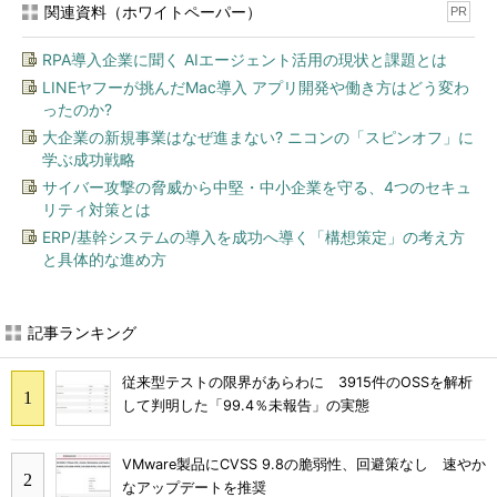
関連資料（ホワイトペーパー）
PR
RPA導入企業に聞く AIエージェント活用の現状と課題とは
LINEヤフーが挑んだMac導入 アプリ開発や働き方はどう変わ
ったのか?
大企業の新規事業はなぜ進まない? ニコンの「スピンオフ」に
学ぶ成功戦略
サイバー攻撃の脅威から中堅・中小企業を守る、4つのセキュ
リティ対策とは
ERP/基幹システムの導入を成功へ導く「構想策定」の考え方
と具体的な進め方
記事ランキング
従来型テストの限界があらわに 3915件のOSSを解析
して判明した「99.4％未報告」の実態
VMware製品にCVSS 9.8の脆弱性、回避策なし 速やか
なアップデートを推奨