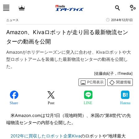
ニュース
2014年12月1日
Amazon、Kivaロボットが走り回る最新物流セン
ターの動画を公開
Amazonがホリデーシーズンに突入に合わせ、Kivaロボットや大
型ロボットアームを装備した最新物流センターの動画を公開し
た。
[佐藤由紀子，ITmedia]
PC用表示
関連情報
Share
Post
LINE
Hatena
米Amazon.comは12月1日（現地時間）、米国の“第8世代”の先
端物流センターの内部を公開した。
2012年に買収したロボット企業Kiva
のロボットや“地球最大