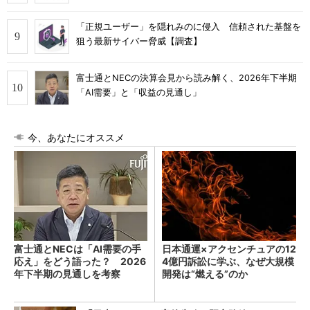
「正規ユーザー」を隠れみのに侵入 信頼された基盤を
狙う最新サイバー脅威【調査】
富士通とNECの決算会見から読み解く、2026年下半期
「AI需要」と「収益の見通し」
今、あなたにオススメ
富士通とNECは「AI需要の手
日本通運×アクセンチュアの12
応え」をどう語った？ 2026
4億円訴訟に学ぶ、なぜ大規模
年下半期の見通しを考察
開発は“燃える”のか