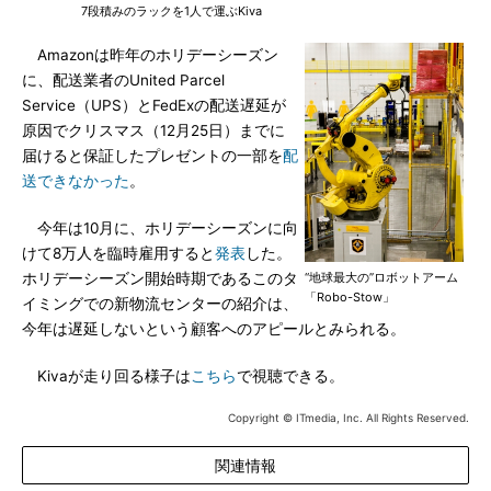
7段積みのラックを1人で運ぶKiva
Amazonは昨年のホリデーシーズン
に、配送業者のUnited Parcel
Service（UPS）とFedExの配送遅延が
原因でクリスマス（12月25日）までに
届けると保証したプレゼントの一部を
配
送できなかった
。
今年は10月に、ホリデーシーズンに向
けて8万人を臨時雇用すると
発表
した。
ホリデーシーズン開始時期であるこのタ
“地球最大の”ロボットアーム
「Robo-Stow」
イミングでの新物流センターの紹介は、
今年は遅延しないという顧客へのアピールとみられる。
Kivaが走り回る様子は
こちら
で視聴できる。
Copyright © ITmedia, Inc. All Rights Reserved.
関連情報