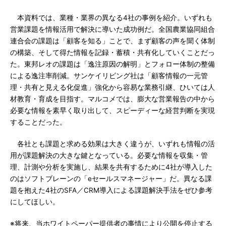
本資料では、業種・業界の異なる4社の事例を紹介。いずれも
営業課題を情報活用で解決に導いた成功例だ。全国農業協同組合
連合会の課題は「顧客を知る」ことで、まず顧客の声を聞く体制
の構築、そして得た情報を記録・蓄積・共有化していくことだっ
た。東邦レオの課題は「逸注原因の解明」とフォロー体制の整備
による逸注率削減。サンケイリビング社は「顧客情報の一元管
理・共有と見える化促進」強化から容易な業務引継、ひいては人
材教育・育成を目指す。マルコメでは、膨大な営業報告の中から
必要な情報を素早く取り出して、スピーディーな経営判断を実現
することだった。
各社とも課題と求める効果は大きく違うが、いずれも情報の活
用が課題解決の大きな鍵となっている。必要な情報を収集・管
理、計測や分析を実施し、結果を共有するために4社が導入した
のはソフトブレーンの「eセールスマネージャー」だ。異なる課
題を抱えた4社のSFA／CRM導入による課題解決手法をぜひ参考
にしてほしい。
※将来、当ホワイトペーパー提供者の事情により公開を停止する