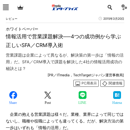
レビュー
2015年3月20日
ホワイトペーパー
情報活用で営業課題解決──4つの成功例から学ぶ
正しいSFA／CRM導入術
営業課題は企業によって異なるが、解決策の第一歩は「情報の活
用」だ。SFA／CRM導入で課題を解決した4社の情報活用成功の
秘訣とは？
[PR／ITmedia，TechTargetジャパン運営事務局]
PC用表示
関連情報
Share
Post
LINE
Hatena
企業の抱える営業課題は様々だ。業種、業界によって同じでは
ないし、職種や役職によっても違ってくる。だが、解決方法の第
一歩はいずれも「情報の活用」だ。