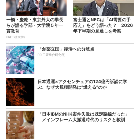
一橋・慶應・東京外大の学長
富士通とNECは「AI需要の手
らが語る学部・大学院５年一
応え」をどう語った？ 2026
貫教育
年下半期の見通しを考察
PR(一橋大学)
「創薬立国」復活への分岐点
PR(三菱総合研究所)
日本通運×アクセンチュアの124億円訴訟に学
ぶ、なぜ大規模開発は“燃える”のか
「日本IBMのNHK案件失敗は既定路線だった」
メインフレーム大撤退時代のリスクと教訓