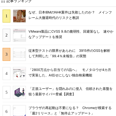
記事ランキング
なぜ、日本IBMのNHK案件は失敗したのか？ メインフ
レーム大撤退時代のリスクと教訓
VMware製品にCVSS 9.8の脆弱性、回避策なし 速やか
なアップデートを推奨
従来型テストの限界があらわに 3915件のOSSを解析
して判明した「99.4％未報告」の実態
「2800万点から目当ての1品へ」 モノタロウが4カ月
で実装した、AI任せにしない独自検索機能
「正規ユーザー」を隠れみのに侵入 信頼された基盤を
狙う最新サイバー脅威【調査】
ブラウザの再起動は不要になる？ Chromeが模索する
「週2リリース」と「無停止アップデート」