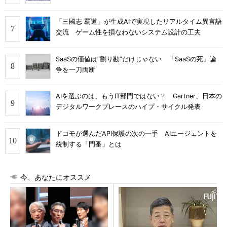
「三國志 覇道」が生成AIで実現したリアルタイム異言語
交流 ゲーム性を損なわないシステム設計の工夫
SaaSの価値は“割り勘”だけじゃない 「SaaSの死」論
争を一刀両断
AIを選ぶのは、もうIT部門ではない？ Gartner、日本の
デジタルワークプレースのハイプ・サイクル発表
ドコモが選んだAPI保護の次の一手 AIエージェントを
統制する「門番」とは
今、あなたにオススメ