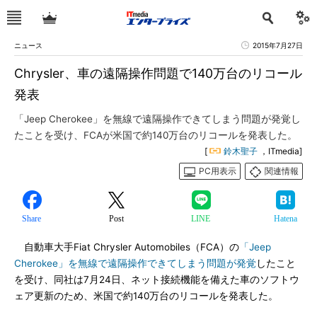
ニュース
2015年7月27日
Chrysler、車の遠隔操作問題で140万台のリコール
発表
「Jeep Cherokee」を無線で遠隔操作できてしまう問題が発覚し
たことを受け、FCAが米国で約140万台のリコールを発表した。
[
鈴木聖子
，ITmedia]
PC用表示
関連情報
Share
Post
LINE
Hatena
自動車大手Fiat Chrysler Automobiles（FCA）の
「Jeep
Cherokee」を無線で遠隔操作できてしまう問題が発覚
したこと
を受け、同社は7月24日、ネット接続機能を備えた車のソフトウ
ェア更新のため、米国で約140万台のリコールを発表した。