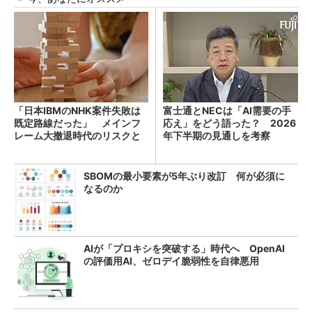
「日本IBMのNHK案件失敗は
富士通とNECは「AI需要の手
既定路線だった」 メインフ
応え」をどう語った？ 2026
レーム大撤退時代のリスクと
年下半期の見通しを考察
教訓
SBOMの最小要素が5年ぶり改訂 何が必須に
なるのか
AIが「プロキシを突破する」時代へ OpenAI
の評価用AI、ゼロデイ脆弱性を自律悪用