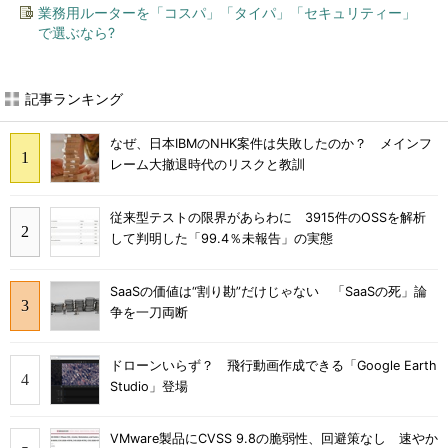
業務用ルーターを「コスパ」「タイパ」「セキュリティー」
で選ぶなら?
記事ランキング
なぜ、日本IBMのNHK案件は失敗したのか？ メインフ
レーム大撤退時代のリスクと教訓
従来型テストの限界があらわに 3915件のOSSを解析
して判明した「99.4％未報告」の実態
SaaSの価値は“割り勘”だけじゃない 「SaaSの死」論
争を一刀両断
ドローンいらず？ 飛行動画作成できる「Google Earth
Studio」登場
VMware製品にCVSS 9.8の脆弱性、回避策なし 速やか