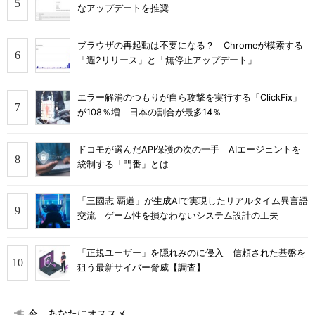
なアップデートを推奨
ブラウザの再起動は不要になる？ Chromeが模索する
「週2リリース」と「無停止アップデート」
エラー解消のつもりが自ら攻撃を実行する「ClickFix」
が108％増 日本の割合が最多14％
ドコモが選んだAPI保護の次の一手 AIエージェントを
統制する「門番」とは
「三國志 覇道」が生成AIで実現したリアルタイム異言語
交流 ゲーム性を損なわないシステム設計の工夫
「正規ユーザー」を隠れみのに侵入 信頼された基盤を
狙う最新サイバー脅威【調査】
今、あなたにオススメ