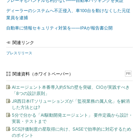
ブレーキもハンドルも利かない――自動車ハッキングを実証
ディーラーのシステムへ不正侵入、車100台を動けなくした元従
業員を逮捕
自動車に情報セキュリティ対策を――IPAが報告書公開
関連リンク
プレスリリース
関連資料（ホワイトペーパー）
PR
AIエージェント本番導入約5%の壁を突破、CIOが実践すべき
「8つの設計原則」
JR西日本ITソリューションズが「監視業務の属人化」を解消
した方法とは?
5分で分かる「AI駆動開発エージェント」 要件定義から設計・
実装・テストまで
SCS評価制度の星取得に向け、SASEで効率的に対応するため
のポイント