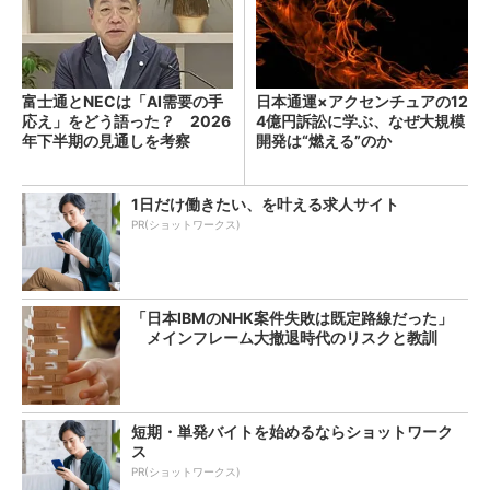
富士通とNECは「AI需要の手
日本通運×アクセンチュアの12
応え」をどう語った？ 2026
4億円訴訟に学ぶ、なぜ大規模
年下半期の見通しを考察
開発は“燃える”のか
1日だけ働きたい、を叶える求人サイト
PR(ショットワークス)
「日本IBMのNHK案件失敗は既定路線だった」
メインフレーム大撤退時代のリスクと教訓
短期・単発バイトを始めるならショットワーク
ス
PR(ショットワークス)