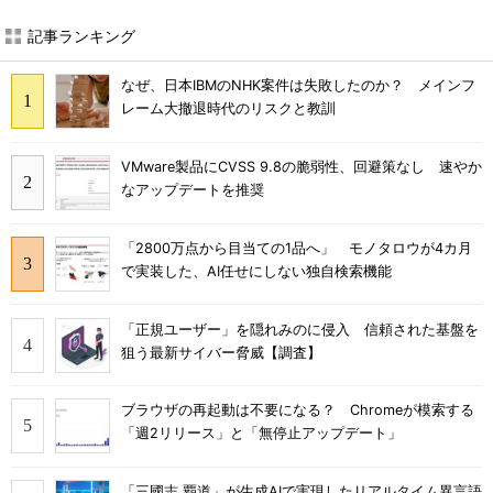
記事ランキング
なぜ、日本IBMのNHK案件は失敗したのか？ メインフ
レーム大撤退時代のリスクと教訓
VMware製品にCVSS 9.8の脆弱性、回避策なし 速やか
なアップデートを推奨
「2800万点から目当ての1品へ」 モノタロウが4カ月
で実装した、AI任せにしない独自検索機能
「正規ユーザー」を隠れみのに侵入 信頼された基盤を
狙う最新サイバー脅威【調査】
ブラウザの再起動は不要になる？ Chromeが模索する
「週2リリース」と「無停止アップデート」
「三國志 覇道」が生成AIで実現したリアルタイム異言語