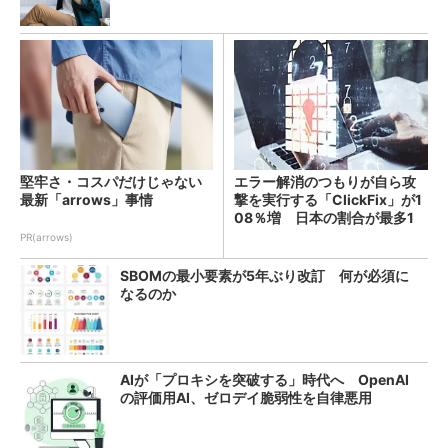
堅牢さ・コスパだけじゃない
エラー解消のつもりが自ら攻
最新「arrows」事情
撃を実行する「ClickFix」が1
08％増 日本の割合が最多1
4％
PR(arrows)
SBOMの最小要素が5年ぶり改訂 何が必須に
なるのか
AIが「プロキシを突破する」時代へ OpenAI
の評価用AI、ゼロデイ脆弱性を自律悪用