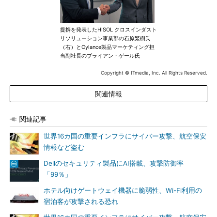
提携を発表したHISOL クロスインダスト
リソリューション事業部の石原繁樹氏
（右）とCylance製品マーケティング担
当副社長のブライアン・ゲール氏
Copyright © ITmedia, Inc. All Rights Reserved.
関連情報
関連記事
世界16カ国の重要インフラにサイバー攻撃、航空保安
情報など盗む
Dellのセキュリティ製品にAI搭載、攻撃防御率
「99％」
ホテル向けゲートウェイ機器に脆弱性、Wi-Fi利用の
宿泊客が攻撃される恐れ