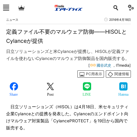
ニュース
2016年4月18日
定義ファイル不要のマルウェア防御――HISOLと
Cylanceが提供
日立ソリューションズと米Cylanceが提携し、HISOLが定義ファ
イルを使わないCylanceのマルウェア防御製品を国内販売する。
[
國谷武史
，ITmedia]
PC用表示
関連情報
Share
Post
LINE
Hatena
日立ソリューションズ（HISOL）は4月18日、米セキュリティ
企業Cylanceとの提携を発表した。Cylanceのエンドポイント向
けマルウェア対策製品「CylancePROTECT」を19日から国内で
販売する。