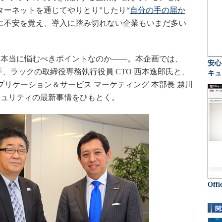
ターネットを通じてやりとり”したり“
自分の手の届か
に不安を覚え、導入に踏み切れない企業もいまだ多い
は本当に悩むべきポイントなのか――。本企画では、
安心
ィ大手、ラックの取締役専務執行役員 CTO 西本逸郎氏と、
キュ
プリケーション＆サービス マーケティング 本部長 越川
キュリティの最新事情をひもとく。
Offi
関