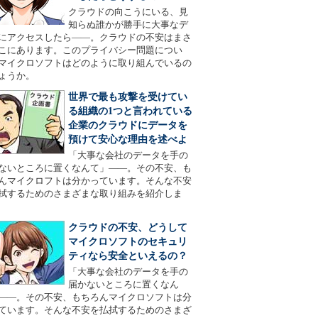
クラウドの向こうにいる、見
知らぬ誰かが勝手に大事なデ
にアクセスしたら――。クラウドの不安はまさ
こにあります。このプライバシー問題につい
マイクロソフトはどのように取り組んでいるの
ょうか。
世界で最も攻撃を受けてい
る組織の1つと言われている
企業のクラウドにデータを
預けて安心な理由を述べよ
「大事な会社のデータを手の
ないところに置くなんて」――。その不安、も
んマイクロフトは分かっています。そんな不安
拭するためのさまざまな取り組みを紹介しま
クラウドの不安、どうして
マイクロソフトのセキュリ
ティなら安全といえるの？
「大事な会社のデータを手の
届かないところに置くなん
――。その不安、もちろんマイクロソフトは分
ています。そんな不安を払拭するためのさまざ