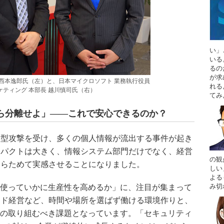
い」
いる
るの
が求
 西本逸郎氏（左）と、日本マイクロソフト 業務執行役員
れる
ケティング 本部長 越川慎司氏（右）
てみ
ら分離せよ」――これで安心できるのか？
的型攻撃を受け、多くの個人情報が流出する事件が起き
ンパクトは大きく、情報システム部門だけでなく、経営
の観
あらためて実感させることになりました。
しい
よる
み切
を使っていかに生産性を高めるか」に、注目が集まって
ード経営など、時間や場所を選ばず働ける環境作りと、
業の取り組むべき課題となっています。「セキュリティ