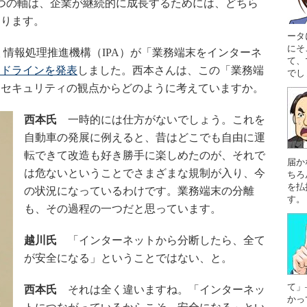
つの軸は、企業が継続的に成長するためには、どちら
あります。
ータ
にそ
情報処理推進機構（IPA）が「業務端末をインターネ
て、
イドラインを発表
しました。西本さんは、この「業務端
でし
、セキュリティの観点からどのように考えていますか。
西本氏
一時的には仕方がないでしょう。これを
自動車の発展に例えると、昔はどこでも自由に運
転できて改造も好き勝手に楽しめたのが、それで
届か
は危ないということでさまざまな規制が入り、今
ちろ
を払
の状況になっているわけです。業務端末の分離
す。
も、その過程の一つだと思っています。
越川氏
「インターネットから分断したら、全て
が安全になる」ということではない、と。
て」
西本氏
それは全く違いますね。「インターネッ
かっ