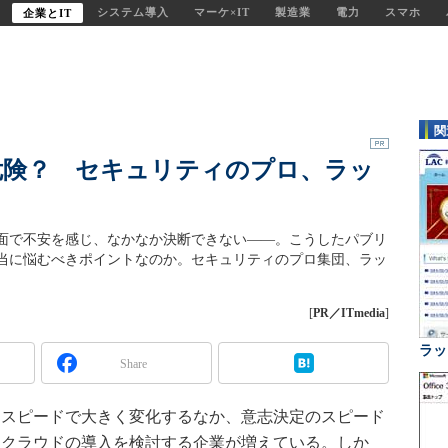
システム導入
マーケ×IT
製造業
電力
スマホ
企業とIT
関
危険？ セキュリティのプロ、ラッ
面で不安を感じ、なかなか決断できない――。こうしたパブリ
当に悩むべきポイントなのか。セキュリティのプロ集団、ラッ
[
PR／ITmedia
]
ラッ
Share
スピードで大きく変化するなか、意志決定のスピード
、クラウドの導入を検討する企業が増えている。しか