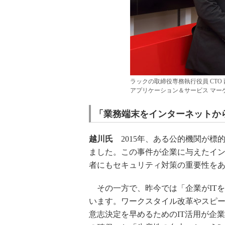
ラックの取締役専務執行役員 CTO
アプリケーション＆サービス マー
「業務端末をインターネットか
越川氏
2015年、ある公的機関が標
ました。この事件が企業に与えたイ
者にもセキュリティ対策の重要性を
その一方で、昨今では「企業がIT
います。ワークスタイル改革やスピ
意志決定を早めるためのIT活用が企