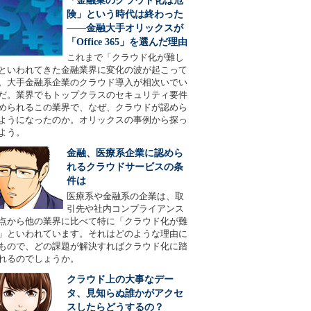
「金融業のクラウド化は危
険」という時代は終わった
――金融大手オリックスが
「Office 365」を選んだ理由
これまで「クラウド化が難し
といわれてきた金融業界に変化の波が起こって
。大手金融系企業のクラウド導入が相次いでい
だ。業界でもトップクラスのセキュリティ要件
められるこの業界で、なぜ、クラウドが認めら
ようになったのか。オリックスの事例から探っ
よう。
金融、医療系企業に認めら
れるクラウドサービスの条
件は
医療系や金融系の企業は、取
引先や社内コンプライアンス
点から他の業界に比べて特に「クラウド化が難
」といわれています。それはどのような理由に
もので、どの課題が解決すればクラウド化に踏
れるのでしょうか。
クラウド上の大事なデー
タ、見知らぬ誰かがアクセ
スしたらどうするの？