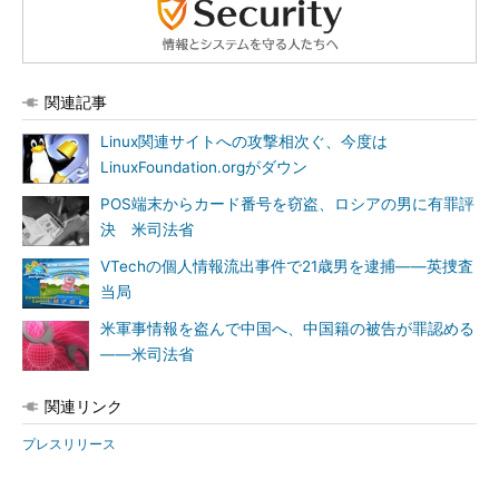
関連記事
Linux関連サイトへの攻撃相次ぐ、今度は
LinuxFoundation.orgがダウン
POS端末からカード番号を窃盗、ロシアの男に有罪評
決 米司法省
VTechの個人情報流出事件で21歳男を逮捕――英捜査
当局
米軍事情報を盗んで中国へ、中国籍の被告が罪認める
――米司法省
関連リンク
プレスリリース