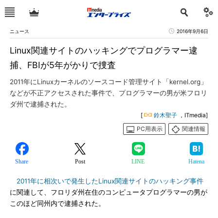
ニュース
2016年9月6日
Linux関連サイトのハッキングでプログラマー逮
捕、FBIが5年がかりで捜査
2011年にLinuxカーネルのソースコード管理サイト「kernel.org」
などが不正アクセスされた事件で、プログラマーの男が米フロリ
ダ州で逮捕された。
[
鈴木聖子
，ITmedia]
PC用表示
関連情報
Share
Post
LINE
Hatena
2011年に相次いで発生したLinux関連サイトのハッキング事件
に関連して、フロリダ州在住のコンピュータプログラマーの男が
このほど同州内で逮捕された。