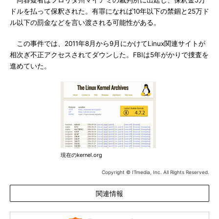
同容疑者はフロリダ州マイアミの裁判所に出廷し、保釈金5万
ドルを払って保釈された。有罪になれば10年以下の禁錮と25万ド
ル以下の罰金などを言い渡される可能性がある。
この事件では、2011年8月から9月にかけてLinux関連サイトが
相次ぎ不正アクセスされてダウンした。FBIは5年がかりで捜査を
進めていた。
現在のkernel.org
Copyright © ITmedia, Inc. All Rights Reserved.
関連情報