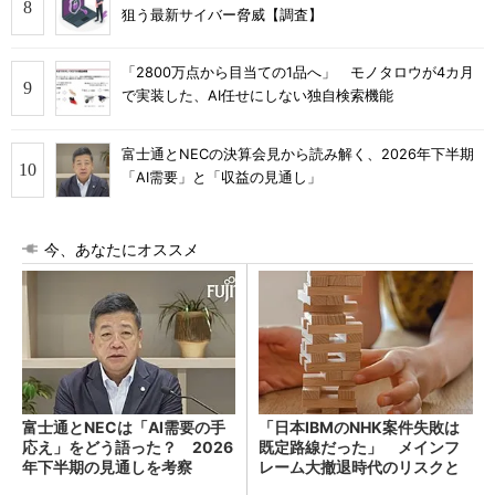
狙う最新サイバー脅威【調査】
「2800万点から目当ての1品へ」 モノタロウが4カ月
で実装した、AI任せにしない独自検索機能
富士通とNECの決算会見から読み解く、2026年下半期
「AI需要」と「収益の見通し」
今、あなたにオススメ
富士通とNECは「AI需要の手
「日本IBMのNHK案件失敗は
応え」をどう語った？ 2026
既定路線だった」 メインフ
年下半期の見通しを考察
レーム大撤退時代のリスクと
教訓