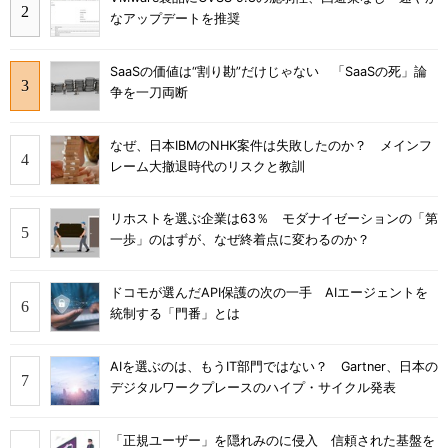
なアップデートを推奨
SaaSの価値は“割り勘”だけじゃない 「SaaSの死」論
争を一刀両断
なぜ、日本IBMのNHK案件は失敗したのか？ メインフ
レーム大撤退時代のリスクと教訓
リホストを選ぶ企業は63％ モダナイゼーションの「第
一歩」のはずが、なぜ終着点に変わるのか？
ドコモが選んだAPI保護の次の一手 AIエージェントを
統制する「門番」とは
AIを選ぶのは、もうIT部門ではない？ Gartner、日本の
デジタルワークプレースのハイプ・サイクル発表
「正規ユーザー」を隠れみのに侵入 信頼された基盤を