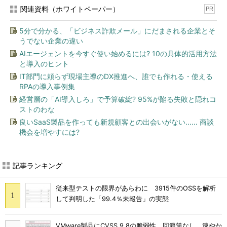
関連資料（ホワイトペーパー）
PR
5分で分かる、「ビジネス詐欺メール」にだまされる企業とそ
うでない企業の違い
AIエージェントを今すぐ使い始めるには? 10の具体的活用方法
と導入のヒント
IT部門に頼らず現場主導のDX推進へ、誰でも作れる・使える
RPAの導入事例集
経営層の「AI導入しろ」で予算破綻? 95%が陥る失敗と隠れコ
ストのわな
良いSaaS製品を作っても新規顧客との出会いがない...... 商談
機会を増やすには?
記事ランキング
従来型テストの限界があらわに 3915件のOSSを解析
して判明した「99.4％未報告」の実態
VMware製品にCVSS 9.8の脆弱性、回避策なし 速やか