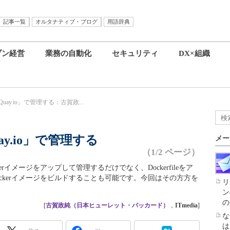
記事一覧
オルタナティブ・ブログ
用語辞典
ブン経営
業務の自動化
セキュリティ
DX×組織
を「Quay.io」で管理する：古賀政...
Quay.io」で管理する
メー
（1/2 ページ）
イメージをアップして管理するだけでなく、Dockerfileをア
ckerイメージをビルドすることも可能です。今回はその方方を
リ
ン
の
[
古賀政純（日本ヒューレット・パッカード）
，
ITmedia
]
な
は