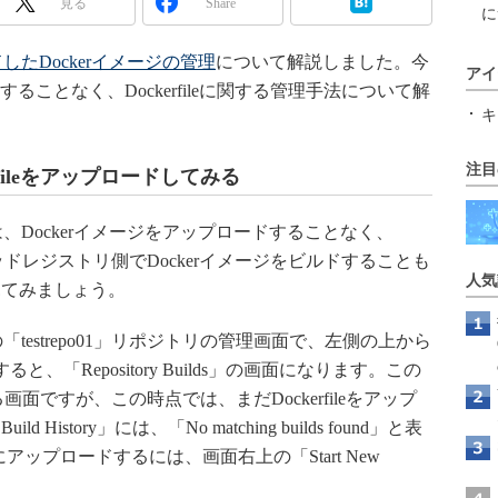
見る
Share
に
ドしたDockerイメージの管理
について解説しました。今
アイ
することなく、Dockerfileに関する管理手法について解
キ
注目
fileをアップロードしてみる
は、Dockerイメージをアップロードすることなく、
ステッドレジストリ側でDockerイメージをビルドすることも
人気
見てみましょう。
「testrepo01」リポジトリの管理画面で、左側の上から
「Repository Builds」の画面になります。この
する画面ですが、この時点では、まだDockerfileをアップ
story」には、「No matching builds found」と表
.ioにアップロードするには、画面右上の「Start New