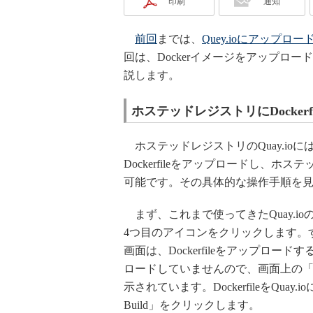
印刷
通知
前回
までは、
Quey.ioにアップロー
回は、Dockerイメージをアップロード
説します。
ホステッドレジストリにDocker
ホステッドレジストリのQuay.ioに
Dockerfileをアップロードし、ホ
可能です。その具体的な操作手順を
まず、これまで使ってきたQuay.ioの
4つ目のアイコンをクリックします。すると、
画面は、Dockerfileをアップロード
ロードしていませんので、画面上の「Build Hi
示されています。DockerfileをQuay
Build」をクリックします。