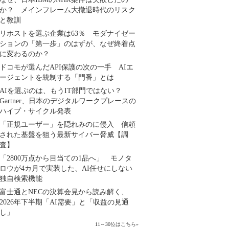
か？ メインフレーム大撤退時代のリスク
と教訓
リホストを選ぶ企業は63％ モダナイゼー
ションの「第一歩」のはずが、なぜ終着点
に変わるのか？
ドコモが選んだAPI保護の次の一手 AIエ
ージェントを統制する「門番」とは
AIを選ぶのは、もうIT部門ではない？
Gartner、日本のデジタルワークプレースの
ハイプ・サイクル発表
「正規ユーザー」を隠れみのに侵入 信頼
された基盤を狙う最新サイバー脅威【調
査】
「2800万点から目当ての1品へ」 モノタ
ロウが4カ月で実装した、AI任せにしない
独自検索機能
富士通とNECの決算会見から読み解く、
2026年下半期「AI需要」と「収益の見通
し」
11～30位はこちら
»