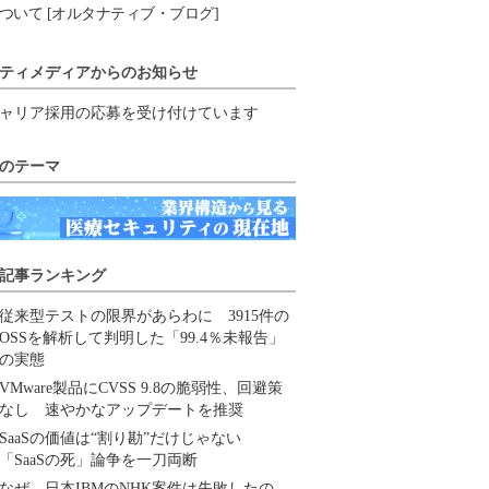
ついて [オルタナティブ・ブログ]
ティメディアからのお知らせ
ャリア採用の応募を受け付けています
のテーマ
記事ランキング
従来型テストの限界があらわに 3915件の
OSSを解析して判明した「99.4％未報告」
の実態
VMware製品にCVSS 9.8の脆弱性、回避策
なし 速やかなアップデートを推奨
SaaSの価値は“割り勘”だけじゃない
「SaaSの死」論争を一刀両断
なぜ、日本IBMのNHK案件は失敗したの