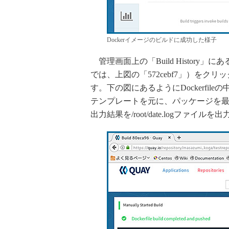
Dockerイメージのビルドに成功した様子
管理画面上の「Build History
では、上図の「572cebf7」）をクリッ
す。下の図にあるようにDockerfileの中
テンプレートを元に、パッケージを最新
出力結果を/root/date.logフ