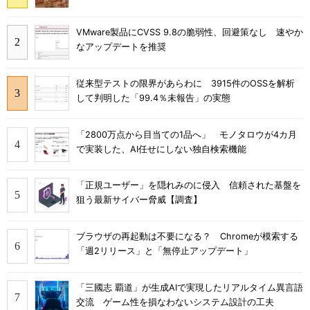
VMware製品にCVSS 9.8の脆弱性、回避策なし 速やか
なアップデートを推奨
従来型テストの限界があらわに 3915件のOSSを解析
して判明した「99.4％未報告」の実態
「2800万点から目当ての1品へ」 モノタロウが4カ月
で実装した、AI任せにしない独自検索機能
「正規ユーザー」を隠れみのに侵入 信頼された基盤を
狙う最新サイバー脅威【調査】
ブラウザの再起動は不要になる？ Chromeが模索する
「週2リリース」と「無停止アップデート」
「三國志 覇道」が生成AIで実現したリアルタイム異言語
交流 ゲーム性を損なわないシステム設計の工夫