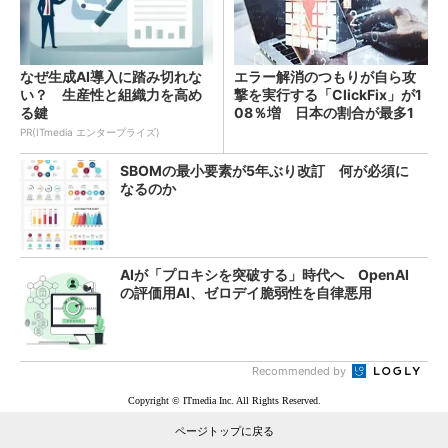
なぜ生成AI導入に踏み切れな
エラー解消のつもりが自ら攻
い？ 生産性と組織力を高め
撃を実行する「ClickFix」が1
る鍵
08％増 日本の割合が最多1
4％
PR(ITmedia エンタープライズ)
SBOMの最小要素が5年ぶり改訂 何が必須に
なるのか
AIが「プロキシを突破する」時代へ OpenAI
の評価用AI、ゼロデイ脆弱性を自律悪用
Recommended by
Copyright © ITmedia Inc. All Rights Reserved.
ページトップに戻る