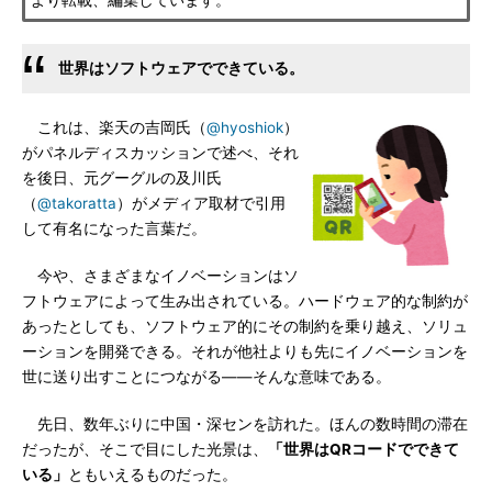
より転載、編集しています。
世界はソフトウェアでできている。
これは、楽天の吉岡氏（
@hyoshiok
）
がパネルディスカッションで述べ、それ
を後日、元グーグルの及川氏
（
@takoratta
）がメディア取材で引用
して有名になった言葉だ。
今や、さまざまなイノベーションはソ
フトウェアによって生み出されている。ハードウェア的な制約が
あったとしても、ソフトウェア的にその制約を乗り越え、ソリュ
ーションを開発できる。それが他社よりも先にイノベーションを
世に送り出すことにつながる――そんな意味である。
先日、数年ぶりに中国・深センを訪れた。ほんの数時間の滞在
だったが、そこで目にした光景は、
「世界はQRコードでできて
いる」
ともいえるものだった。