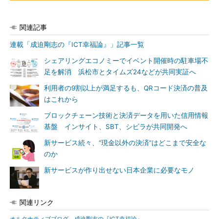
関連記事
連載「成迫剛志の『ICT幸福論』」記事一覧
シェアリングエコノミーでイベント開催時の駐車場不
足を解消 浜松市とタイムズ24などが共同実証へ
利用者の9割以上が満足するも、QRコード決済の普及
はこれから
ブロックチェーン技術と決済データを用いた信用情報
基盤 インサイト、SBT、シビラが共同開発へ
新サービス続々、“現金以外の決済”はどこまで安全な
のか
新サービスが作り出せない日本企業に必要なモノ
関連リンク
オルタナティブブログ 成迫剛志の『ICT幸福論』