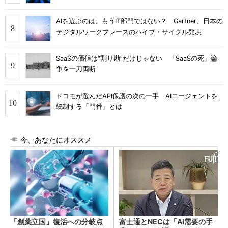
AIを選ぶのは、もうIT部門ではない？ Gartner、日本の
デジタルワークプレースのハイプ・サイクル発表
SaaSの価値は“割り勘”だけじゃない 「SaaSの死」論
争を一刀両断
ドコモが選んだAPI保護の次の一手 AIエージェントを
統制する「門番」とは
今、あなたにオススメ
「創薬立国」復活への分岐点
富士通とNECは「AI需要の手