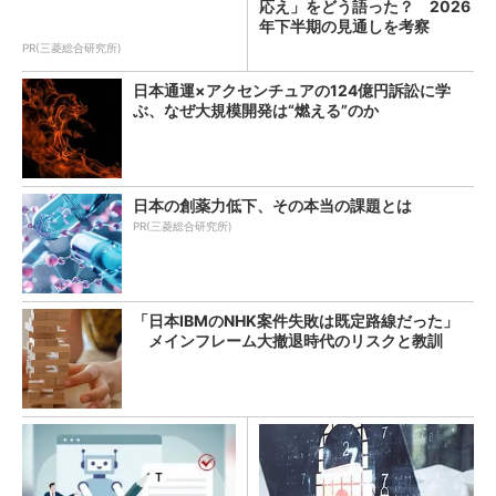
応え」をどう語った？ 2026
年下半期の見通しを考察
PR(三菱総合研究所)
日本通運×アクセンチュアの124億円訴訟に学
ぶ、なぜ大規模開発は“燃える”のか
日本の創薬力低下、その本当の課題とは
PR(三菱総合研究所)
「日本IBMのNHK案件失敗は既定路線だった」
メインフレーム大撤退時代のリスクと教訓