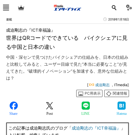
連載
2018年1月18日
成迫剛志の『ICT幸福論』
世界はQRコードでできている バイクシェアに見
る中国と日本の違い
中国・深センで見つけたバイクシェアの仕組みを、日本の仕組み
と比較してみると、ユーザー目線で見た“本当に必要なこと”が見
えてきた。“破壊的イノベーション”を加速する、意外な仕組みと
は？
[
成迫剛志
，ITmedia]
PC用表示
関連情報
Share
Post
LINE
Hatena
この記事は成迫剛志氏のブログ「
成迫剛志の『ICT幸福論』
」