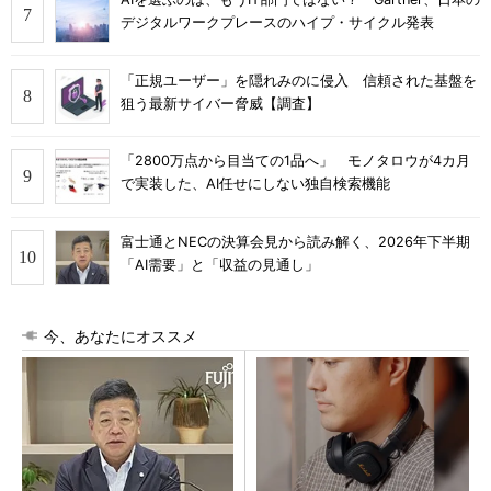
デジタルワークプレースのハイプ・サイクル発表
「正規ユーザー」を隠れみのに侵入 信頼された基盤を
狙う最新サイバー脅威【調査】
「2800万点から目当ての1品へ」 モノタロウが4カ月
で実装した、AI任せにしない独自検索機能
富士通とNECの決算会見から読み解く、2026年下半期
「AI需要」と「収益の見通し」
今、あなたにオススメ