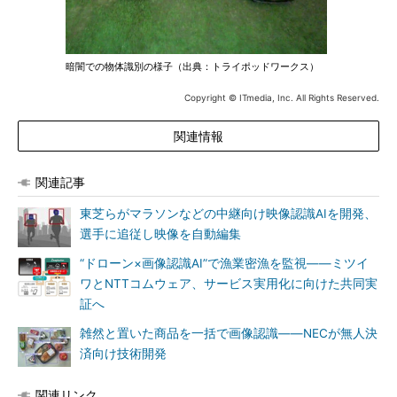
暗闇での物体識別の様子（出典：トライポッドワークス）
Copyright © ITmedia, Inc. All Rights Reserved.
関連情報
関連記事
東芝らがマラソンなどの中継向け映像認識AIを開発、
選手に追従し映像を自動編集
“ドローン×画像認識AI”で漁業密漁を監視――ミツイ
ワとNTTコムウェア、サービス実用化に向けた共同実
証へ
雑然と置いた商品を一括で画像認識――NECが無人決
済向け技術開発
関連リンク