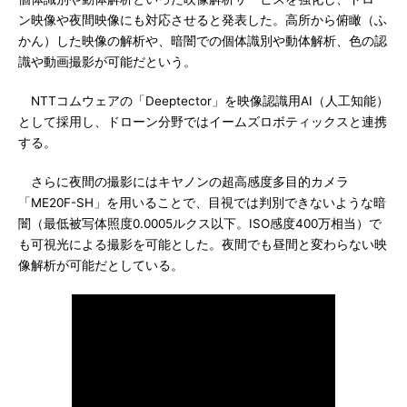
ン映像や夜間映像にも対応させると発表した。高所から俯瞰（ふ
かん）した映像の解析や、暗闇での個体識別や動体解析、色の認
識や動画撮影が可能だという。
NTTコムウェアの「Deeptector」を映像認識用AI（人工知能）
として採用し、ドローン分野ではイームズロボティックスと連携
する。
さらに夜間の撮影にはキヤノンの超高感度多目的カメラ
「ME20F-SH」を用いることで、目視では判別できないような暗
闇（最低被写体照度0.0005ルクス以下。ISO感度400万相当）で
も可視光による撮影を可能とした。夜間でも昼間と変わらない映
像解析が可能だとしている。