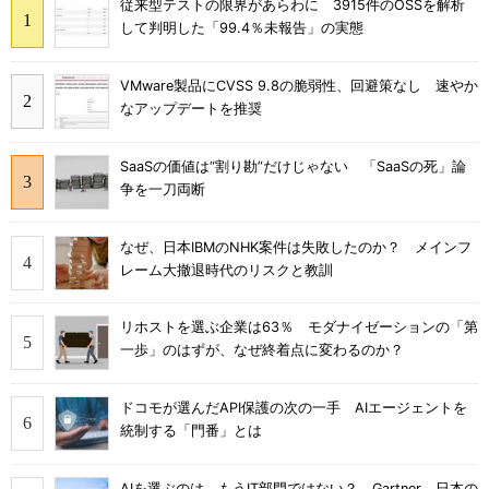
従来型テストの限界があらわに 3915件のOSSを解析
して判明した「99.4％未報告」の実態
VMware製品にCVSS 9.8の脆弱性、回避策なし 速やか
なアップデートを推奨
SaaSの価値は“割り勘”だけじゃない 「SaaSの死」論
争を一刀両断
なぜ、日本IBMのNHK案件は失敗したのか？ メインフ
レーム大撤退時代のリスクと教訓
リホストを選ぶ企業は63％ モダナイゼーションの「第
一歩」のはずが、なぜ終着点に変わるのか？
ドコモが選んだAPI保護の次の一手 AIエージェントを
統制する「門番」とは
AIを選ぶのは、もうIT部門ではない？ Gartner、日本の