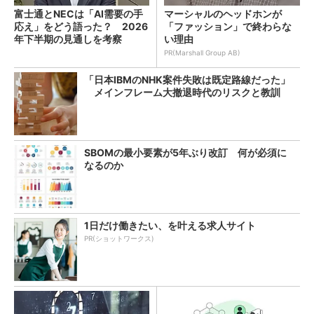
富士通とNECは「AI需要の手
マーシャルのヘッドホンが
応え」をどう語った？ 2026
「ファッション」で終わらな
年下半期の見通しを考察
い理由
PR(Marshall Group AB)
「日本IBMのNHK案件失敗は既定路線だった」
メインフレーム大撤退時代のリスクと教訓
SBOMの最小要素が5年ぶり改訂 何が必須に
なるのか
1日だけ働きたい、を叶える求人サイト
PR(ショットワークス)