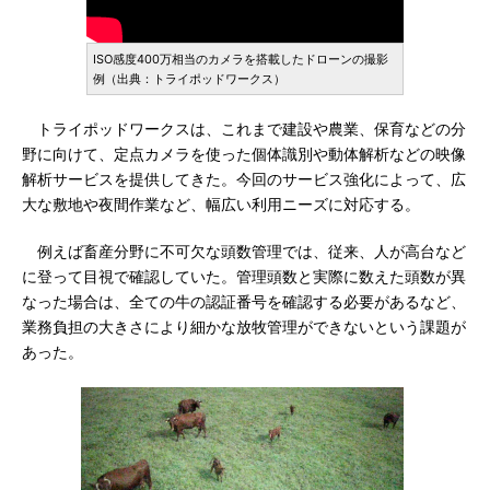
ISO感度400万相当のカメラを搭載したドローンの撮影
例（出典：トライポッドワークス）
トライポッドワークスは、これまで建設や農業、保育などの分
野に向けて、定点カメラを使った個体識別や動体解析などの映像
解析サービスを提供してきた。今回のサービス強化によって、広
大な敷地や夜間作業など、幅広い利用ニーズに対応する。
例えば畜産分野に不可欠な頭数管理では、従来、人が高台など
に登って目視で確認していた。管理頭数と実際に数えた頭数が異
なった場合は、全ての牛の認証番号を確認する必要があるなど、
業務負担の大きさにより細かな放牧管理ができないという課題が
あった。