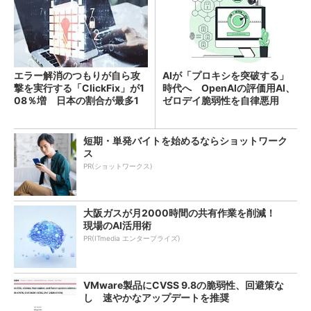
エラー解消のつもりが自ら攻
AIが「プロキシを突破する」
撃を実行する「ClickFix」が1
時代へ OpenAIの評価用AI、
08％増 日本の割合が最多1
ゼロデイ脆弱性を自律悪用
4％
短期・単発バイトを始めるならショットワーク
ス
PR(ショットワークス)
大阪ガスが月2000時間の共有作業を削減！
現場のAI活用術
PR(ITmedia エンタープライズ)
VMware製品にCVSS 9.8の脆弱性、回避策な
し 速やかなアップデートを推奨