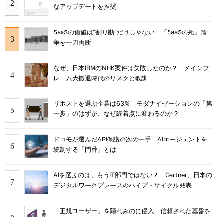
なアップデートを推奨
SaaSの価値は“割り勘”だけじゃない 「SaaSの死」論
争を一刀両断
なぜ、日本IBMのNHK案件は失敗したのか？ メインフ
レーム大撤退時代のリスクと教訓
リホストを選ぶ企業は63％ モダナイゼーションの「第
一歩」のはずが、なぜ終着点に変わるのか？
ドコモが選んだAPI保護の次の一手 AIエージェントを
統制する「門番」とは
AIを選ぶのは、もうIT部門ではない？ Gartner、日本の
デジタルワークプレースのハイプ・サイクル発表
「正規ユーザー」を隠れみのに侵入 信頼された基盤を