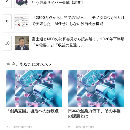
狙う最新サイバー脅威【調査】
「2800万点から目当ての1品へ」 モノタロウが4カ月
で実装した、AI任せにしない独自検索機能
富士通とNECの決算会見から読み解く、2026年下半期
「AI需要」と「収益の見通し」
今、あなたにオススメ
「創薬立国」復活への分岐点
日本の創薬力低下、その本当
の課題とは
PR(三菱総合研究所)
PR(三菱総合研究所)