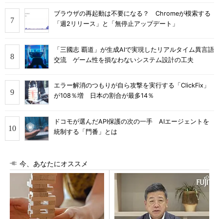
ブラウザの再起動は不要になる？ Chromeが模索する
「週2リリース」と「無停止アップデート」
「三國志 覇道」が生成AIで実現したリアルタイム異言語
交流 ゲーム性を損なわないシステム設計の工夫
エラー解消のつもりが自ら攻撃を実行する「ClickFix」
が108％増 日本の割合が最多14％
ドコモが選んだAPI保護の次の一手 AIエージェントを
統制する「門番」とは
今、あなたにオススメ