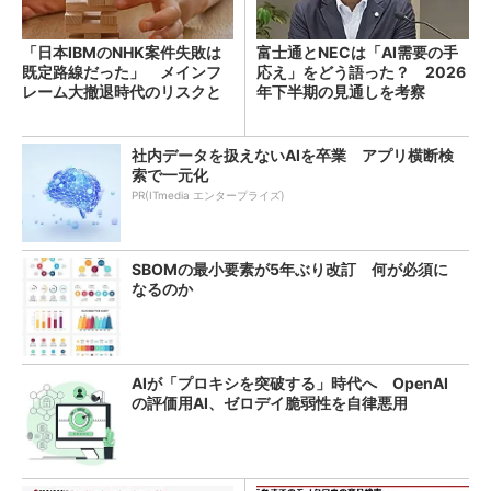
「日本IBMのNHK案件失敗は
富士通とNECは「AI需要の手
既定路線だった」 メインフ
応え」をどう語った？ 2026
レーム大撤退時代のリスクと
年下半期の見通しを考察
教訓
社内データを扱えないAIを卒業 アプリ横断検
索で一元化
PR(ITmedia エンタープライズ)
SBOMの最小要素が5年ぶり改訂 何が必須に
なるのか
AIが「プロキシを突破する」時代へ OpenAI
の評価用AI、ゼロデイ脆弱性を自律悪用