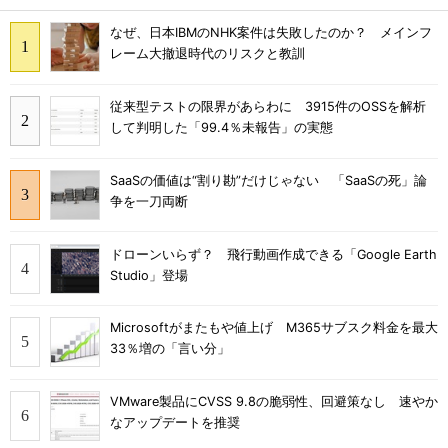
なぜ、日本IBMのNHK案件は失敗したのか？ メインフ
レーム大撤退時代のリスクと教訓
従来型テストの限界があらわに 3915件のOSSを解析
して判明した「99.4％未報告」の実態
SaaSの価値は“割り勘”だけじゃない 「SaaSの死」論
争を一刀両断
ドローンいらず？ 飛行動画作成できる「Google Earth
Studio」登場
Microsoftがまたもや値上げ M365サブスク料金を最大
33％増の「言い分」
VMware製品にCVSS 9.8の脆弱性、回避策なし 速やか
なアップデートを推奨