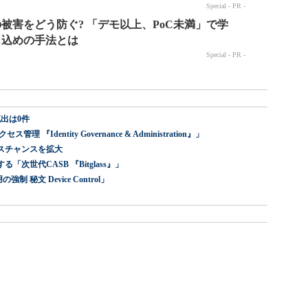
出は0件
dentity Governance & Administration』」
スチャンスを拡大
世代CASB 『Bitglass』」
 秘文 Device Control」