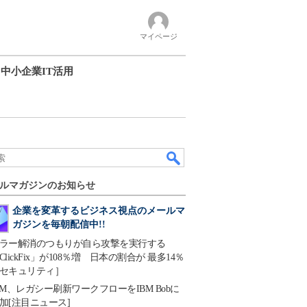
マイページ
中小企業IT活用
ルマガジンのお知らせ
企業を変革するビジネス視点のメールマ
ガジンを毎朝配信中!!
ラー解消のつもりが自ら攻撃を実行する
ClickFix」が108％増 日本の割合が 最多14％
セキュリティ］
BM、レガシー刷新ワークフローをIBM Bobに
加[注目ニュース]