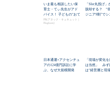
いま最も相談したい保
「SIer丸投げ
育士・てぃ先生がアド
脱却する？ “非
バイス！ 子どもの“おて
ジニア9割”で
つだい”に、どん...
刷新に挑...
PR(アタック・キュキュット｜
Hugkum)
日本通運×アクセンチュ
「現場が変化を
アの124億円訴訟に学
は当然」 みず
ぶ、なぜ大規模開発
は“経営層と現
は“燃える”のか
ギャップ”、どう克