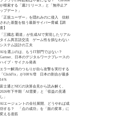
ブラウザの再起動は不要になる？ Chrome
が模索する「週2リリース」と「無停止ア
ップデート」
「正規ユーザー」を隠れみのに侵入 信頼
された基盤を狙う最新サイバー脅威【調
査】
「三國志 覇道」が生成AIで実現したリアル
タイム異言語交流 ゲーム性を損なわない
システム設計の工夫
AIを選ぶのは、もうIT部門ではない？
Gartner、日本のデジタルワークプレースの
ハイプ・サイクル発表
エラー解消のつもりが自ら攻撃を実行する
「ClickFix」が108％増 日本の割合が最多
14％
富士通とNECの決算会見から読み解く、
2026年下半期「AI需要」と「収益の見通
し」
AIエージェントの全社展開、どうやれば成
功する？ 「点の成功」を「面の変革」に
変える道筋