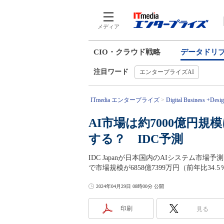
メディア
CIO・クラウド戦略
データドリ
注目ワード
エンタープライズAI
ITmedia エンタープライズ
Digital Business +Desi
AI市場は約7000億円規
する？ IDC予測
IDC Japanが日本国内のAIシステム市
で市場規模が6858億7399万円（前年比3
2024年04月29日 08時00分 公開
印刷
見る