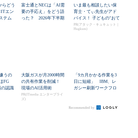
」からどう
富士通とNECは「AI需
いま最も相談したい保
ITエン
要の手応え」をどう語
育士・てぃ先生がアド
システム
った？ 2026年下半期
バイス！ 子どもの“おて
の見通しを考...
つだい”に、どん...
PR(アタック・キュキュット｜
Hugkum)
嫌うの
大阪ガスが月2000時間
「9カ月かかる作業を3
ほFG
の共有作業を削減！
日に短縮」 IBM、レ
場の認識
現場のAI活用術
ガシー刷新ワークフロ
...
ーをIBM Bo...
PR(ITmedia エンタープライ
ズ)
Recommended by