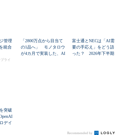
ッジ管理
「2800万点から目当て
富士通とNECは「AI需
を統合
の1品へ」 モノタロウ
要の手応え」をどう語
が4カ月で実装した、AI
った？ 2026年下半期
任せにしな...
の見通しを考...
タープライ
シを突破
enAI
ゼロデイ
Recommended by