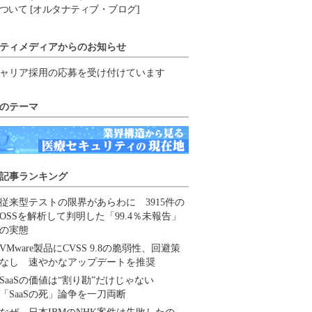
ついて [オルタナティブ・ブログ]
ティメディアからのお知らせ
ャリア採用の応募を受け付けています
のテーマ
記事ランキング
従来型テストの限界があらわに 3915件の
OSSを解析して判明した「99.4％未報告」
の実態
VMware製品にCVSS 9.8の脆弱性、回避策
なし 速やかなアップデートを推奨
SaaSの価値は“割り勘”だけじゃない
「SaaSの死」論争を一刀両断