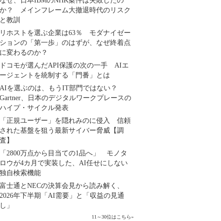
なぜ、日本IBMのNHK案件は失敗したの
か？ メインフレーム大撤退時代のリスク
と教訓
リホストを選ぶ企業は63％ モダナイゼー
ションの「第一歩」のはずが、なぜ終着点
に変わるのか？
ドコモが選んだAPI保護の次の一手 AIエ
ージェントを統制する「門番」とは
AIを選ぶのは、もうIT部門ではない？
Gartner、日本のデジタルワークプレースの
ハイプ・サイクル発表
「正規ユーザー」を隠れみのに侵入 信頼
された基盤を狙う最新サイバー脅威【調
査】
「2800万点から目当ての1品へ」 モノタ
ロウが4カ月で実装した、AI任せにしない
独自検索機能
富士通とNECの決算会見から読み解く、
2026年下半期「AI需要」と「収益の見通
し」
11～30位はこちら
»