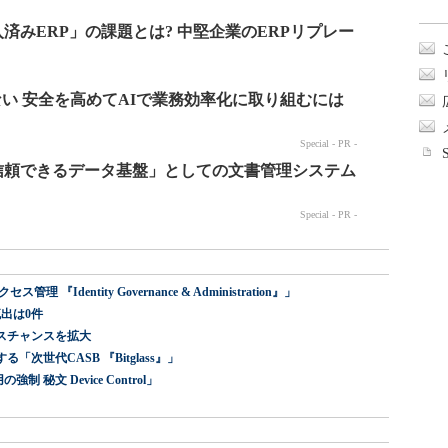
dentity Governance & Administration』」
出は0件
スチャンスを拡大
世代CASB 『Bitglass』」
 秘文 Device Control」