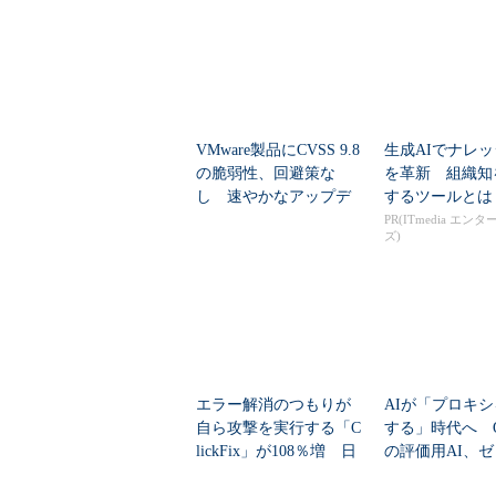
VMware製品にCVSS 9.8
生成AIでナレ
の脆弱性、回避策な
を革新 組織知
し 速やかなアップデ
するツールとは
ートを推...
PR(ITmedia エン
ズ)
エラー解消のつもりが
AIが「プロキ
自ら攻撃を実行する「C
する」時代へ Op
lickFix」が108％増 日
の評価用AI、
本の割...
脆弱性を自...