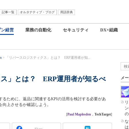
記事一覧
オルタナティブ・ブログ
用語辞典
ブン経営
業務の自動化
セキュリティ
DX×組織
gn
「リバースロジスティクス」とは？ ERP運用者が知...
ス」とは？ ERP運用者が知るべ
メー
するために、返品に関連するKPIの活用を検討する必要があ
リ
を向上させるか確認しよう。
ン
の
[
Paul Maplesden
，
TechTarget
]
な
は
Share