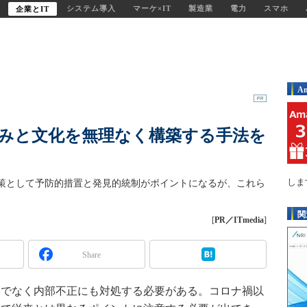
システム導入
マーケ×IT
製造業
電力
スマホ
企業とIT
A
みと文化を無理なく構築する手法を
しま
策として予防的措置と発見的統制がポイントになるが、これら
関
[
PR／ITmedia
]
Share
でなく内部不正にも対処する必要がある。コロナ禍以