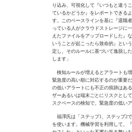
り込み、可視化して『いつもと違う
ているかどうか』をレポートできる
す。このベースラインを基に『退職
っている人がクラウドストレージに
えたファイルをアップロードした』
いうことが起こったら致命的』とい
定し、そのルールに基づいて逸脱し
します」
検知ルールが増えるとアラートも増
緊急度の高い順に対応するのが重要
の低いアラートにも不正の痕跡はある
ザーあるいは端末ごとにリスクとし
スクベースの検知で、緊急度の低い
福澤氏は「ステップ1、ステップ2で
を使います。機械学習を利用して、
セスした』といった不審な振る舞い