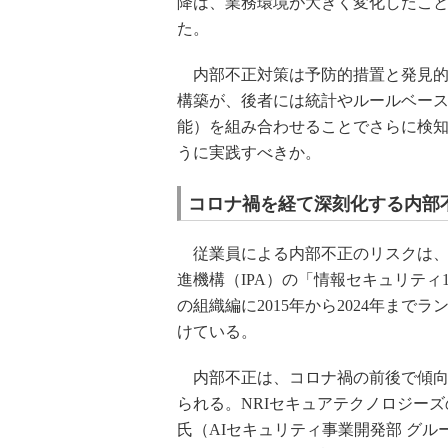
降は、業務環境が大きく変化したこ
た。
内部不正対策は予防的措置と発見的
構築が、後者には統計やルールベース
能）を組み合わせることでさらに検
うに実践すべきか。
コロナ禍を経て深刻化する内部
従業員による内部不正のリスクは、
進機構（IPA）の「情報セキュリティ
の組織編に2015年から2024年までラ
けている。
内部不正は、コロナ禍の前後で傾向
られる。NRIセキュアテクノロジー
氏（AIセキュリティ事業開発部 グル