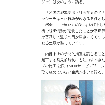
ジャ）は次のように語る。
「米国の犯罪学者・社会学者のドナ
ッシー氏は不正行為が起きる条件と
『機会』『正当化』の3つを挙げまし
禍で経済情勢が悪化したことが不正
が普及して監視の目が届きにくくな
せる土壌が整っています」
内部不正の予防的措置を講じること
是正する発見的統制にも注力すべきだ
ズの飽田 健氏（MDRサービス部 
取り組めていない企業が多いと語る