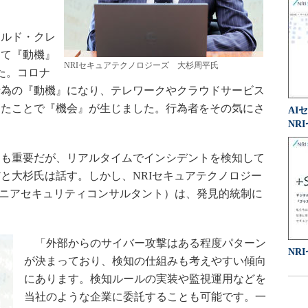
ルド・クレ
して『動機』
NRIセキュアテクノロジーズ 大杉周平氏
た。コロナ
行為の『動機』になり、テレワークやクラウドサービス
ったことで『機会』が生じました。行為者をその気にさ
AI
NR
も重要だが、リアルタイムでインシデントを検知して
と大杉氏は話す。しかし、NRIセキュアテクノロジー
シニアセキュリティコンサルタント）は、発見的統制に
。
「外部からのサイバー攻撃はある程度パターン
NR
が決まっており、検知の仕組みも考えやすい傾向
にあります。検知ルールの実装や監視運用などを
当社のような企業に委託することも可能です。一