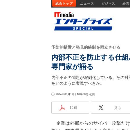
総合トップ
ニュース
ビジネス
経営
予防的措置と発見的統制を両立させる
内部不正を防止する仕組
専門家が語る
内部不正の問題が深刻化している。その対
をどのように実践すべきか。
2024年06月17日 10時00分 公開
印刷
見る
企業は外部からのサイバー攻撃だけ