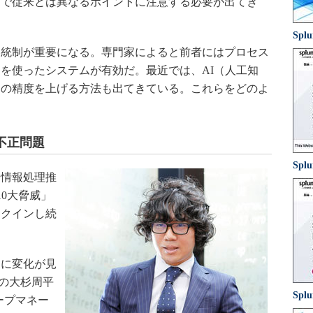
とで従来とは異なるポイントに注意する必要が出てき
Sp
統制が重要になる。専門家によると前者にはプロセス
を使ったシステムが有効だ。最近では、AI（人工知
知の精度を上げる方法も出てきている。これらをどのよ
不正問題
Splu
情報処理推
10大脅威」
ンクインし続
に変化が見
ズの大杉周平
Splu
ープマネー