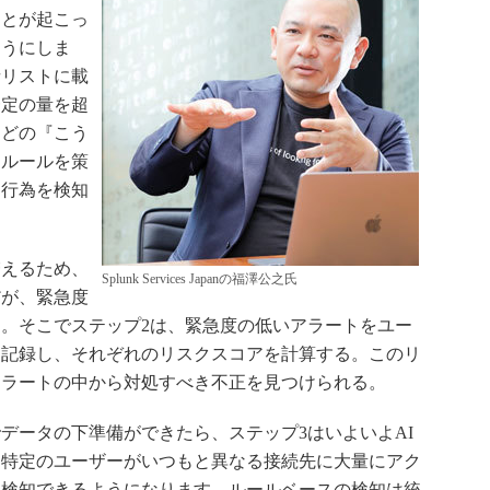
ことが起こっ
ようにしま
者リストに載
一定の量を超
などの『こう
うルールを策
た行為を検知
えるため、
Splunk Services Japanの福澤公之氏
だが、緊急度
。そこでステップ2は、緊急度の低いアラートをユー
て記録し、それぞれのリスクスコアを計算する。このリ
アラートの中から対処すべき不正を見つけられる。
データの下準備ができたら、ステップ3はいよいよAI
『特定のユーザーがいつもと異なる接続先に大量にアク
を検知できるようになります。ルールベースの検知は統