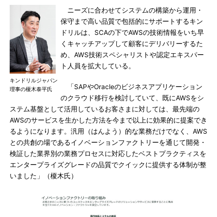
ニーズに合わせてシステムの構築から運用・
保守まで高い品質で包括的にサポートするキン
ドリルは、SCAの下でAWSの技術情報をいち早
くキャッチアップして顧客にデリバリーするた
め、AWS技術スペシャリストや認定エキスパー
ト人員を拡大している。
キンドリルジャパン
「SAPやOracleのビジネスアプリケーション
理事の榎木泰平氏
のクラウド移行を検討していて、既にAWSをシ
ステム基盤として活用しているお客さまに対しては、最先端の
AWSのサービスを生かした方法を今まで以上に効果的に提案でき
るようになります。汎用（はんよう）的な業務だけでなく、AWS
との共創の場であるイノベーションファクトリーを通じて開発・
検証した業界別の業務プロセスに対応したベストプラクティスを
エンタープライズグレードの品質でクイックに提供する体制が整
いました」（榎木氏）