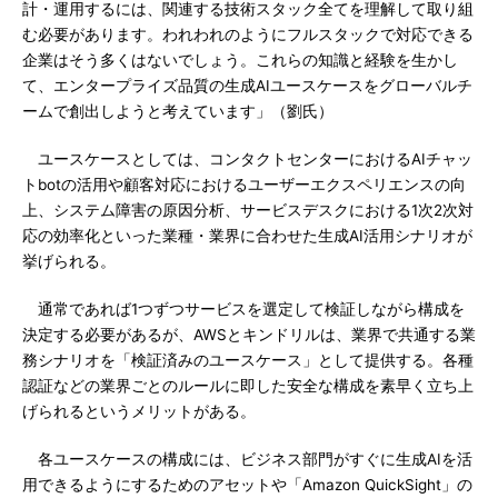
計・運用するには、関連する技術スタック全てを理解して取り組
む必要があります。われわれのようにフルスタックで対応できる
企業はそう多くはないでしょう。これらの知識と経験を生かし
て、エンタープライズ品質の生成AIユースケースをグローバルチ
ームで創出しようと考えています」（劉氏）
ユースケースとしては、コンタクトセンターにおけるAIチャッ
トbotの活用や顧客対応におけるユーザーエクスペリエンスの向
上、システム障害の原因分析、サービスデスクにおける1次2次対
応の効率化といった業種・業界に合わせた生成AI活用シナリオが
挙げられる。
通常であれば1つずつサービスを選定して検証しながら構成を
決定する必要があるが、AWSとキンドリルは、業界で共通する業
務シナリオを「検証済みのユースケース」として提供する。各種
認証などの業界ごとのルールに即した安全な構成を素早く立ち上
げられるというメリットがある。
各ユースケースの構成には、ビジネス部門がすぐに生成AIを活
用できるようにするためのアセットや「Amazon QuickSight」の