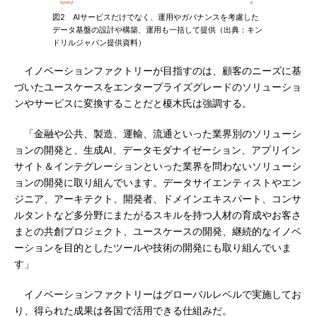
図2 AIサービスだけでなく、運用やガバナンスを考慮した
データ基盤の設計や構築、運用も一括して提供（出典：キン
ドリルジャパン提供資料）
イノベーションファクトリーが目指すのは、顧客のニーズに基
づいたユースケースをエンタープライズグレードのソリューショ
ンやサービスに変換することだと榎木氏は強調する。
「金融や公共、製造、運輸、流通といった業界別のソリューシ
ョンの開発と、生成AI、データモダナイゼーション、アプリイン
サイト＆インテグレーションといった業界を問わないソリューシ
ョンの開発に取り組んでいます。データサイエンティストやエン
ジニア、アーキテクト、開発者、ドメインエキスパート、コンサ
ルタントなど多分野にまたがるスキルを持つ人材の育成やお客さ
まとの共創プロジェクト、ユースケースの開発、継続的なイノベ
ーションを目的としたツールや技術の開発にも取り組んでいま
す」
イノベーションファクトリーはグローバルレベルで実施してお
り、得られた成果は各国で活用できる仕組みだ。