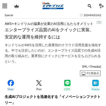
Special
2024年6月24日
AWS×キンドリルの協業が企業のAI活用にもたらすメリット
エンタープライズ品質のAIをクイックに実装、
安定的な運用を維持するには
キンドリルがAWSを活用した産業別のクラウド活用支援を強化す
る。中でも注目したいのが、エンタープライズ品質での生成AI活
用の取り組みだ。業界別にクイックにサービスを立ち上げられる
という。
[PR／ITmedia]
PC用表示
Share
Post
LINE
Hatena
生成AIプロジェクトを迅速化する「イノベーションファクト
リー」