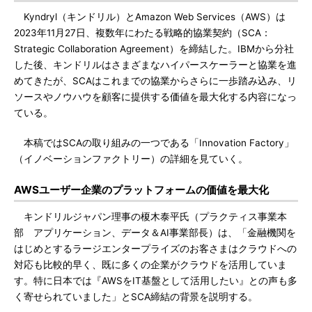
Kyndryl（キンドリル）とAmazon Web Services（AWS）は
2023年11月27日、複数年にわたる戦略的協業契約（SCA：
Strategic Collaboration Agreement）を締結した。IBMから分社
した後、キンドリルはさまざまなハイパースケーラーと協業を進
めてきたが、SCAはこれまでの協業からさらに一歩踏み込み、リ
ソースやノウハウを顧客に提供する価値を最大化する内容になっ
ている。
本稿ではSCAの取り組みの一つである「Innovation Factory」
（イノベーションファクトリー）の詳細を見ていく。
AWSユーザー企業のプラットフォームの価値を最大化
キンドリルジャパン理事の榎木泰平氏（プラクティス事業本
部 アプリケーション、データ＆AI事業部長）は、「金融機関を
はじめとするラージエンタープライズのお客さまはクラウドへの
対応も比較的早く、既に多くの企業がクラウドを活用していま
す。特に日本では『AWSをIT基盤として活用したい』との声も多
く寄せられていました」とSCA締結の背景を説明する。