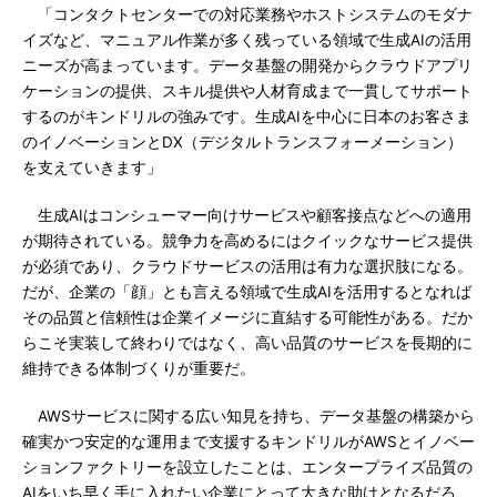
「コンタクトセンターでの対応業務やホストシステムのモダナ
イズなど、マニュアル作業が多く残っている領域で生成AIの活用
ニーズが高まっています。データ基盤の開発からクラウドアプリ
ケーションの提供、スキル提供や人材育成まで一貫してサポート
するのがキンドリルの強みです。生成AIを中心に日本のお客さま
のイノベーションとDX（デジタルトランスフォーメーション）
を支えていきます」
生成AIはコンシューマー向けサービスや顧客接点などへの適用
が期待されている。競争力を高めるにはクイックなサービス提供
が必須であり、クラウドサービスの活用は有力な選択肢になる。
だが、企業の「顔」とも言える領域で生成AIを活用するとなれば
その品質と信頼性は企業イメージに直結する可能性がある。だか
らこそ実装して終わりではなく、高い品質のサービスを長期的に
維持できる体制づくりが重要だ。
AWSサービスに関する広い知見を持ち、データ基盤の構築から
確実かつ安定的な運用まで支援するキンドリルがAWSとイノベー
ションファクトリーを設立したことは、エンタープライズ品質の
AIをいち早く手に入れたい企業にとって大きな助けとなるだろ