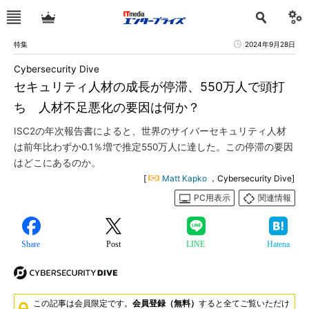
特集
2024年9月28日
Cybersecurity Dive
セキュリティ人材の成長が停滞、550万人で頭打
ち 人材不足悪化の要因は何か？
ISC2の年次報告書によると、世界のサイバーセキュリティ人材
は前年比わずか0.1％増で推定550万人に達した。この停滞の要因
はどこにあるのか。
[
Matt Kapko
，Cybersecurity Dive]
PC用表示
関連情報
Share
Post
LINE
Hatena
この記事は会員限定です。
会員登録（無料）
すると全てご覧いただけ