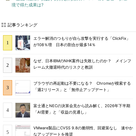
境で得た成果は?
記事ランキング
エラー解消のつもりが自ら攻撃を実行する「ClickFix」
が108％増 日本の割合が最多14％
なぜ、日本IBMのNHK案件は失敗したのか？ メインフ
レーム大撤退時代のリスクと教訓
ブラウザの再起動は不要になる？ Chromeが模索する
「週2リリース」と「無停止アップデート」
富士通とNECの決算会見から読み解く、2026年下半期
「AI需要」と「収益の見通し」
VMware製品にCVSS 9.8の脆弱性、回避策なし 速やか
なアップデートを推奨