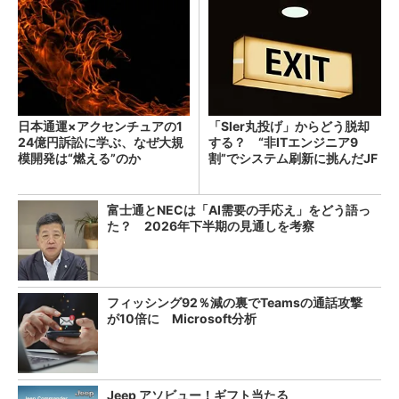
日本通運×アクセンチュアの1
「SIer丸投げ」からどう脱却
24億円訴訟に学ぶ、なぜ大規
する？ “非ITエンジニア9
模開発は“燃える”のか
割”でシステム刷新に挑んだJF
Eスチールに学ぶ
富士通とNECは「AI需要の手応え」をどう語っ
た？ 2026年下半期の見通しを考察
フィッシング92％減の裏でTeamsの通話攻撃
が10倍に Microsoft分析
Jeep アソビュー！ギフト当たる