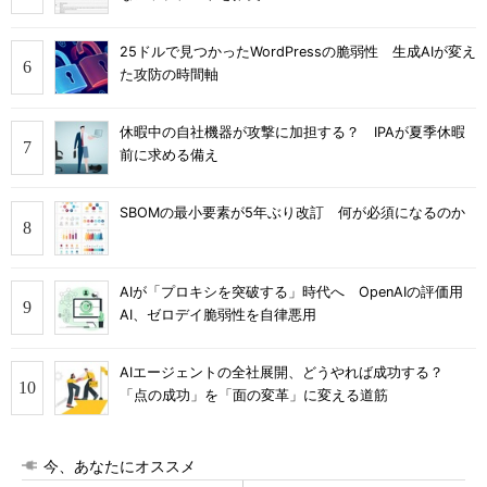
25ドルで見つかったWordPressの脆弱性 生成AIが変え
た攻防の時間軸
休暇中の自社機器が攻撃に加担する？ IPAが夏季休暇
前に求める備え
SBOMの最小要素が5年ぶり改訂 何が必須になるのか
AIが「プロキシを突破する」時代へ OpenAIの評価用
AI、ゼロデイ脆弱性を自律悪用
AIエージェントの全社展開、どうやれば成功する？
「点の成功」を「面の変革」に変える道筋
今、あなたにオススメ