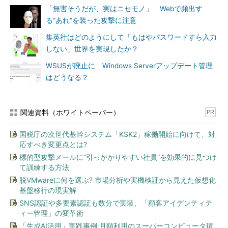
「無害そうだが、実はニセモノ」 Webで頻出す
る“あれ”を装った攻撃に注意
集英社はどのようにして「もはやパスワードすら入力
しない」世界を実現したか？
WSUSが廃止に Windows Serverアップデート管理
はどうなる？
関連資料（ホワイトペーパー）
PR
国税庁の次世代基幹システム「KSK2」稼働開始に向けて、対
応すべき変更点とは?
標的型攻撃メールに“引っかかりやすい社員”を効果的に見つけ
て訓練する方法
脱VMwareに何を選ぶ? 市場分析や実機検証から見えた仮想化
基盤移行の現実解
SNS認証や多要素認証も数分で実装、「顧客アイデンティテ
ィー管理」の変革術
「生成AI活用」実践事例:月額利用のスーパーコンピュータ環