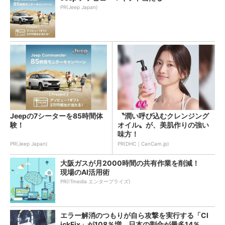
PR(Jeep Japan)
Jeepの7シーターを85時間体
〝潤い呼び込むクレンジング
験！
オイル〟が、美肌作りの強い
味方！
PR(Jeep Japan)
PR(DHC｜CanCam.jp)
大阪ガスが月2000時間の共有作業を削減！
現場のAI活用術
PR(ITmedia エンタープライズ)
エラー解消のつもりが自ら攻撃を実行する「Cl
ickFix」が108％増 日本の割合が最多14％