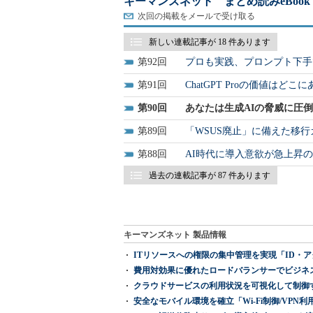
キーマンズネット まとめ読みeBook
次回の掲載をメールで受け取る
新しい連載記事が 18 件あります
92
プロも実践、プロンプト下手でも使え
91
ChatGPT Proの価値は
90
あなたは生成AIの脅威に圧
89
「WSUS廃止」に備えた移
88
AI時代に導入意欲が急上昇
過去の連載記事が 87 件あります
キーマンズネット 製品情報
ITリソースへの権限の集中管理を実現「ID・アクセス管理 『I
費用対効果に優れたロードバランサーでビジネ
クラウドサービスの利用状況を可視化して制御する「次
安全なモバイル環境を確立「Wi-Fi制御/VPN利用の強制