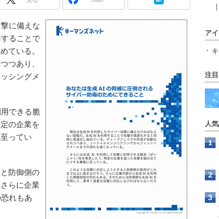
［
攻撃に備えな
アイ
用することで
始めている。
キ
れつつあり、
注目
ィッシングメ
利用できる脆
特定の企業を
人気
に至ってい
と防御側の
。さらに企業
の恐れもあ