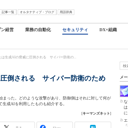
記事一覧
オルタナティブ・ブログ
用語辞典
ブン経営
業務の自動化
セキュリティ
DX×組織
たは生成AIの脅威に圧倒される サイバー防衛の...
に圧倒される サイバー防衛のため
メー
が始まった。どのような攻撃があり、防御側はそれに対して何が
な
て生成AIを利用したものも紹介する。
は
に
[
キーマンズネット
]
エ
「
見る
Share