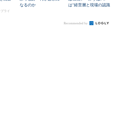
なるのか
は“経営層と現場の認識
ギャップ”、どう克...
タープライ
Recommended by