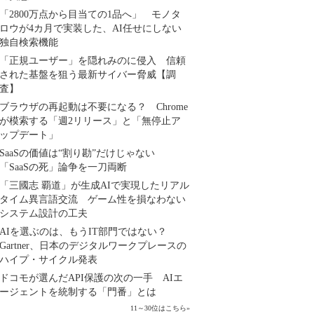
「2800万点から目当ての1品へ」 モノタ
ロウが4カ月で実装した、AI任せにしない
独自検索機能
「正規ユーザー」を隠れみのに侵入 信頼
された基盤を狙う最新サイバー脅威【調
査】
ブラウザの再起動は不要になる？ Chrome
が模索する「週2リリース」と「無停止ア
ップデート」
SaaSの価値は“割り勘”だけじゃない
「SaaSの死」論争を一刀両断
「三國志 覇道」が生成AIで実現したリアル
タイム異言語交流 ゲーム性を損なわない
システム設計の工夫
AIを選ぶのは、もうIT部門ではない？
Gartner、日本のデジタルワークプレースの
ハイプ・サイクル発表
ドコモが選んだAPI保護の次の一手 AIエ
ージェントを統制する「門番」とは
11～30位はこちら
»