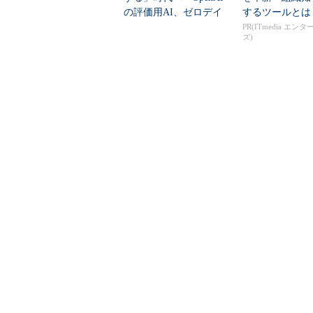
の評価用AI、ゼロデイ
するツールとは
脆弱性を自...
PR(ITmedia エン
ズ)