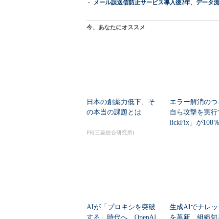
メール誤送信防止サービス導入後2年、データ流
今、あなたにオススメ
日本の創薬力低下、そ
エラー解消のつ
の本当の課題とは
自ら攻撃を実行
lickFix」が10
本の割...
PR(三菱総合研究所)
AIが「プロキシを突破
生成AIでナレ
する」時代へ OpenAI
を革新 組織知