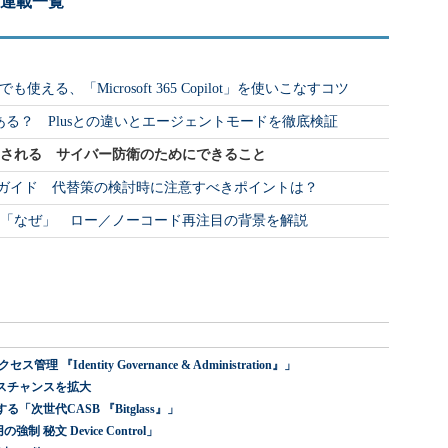
 連載一覧
る、「Microsoft 365 Copilot」を使いこなすコツ
どこにある？ Plusとの違いとエージェントモードを徹底検証
倒される サイバー防衛のためにできること
行ガイド 代替策の検討時に注意すべきポイントは？
の「なぜ」 ロー／ノーコード再注目の背景を解説
dentity Governance & Administration』」
スチャンスを拡大
世代CASB 『Bitglass』」
 秘文 Device Control」